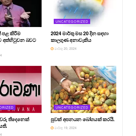
UNCATEGORIZED
 පළ කිරීම
2024 මාර්තු මස 20 දින සඳහා
 අත්හිටුවන බවට
කාලගුණ අනාවැකිය
මාර්තු 20, 2024
24
ORIZED
UNCATEGORIZED
රීවරු තිදෙනෙක්
පුවක් අපනයන බෝගයක් කරයි.
ති.
මාර්තු 19, 2024
24