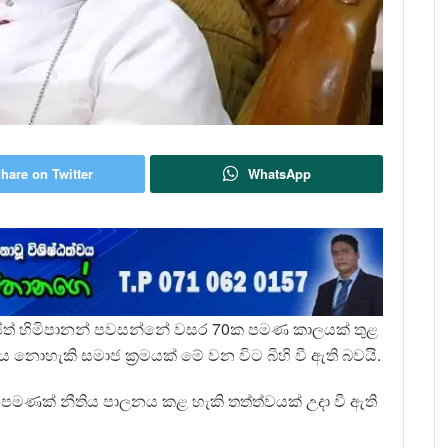
hare on Twitter
WhatsApp
රංජිත් හිමිපානන් පවසන්නේ වසර 70ක පමණ කාලයක් තුළ
ය නොහැකි සමාජ ක්‍රමයක් මේ වන විට බිහි වී ඇති බවයි.
පමණක් නීතිය පාලනය කළ හැකි තත්ත්වයක් උදා වී ඇති