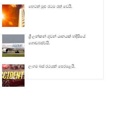
හෙටත් මුළු රටම රත් වෙයි.
ශ්‍රී ලන්කන් ගුවන් යානයක් හදිසියේ
ගොඩබස්වයි.
ලංගම බස් රථයක් පෙරළෙයි.