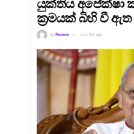
යුක්තිය අපේක්ෂා
ක්‍රමයක් බිහි වී ඇත
by
Ravana
වසර 5ක් ago