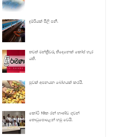
දුම්රියක් පීලි පනී.
තවත් මන්ත්‍රීවරු තිදෙනෙක් කෝප් හැර
යති.
පුවක් අපනයන බෝගයක් කරයි.
කෝටි 10ක රන් භාණ්ඩ ගුවන්
තොටුපොළෙන් හමු වෙයි.