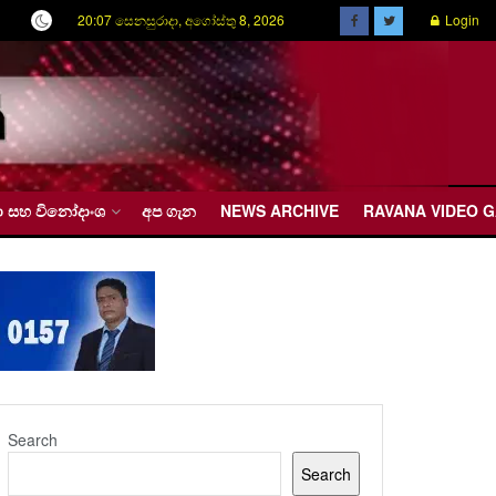
20:07 සෙනසුරාදා, අගෝස්තු 8, 2026
Login
රීඩා සහ විනෝදාංශ
අප ගැන
NEWS ARCHIVE
RAVANA VIDEO 
Search
Search