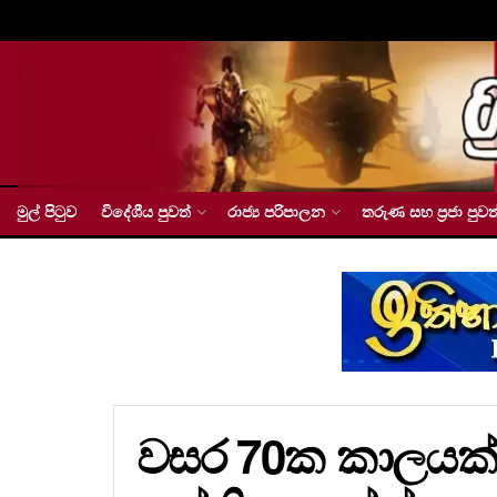
මුල් පිටුව
විදේශීය පුවත්
රාජ්‍ය පරිපාලන
තරුණ සහ ප්‍රජා පුවත
වසර 70ක කාලයක්