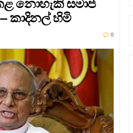
 කළ නොහැකි සමාජ
 – කාදිනල් හිමි
0