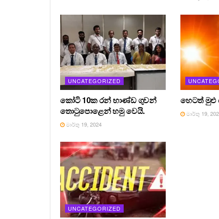
UNCATEGORIZED
UNCATEG
කෝටි 10ක රන් භාණ්ඩ ගුවන්
හෙටත් මුළු
තොටුපොළෙන් හමු වෙයි.
මාර්තු 19, 20
මාර්තු 19, 2024
UNCATEGORIZED