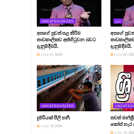
UNCATEGORIZED
ප්‍රජා
අපගේ පුවත් පළ කිරීම
අපගේ පුවත්
තාවකාලිකව අත්හිටුවන බවට
තාවකාලිකව
දැනුම්දීමයි.
දැනුම්දීමයි.
මාර්තු 21, 2024
මාර්තු 20, 20
UNCATEGORIZED
UNCATEG
දුම්රියක් පීලි පනී.
තවත් මන්ත්‍
කෝප් හැර ය
මාර්තු 19, 2024
මාර්තු 19, 20