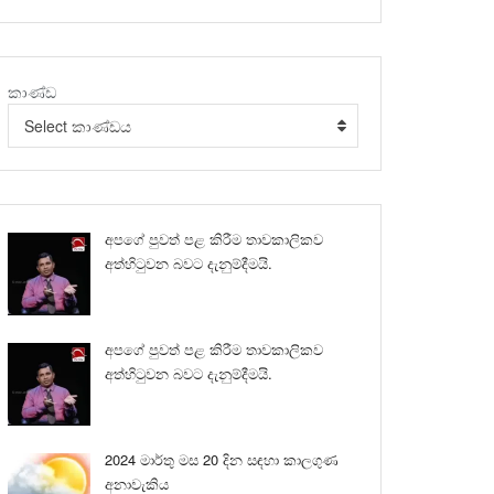
කාණ්ඩ
Select කාණ්ඩය
අපගේ පුවත් පළ කිරීම තාවකාලිකව
අත්හිටුවන බවට දැනුම්දීමයි.
අපගේ පුවත් පළ කිරීම තාවකාලිකව
අත්හිටුවන බවට දැනුම්දීමයි.
2024 මාර්තු මස 20 දින සඳහා කාලගුණ
අනාවැකිය