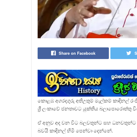
Share on Facebook
S
කොළඹ අගරදගුරු අතිඋතුම් මැල්කම් කාදිනල් 
ශ්‍රී ලංකාවේ ජනතාවට යුක්තිය බලාපොරොත්තු වි
ඒ අනුව අද වන විට බලවතුන්ට සහ ධනවතුන්ට 
බවයි කාදිනල් හිමි පෙන්වා දෙන්නේ.