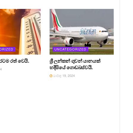
ORIZED
UNCATEGORIZED
 රටම රත් වෙයි.
ශ්‍රී ලන්කන් ගුවන් යානයක්
හදිසියේ ගොඩබස්වයි.
24
මාර්තු 19, 2024