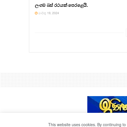
ලංගම බස් රථයක් පෙරළෙයි.
මාර්තු 19, 2024
This website uses cookies. By continuing to 