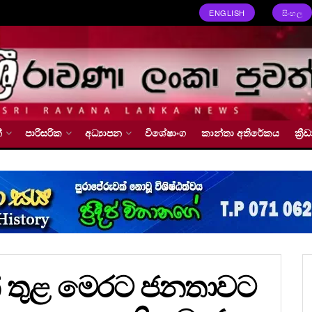
ENGLISH
සිංහල
්
පාරිසරික
අධ්‍යාපන
විශේෂාංග
කාන්තා අතිරේකය
ක්‍
 තුළ මෙරට ජනතාවට