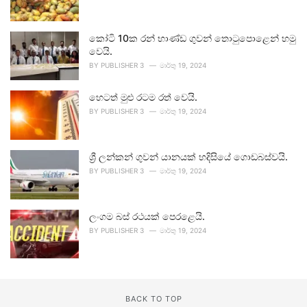
කෝටි 10ක රන් භාණ්ඩ ගුවන් තොටුපොළෙන් හමු
වෙයි.
BY
PUBLISHER 3
මාර්තු 19, 2024
හෙටත් මුළු රටම රත් වෙයි.
BY
PUBLISHER 3
මාර්තු 19, 2024
ශ්‍රී ලන්කන් ගුවන් යානයක් හදිසියේ ගොඩබස්වයි.
BY
PUBLISHER 3
මාර්තු 19, 2024
ලංගම බස් රථයක් පෙරළෙයි.
BY
PUBLISHER 3
මාර්තු 19, 2024
BACK TO TOP