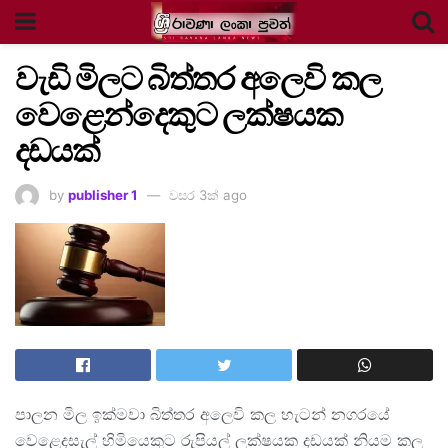
වැඩි මිලට බිත්තර අලෙවි කල
වෙළෙන්දෙකුට ලක්ෂයක
දඩයක්
by
publisher 1
වසර 3ක් ago
පාලන මිල ඉක්මවා බිත්තර අලෙවි කල හැටන් නගරයේ
වෙළෙදසැල් හිමියෙකුට රුපියල් ලක්ෂයක දඩයක් නියම කල