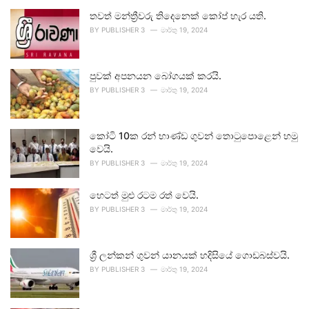
තවත් මන්ත්‍රීවරු තිදෙනෙක් කෝප් හැර යති.
BY
PUBLISHER 3
මාර්තු 19, 2024
පුවක් අපනයන බෝගයක් කරයි.
BY
PUBLISHER 3
මාර්තු 19, 2024
කෝටි 10ක රන් භාණ්ඩ ගුවන් තොටුපොළෙන් හමු
වෙයි.
BY
PUBLISHER 3
මාර්තු 19, 2024
හෙටත් මුළු රටම රත් වෙයි.
BY
PUBLISHER 3
මාර්තු 19, 2024
ශ්‍රී ලන්කන් ගුවන් යානයක් හදිසියේ ගොඩබස්වයි.
BY
PUBLISHER 3
මාර්තු 19, 2024