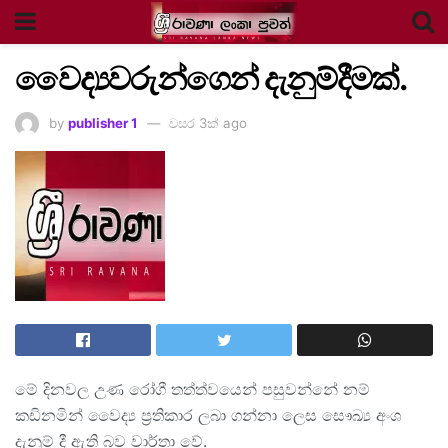
වෛද්‍යවරුන්ගෙන් දැනුම්දීමක්.
by
publisher 1
වසර 3ක් ago
මේ දිනවල උණ රෝගී තත්ත්වයෙන් පසුවන්නේ නම්
කඩිනමින් වෛද්‍ය ප්‍රතිකාර ලබා ගන්නා ලෙස සෞඛ්‍ය අංශ
දැනුම් දී ඇති බව වාර්තා වේ.