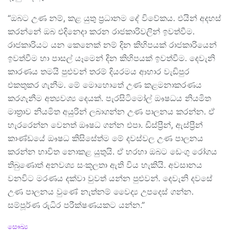
“ඔබට උණ නම්, කළ යුතු ප්‍රධානම දේ විවේකය. එයින් අදහස්
කරන්නේ ඔබ එදිනෙදා කරන රාජකාරිවලින් ඉවත්වීම.
රාජකාරියට යන කෙනෙක් නම් දින කිහිපයක් රාජකාරියෙන්
ඉවත්වීම හා පාසල් යෑමෙන් දින කිහිපයක් ඉවත්වීම. දෙවැනි
කාරණය තමයි පුළුවන් තරම් දියරමය ආහාර වැඩිපුර
එකතුකර ගැනීම. මේ මොහොතේ උණ කළමනාකරණය
කරගැනීම අත්‍යවශ්‍ය දෙයක්. පැරසිටිමෝල් ඖෂධය නියමිත
මාත්‍රාව නියමිත අයුරින් ලබාගන්න උණ පාලනය කරන්න. ඒ
හැරරෙන්න වෙනත් ඖෂධ ගන්න එපා. ඩිස්ප්‍රීන්, ඇස්ප්‍රීන්
කාණ්ඩයේ ඖෂධ කිසිසේත්ම මේ දවස්වල උණ පාලනය
කරන්න භාවිත නොකළ යුතුයි. ඒ හරහා ඔබට ඩෙංගු රෝගය
තිබුණොත් අනවශ්‍ය සංකූලතා ඇති විය හැකියි. අවසානය
වනවිට මරණය දක්වා වුවත් යන්න පුළුවන්. දෙවැනි දවසේ
උණ පාලනය වුණේ නැත්නම් වෛද්‍ය උපදෙස් ගන්න.
සම්පූර්ණ රුධිර පරීක්ෂණයකට යන්න.”
C
සෞඛ්‍ය