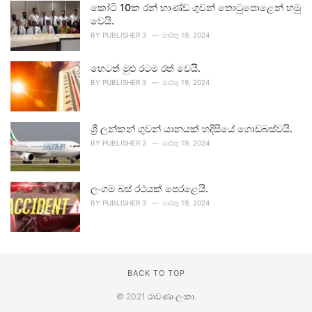
කෝටි 10ක රන් භාණ්ඩ ගුවන් තොටුපොළෙන් හමු
වෙයි.
BY
PUBLISHER 3
මාර්තු 19, 2024
හෙටත් මුළු රටම රත් වෙයි.
BY
PUBLISHER 3
මාර්තු 19, 2024
ශ්‍රී ලන්කන් ගුවන් යානයක් හදිසියේ ගොඩබස්වයි.
BY
PUBLISHER 3
මාර්තු 19, 2024
ලංගම බස් රථයක් පෙරළෙයි.
BY
PUBLISHER 3
මාර්තු 19, 2024
BACK TO TOP
© 2021
රාවණා ලංකා
.