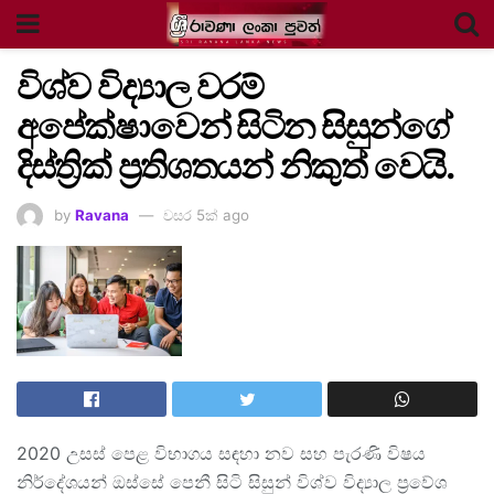
විශ්ව විද්‍යාල වරම්
අපේක්ෂාවෙන් සිටින සිසුන්ගේ
දිස්ත්‍රික් ප්‍රතිශතයන් නිකුත් වෙයි.
by
Ravana
වසර 5ක් ago
2020 උසස් පෙළ විභාගය සඳහා නව සහ පැරණි විෂය
නිර්දේශයන් ඔස්සේ පෙනී සිටි සිසුන් විශ්ව විද්‍යාල ප්‍රවේශ