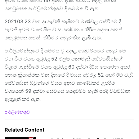
අවම වයස් සීමාව 60 දක්වා දීර්ඝ කිරීමට අදාළ පනත්
කෙටුම්පත පාර්ලිමේන්තුවේ දී සම්මත වී ඇත.
2021.03.23 වන දා පැවති කැබිනට් මණ්ඩල රැස්වීමේ දී
පැවති අවම වයස් සීමාව සංශෝධනය කිරීම සදහා පනත්
කෙටුම්පත සකස් කිරීමට අනුමැතිය ලැබී ඇත.
පාර්ලිමේන්තුවේ දී සම්මත වූ අදාළ කෙටුම්පතට අනුව මේ
වන විට වයස අවුරුදු 52 එලඹ නොමැති සේවකයින්ගේ
විශ්‍රාම ගැන්වීමේ වයස අවුරුදු 60 දක්වා දීර්ඝ කෙරෙන අතර,
පනත ක්‍රියාත්මක වන දිනයේ දී වයස අවුරුදු 52 හෝ ඊට වැඩි
සේවකයින් ඔවුන්ගේ වයස අනුව කාණ්ඩකර උපරිම
වශයෙන් 59 දක්වා සේවයේ යෙදවීමට හැකි පරිදි විධිවිධාන
ඇතුළත් කර ඇත.
C
පාර්ලිමේන්තුව
a
t
e
Related Content
g