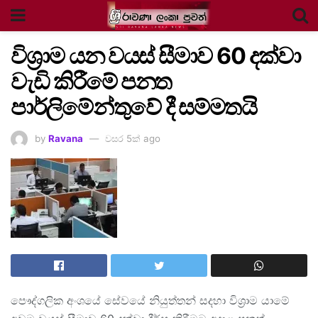
විශ්‍රාම යන වයස් සීමාව 60 දක්වා
වැඩි කිරීමේ පනත
පාර්ලිමේන්තුවේ දී සම්මතයි
by
Ravana
වසර 5ක් ago
පෞද්ගලික අංශයේ සේවයේ නියුත්තන් සදහා විශ්‍රාම යාමේ