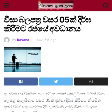
වීසා බලපත්‍ර වසර 05ක් දීර්ඝ
කිරීමට රජයේ අවධානය
by
Ravana
වසර 5ක් ago
ආගමන හා විගමන සං‌ශෝධන පනත් කෙටුම්පත මගින් වීසා
බලපත්‍ර කාලසීමාව වසර 05ක් දක්වා දීර්ඝ කිරීමට නියමිත
අතර විදේශ ආයෝජන දිරිගැන්වීමේ අරමුණින් මෙලෙස