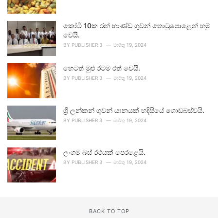
කෝටි 10ක රන් භාණ්ඩ ගුවන් තොටුපොළෙන් හමු
වෙයි.
BY
PUBLISHER 3
මාර්තු 19, 2024
හෙටත් මුළු රටම රත් වෙයි.
BY
PUBLISHER 3
මාර්තු 19, 2024
ශ්‍රී ලන්කන් ගුවන් යානයක් හදිසියේ ගොඩබස්වයි.
BY
PUBLISHER 3
මාර්තු 19, 2024
ලංගම බස් රථයක් පෙරළෙයි.
BY
PUBLISHER 3
මාර්තු 19, 2024
BACK TO TOP