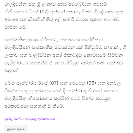
මාලදිවයින සහ ශ්‍රී ලංකාව අතර අවබෝධතා ගිවිසුම්
කිහිපයකට ඊයේ (07) අත්සන් තබා ඇති බව විදේශ කටයුතු
අමාත්‍ය ජනාධිපති නීතීඥ අලි සබ් රි මහතා ප්‍රකාශ කළ බව
වාර්තා වේ .
සංස්කෘතික සහයෝගීතාව , සෞඛ්‍ය සහයෝගීතාව ,
මාලදිවයිනේ සංස්කෘතික මධ්‍යස්ථනයක් පිහිටුවීම සදහාත් , ශ්‍රී
ලංකාව සහ මාලදිවයින අතර ඒකාබද්ධ කොමිසමේ සිව්වන
සැසිවාරයට සමගාමීවත් මෙම ගිවිසුම අත්සන් තබා ඇති බව
සදහන්.
මෙම සැසිවාරය ඊයේ (07) සහ පෙරේදා (06) යන දිනවල
විදේශ කටයුතු අමාත්‍යාංශයේ දී පවත්වා ඇති අතර මෙයට
මාලදිවයින නියෝජනය කරමින් එරට විදේශ කටයුතු
අමත්‍යවරයා සහභාගී වී තිබේ.
C
ප්‍රජා
,
විදේශ කටයුතු අමාත්‍යංශය
a
T
ප්‍රමුක පුවත
t
a