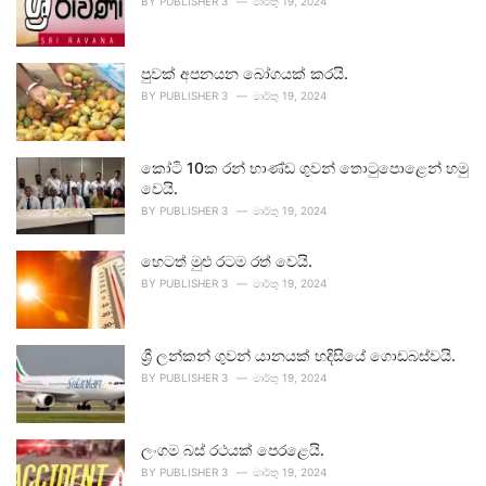
BY
PUBLISHER 3
මාර්තු 19, 2024
පුවක් අපනයන බෝගයක් කරයි.
BY
PUBLISHER 3
මාර්තු 19, 2024
කෝටි 10ක රන් භාණ්ඩ ගුවන් තොටුපොළෙන් හමු
වෙයි.
BY
PUBLISHER 3
මාර්තු 19, 2024
හෙටත් මුළු රටම රත් වෙයි.
BY
PUBLISHER 3
මාර්තු 19, 2024
ශ්‍රී ලන්කන් ගුවන් යානයක් හදිසියේ ගොඩබස්වයි.
BY
PUBLISHER 3
මාර්තු 19, 2024
ලංගම බස් රථයක් පෙරළෙයි.
BY
PUBLISHER 3
මාර්තු 19, 2024