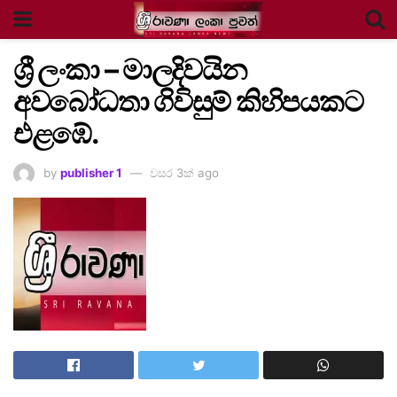
ශ්‍රී ලංකා – මාලදිවයින
අවබෝධතා ගිවිසුම් කිහිපයකට
එළඹේ.
by
publisher 1
වසර 3ක් ago