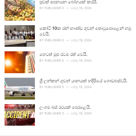
පුවක් අපනයන බෝගයක් කරයි.
BY
PUBLISHER 3
මාර්තු 19, 2024
කෝටි 10ක රන් භාණ්ඩ ගුවන් තොටුපොළෙන් හමු
වෙයි.
BY
PUBLISHER 3
මාර්තු 19, 2024
හෙටත් මුළු රටම රත් වෙයි.
BY
PUBLISHER 3
මාර්තු 19, 2024
ශ්‍රී ලන්කන් ගුවන් යානයක් හදිසියේ ගොඩබස්වයි.
BY
PUBLISHER 3
මාර්තු 19, 2024
ලංගම බස් රථයක් පෙරළෙයි.
BY
PUBLISHER 3
මාර්තු 19, 2024