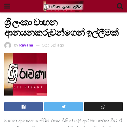
ශ්‍රී ලංකා වාහන
ආනයනකරුවන්ගෙන් ඉල්ලීමක්
by
Ravana
වසර 5ක් ago
වාහන ආනයනය කිරීම රජය විසින් යළි ආරම්භ කරන විට ඒ