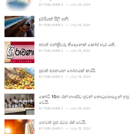
BY
PUBLISHER 3
මාර්තු 20, 2024
දුම්රියක් පීලි පනී.
BY
PUBLISHER 3
මාර්තු 19, 2024
තවත් මන්ත්‍රීවරු තිදෙනෙක් කෝප් හැර යති.
BY
PUBLISHER 3
මාර්තු 19, 2024
පුවක් අපනයන බෝගයක් කරයි.
BY
PUBLISHER 3
මාර්තු 19, 2024
කෝටි 10ක රන් භාණ්ඩ ගුවන් තොටුපොළෙන් හමු
වෙයි.
BY
PUBLISHER 3
මාර්තු 19, 2024
හෙටත් මුළු රටම රත් වෙයි.
BY
PUBLISHER 3
මාර්තු 19, 2024