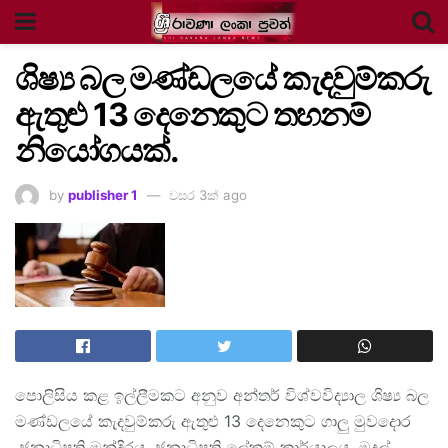
ශිෂ්‍ය බල මණ්ඩලයේ කැදවුම්කරු
ඇතුළු 13 දෙනෙකුට තහනම්
නියෝගයක්.
by
publisher 1
වසර 3ක් ago
පොලිසිය කළ ඉල්ලීමකට අනුව අන්තර් විශ්වවිද්‍යාල ශිෂ්‍ය බල
මණ්ඩලයේ කැදවුම්කරු ඇතුළු 13 දෙනෙකුට ගාලු මුවදොර
,ජනාධිපති මන්දිරය ,ජනාධිපති ලේකම් කාර්යාලය ,මුදල්