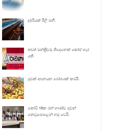
දුම්රියක් පීලි පනී.
තවත් මන්ත්‍රීවරු තිදෙනෙක් කෝප් හැර
යති.
පුවක් අපනයන බෝගයක් කරයි.
කෝටි 10ක රන් භාණ්ඩ ගුවන්
තොටුපොළෙන් හමු වෙයි.