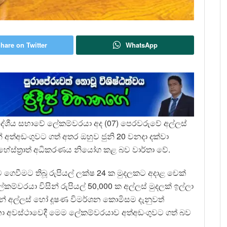
hare on Twitter
WhatsApp
‍රාදේශීය සභාවේ ලේකම්වරයා අද (07) පෙරවරුවේ අල්ලස්
 අත්අඩංගුවට ගත් අතර ඔහුව ජුනි 20 වනදා දක්වා
ේස්ත්‍රාත් අධිකරණය නියෝග කළ බව වාර්තා වේ.
ගෙවීමට තිබූ රුපියල් ලක්ෂ 24 ක මුදලකට අදාළ චෙක්
ේකම්වරයා විසින් රුපියල් 50,000 ක අල්ලස් මුදලක් ඉල්ලා
ෙන් අල්ලස් හෝ දූෂණ විමර්ශන කොමිසම දැනුවත්
්නා අවස්ථාවෙදී මෙම ලේකම්වරයාව අත්අඩංගුවට ගත් බව