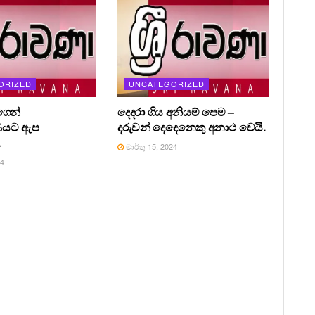
ORIZED
UNCATEGORIZED
ෙන්
දෙදරා ගිය අනියම් පෙම –
ණයට ඇප
දරුවන් දෙදෙනෙකු අනාථ වෙයි.
.
මාර්තු 15, 2024
24