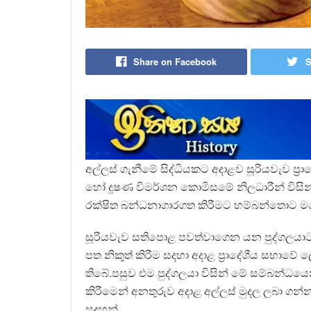
Share on Facebook
S
අල්ලස් ගැනීමේ සිද්ධියකට අදාළව සූරියවැව ප්
හෝ දූෂණ විමර්ශන කොමිසමේ නිලධාරීන් විසින්
රක්ෂිත බන්ධනාගාරගත කිරීමට හම්බන්තොට මහ
සූරියවැව සතිපොළ පවත්වාගෙන යන පුද්ගලයාට 
පත නිකුත් කිරීම සදහා අදාළ ප්‍රාදේශීය සභාවේ ල
තිබේ.පසුව එම පුද්ගලයා විසින් මේ සම්බන්ධය
කිරීමෙන් අනතුරුව අදාළ අල්ලස් මුදල ලබා ගන
සදහන්.