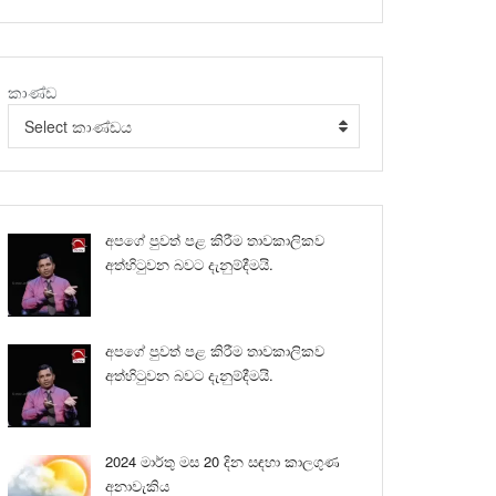
කාණ්ඩ
Select කාණ්ඩය
අපගේ පුවත් පළ කිරීම තාවකාලිකව
අත්හිටුවන බවට දැනුම්දීමයි.
අපගේ පුවත් පළ කිරීම තාවකාලිකව
අත්හිටුවන බවට දැනුම්දීමයි.
2024 මාර්තු මස 20 දින සඳහා කාලගුණ
අනාවැකිය