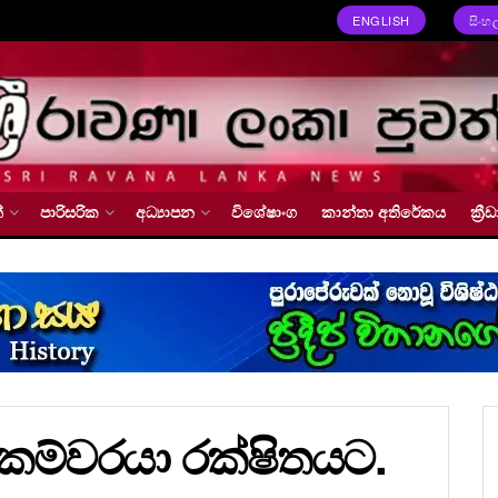
ENGLISH
සිංහ
්
පාරිසරික
අධ්‍යාපන
විශේෂාංග
කාන්තා අතිරේකය
ක්‍
 ලේකම්වරයා රක්ෂිතයට.