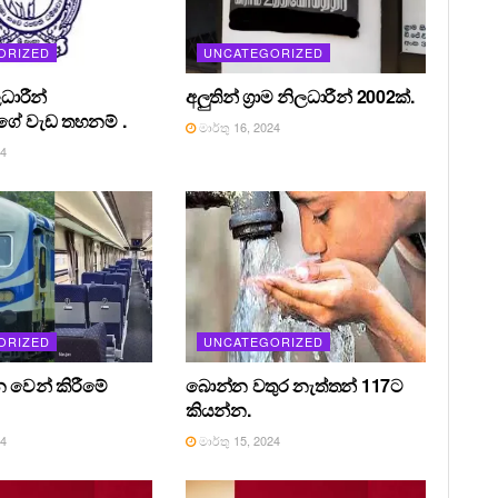
ORIZED
UNCATEGORIZED
ධාරීන්
අලුතින් ග්‍රාම නිලධාරීන් 2002ක්.
ේ වැඩ තහනම් .
මාර්තු 16, 2024
24
ORIZED
UNCATEGORIZED
න වෙන් කිරීමේ
බොන්න වතුර නැත්තන් 117ට
කියන්න.
24
මාර්තු 15, 2024