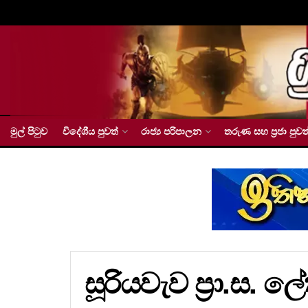
මුල් පිටුව
විදේශීය පුවත්
රාජ්‍ය පරිපාලන
තරුණ සහ ප්‍රජා පුවත
සූරියවැව ප්‍රා.ස.