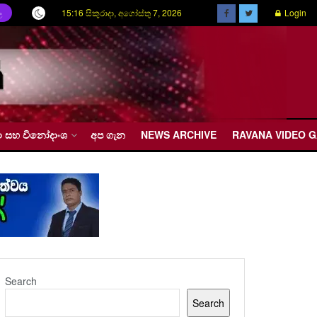
15:16 සිකුරාදා, අගෝස්තු 7, 2026
Login
ල
රීඩා සහ විනෝදාංශ
අප ගැන
NEWS ARCHIVE
RAVANA VIDEO 
Search
Search