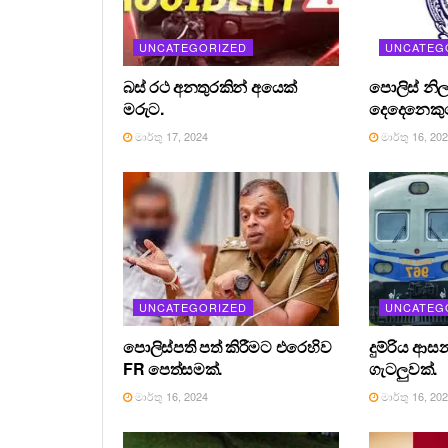
UNCATEGORIZED
UNCATEG
බස් රථ අනතුරකින් අයෙක්
පොලිස් නිල
මරුට.
දෙදෙනෙකුග
මාර්තු 17, 2024
මාර්තු 16, 20
UNCATEGORIZED
UNCATEG
පොලිස්පති පත් කිරීමට එරෙහිව
දුම්රිය ආස
FR පෙත්සමක්.
ගැටලුවක්.
මාර්තු 16, 2024
මාර්තු 16, 20