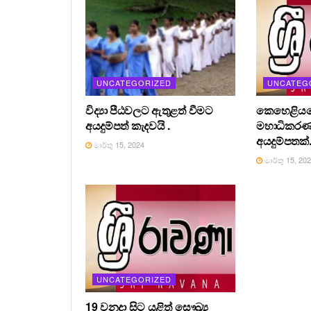
UNCATEGORIZED
UNCATEG
විද්‍යා පීඨවලට ඇතුළත් වීමට
කෙහෙළියග
අයදුම්පත් කැදවයි .
මහාධිකර
අයදුම්පතක්
මාර්තු 15, 2024
මාර්තු 15, 20
UNCATEGORIZED
19 වනදා සිට යළිත් සෞඛ්‍ය