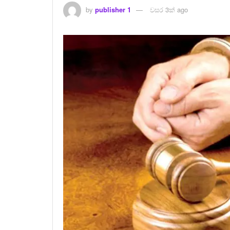
by
publisher 1
වසර 3ක් ago