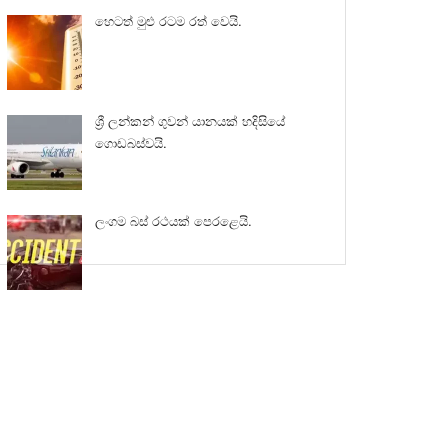
හෙටත් මුළු රටම රත් වෙයි.
ශ්‍රී ලන්කන් ගුවන් යානයක් හදිසියේ
ගොඩබස්වයි.
ලංගම බස් රථයක් පෙරළෙයි.