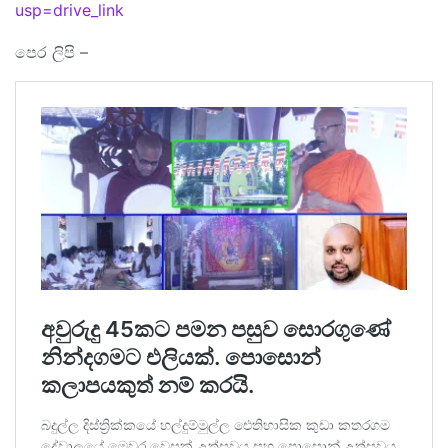
usp=drive_link
පෙර ලිපි –