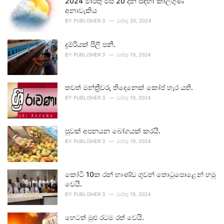
2024 මාර්තු මස 20 දින සඳහා කාලගුණ
අනාවැකිය
BY
PUBLISHER 3
මාර්තු 20, 2024
දුම්රියක් පීලි පනී.
BY
PUBLISHER 3
මාර්තු 19, 2024
තවත් මන්ත්‍රීවරු තිදෙනෙක් කෝප් හැර යති.
BY
PUBLISHER 3
මාර්තු 19, 2024
පුවක් අපනයන බෝගයක් කරයි.
BY
PUBLISHER 3
මාර්තු 19, 2024
කෝටි 10ක රන් භාණ්ඩ ගුවන් තොටුපොළෙන් හමු
වෙයි.
BY
PUBLISHER 3
මාර්තු 19, 2024
හෙටත් මුළු රටම රත් වෙයි.