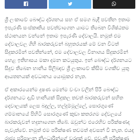
ශ්‍රී ලංකාවේ බෞද්ධ දර්ශනය සහ ඒ සමග බැඳී පවතින ඉතාම
ඉපැරණි සංස්කෘතිය පවත්වාගෙන යාමට තිබෙන විශිෂ්ඨතම
ස්ථානයන වන්නේ ඉතාම ඉපැරණි දේවාලයි. නමුත් එම
දේවාලවල ගිහි බාරකරුවන් බහුතරයක් මේ වන විටත්
සිදුකරමින් පවතින්නේ, එම දේවාලවල විනාශය සිදුකරමින්
හෙළ ඉතිහාසය මකා දමන කටයුතුය. ඉන් බෞද්ධ දර්ශනයට
සිදුව තිබෙන හානිය පිලිබඳව ශ්‍රී ලංකාවේ කිසිම වගකිව යුතු
ආයතනයක් අවධානය යොමුකර නැත.
ඒ අකාරයෙන්ම දුෂණ මෙන්ම වංචා වලින් පිරී බෞද්ධ
දර්ශනයට දැඩි හානියක් සිදුකල තවත් බාරකරුවන් සහිත
දෙවාලයක් ලෙස බදුල්ල, හල්දුම්මුල්ලේ, සොරගුණේ
ගම්මානයේ පිහිටි සොරගුණේ කුඩා කතරගම දේවලයේ
බාරකරුවන් හදුනාගෙන තිබේ. ඔවුන්ට එරෙහිව පරීක්ෂණද
පැවැත්වේ. නමුත් එම පරීක්ෂණ තවමත් අවසන් වී නැත. එයද
රාජ්‍ය පරිපාලන නිලධාරීන්ගේ වරදක් වේ. එවැනි පරීක්ෂණ