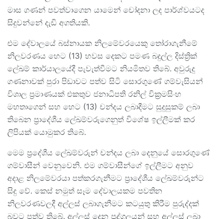
මාස ගණන් පවත්වාගෙන යාමෙන් චෝදනා ලද පාර්ශ්වයටද
සිදුවන්නේ දැඩි අගතියකි.
එම දේවාලයේ බස්නායක නිලමේවරයෙකු තෝරාගැනීමේ
නිලවරණය හෙට (13) හවස දෙකට පමණ බදුල්ල දිස්ත්‍රික්
ලේඛම් කාර්යාලයේදී පැවැත්වීමට නියමිතව තිබේ. අවුරුදු
ගණනාවක් පුරා පිඩාවට පත්ව සිටි සොරගුණේ ගම්වැසියන්
විශාල ප්‍රමාණයක් එකතුව ජනාධිපති රනිල් වික්‍රමසිංහ
මහතාගෙන් සහ හෙට (13) චන්දය ලබාදීමට සුදුසුකම් ලබා
තිබෙන ප්‍රාදේශීය ලේඛම්වරුගෙනුත් විශේෂ ඉල්ලීමක් කර
ලිපියක් යොමුකර තිබේ.
මෙම ප්‍රදේශීය ලේඛම්වරුන් චන්දය ලබා දෙනුයේ සොරගුණේ
ගම්වාසීන් වෙනුවෙනි. එම ගම්වාසීන්ගේ ඉල්ලීමට අනුව
අදාළ නිලමේවරයා පත්කරගැනීමට ප්‍රාදේශීය ලේඛම්වරුන්ට
සිදු වේ. කෙස් නමුත් සෑම දේවාලයකම පවතින
නිලවරණවලදී අල්ලස් ලබාගැනීමට කටයුතු කිරීම පුරුද්දක්
බවට පත්ව තිබේ. අල්ලස් දෙන පුද්ගලයන් සහ අල්ලස් ලබා