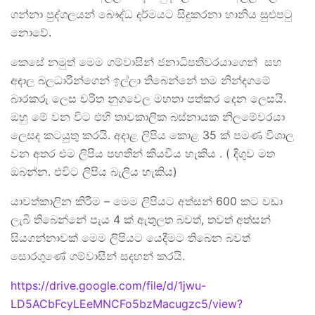
ගන්නා පුද්ගලයන් බෞද්ධ දර්මයට සිදුකරනා හානිය සුළුපටු
නොවේ.
කෙසේ නමුත් මෙම ගම්වාසින් ජනාධිපතිවරයාගෙන් සහ
අදාල බලධාරින්ගෙන් ඉල්ලා තිබෙන්නේ තම නින්දගමේ
බාරකරු ලෙස චරිත නුගවෙල මහතා පත්කර දෙන ලෙසයි.
ඔහු මේ වන විට එහි තාවකාලික බස්නායක නිලමේවරයා
ලෙසද කටයුතු කරයි. අදාළ ලිපිය කොළ 35 ක් පමණ විශාල
වන අතර එම ලිපිය පහතින් කියවිය හැකිය . ( දිගුව මත
ඔබන්න. එවිට ලිපිය බැලිය හැකිය)
යාවත්කාලින කිරීම – මෙම ලිපියට අත්සන් 600 කට වඩා
ලැබී තිබෙන්නේ පැය 4 ක් ඇතුලත බවත්, තවත් අත්සන්
සියගන්නාවක් මෙම ලිපියට යෙදීමට තිබෙන බවත්
සොරගුණේ ගම්වාසීන් සදහන් කරයි.
https://drive.google.com/file/d/1jwu-
LD5ACbFcyLEeMNCFo5bzMacugzc5/view?