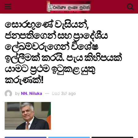
සොරඟුණේ වැසියන්,
ජනපතිගෙන් සහ ප්‍රාදේශීය
ලේඛම්වරුගෙන් විශේෂ
ඉල්ලීමක් කරයි. පැය කිහිපයක්
යාමට ප්‍රථම ඉටුකළ යුතු
කරුණක්!
by
NN. Niluka
වසර 3ක් ago