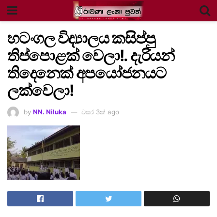
හටංගල විද්‍යාලය කසිප්පු
තිප්පොළක් වෙලා!. දැරියන්
තිදෙනෙක් අපයෝජනයට
ලක්වෙලා!
by
NN. Niluka
වසර 3ක් ago