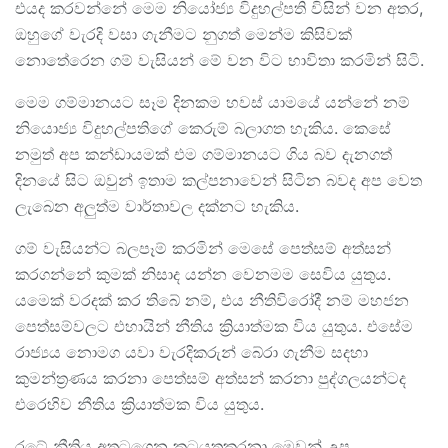
එයද කරවන්නේ මෙම නියෝජ්‍ය විදුහල්පති විසින් වන අතර,
ඔහුගේ වැරදි වසා ගැනීමට නුගත් මෙන්ම කිසිවක්
නොතේරෙන ගම් වැසියන් මේ වන විට භාවිතා කරමින් සිටි.
මෙම ගම්මානයට සෑම දිනකම හවස් යාමයේ යන්නේ නම්
නියොජ්‍ය විදුහල්පතිගේ කෙරුම් බලාගත හැකිය. කෙසේ
නමුත් අප කන්ඩායමක් එම ගම්මානයට ගිය බව දැනගත්
දිනයේ සිට ඔවුන් ඉතාම කල්පනාවෙන් සිටින බවද අප වෙත
ලැබෙන අලුත්ම වාර්තාවල දක්නට හැකිය.
ගම් වැසියන්ට බලපෑම් කරමින් මෙසේ පෙත්සම් අත්සන්
කරගන්නේ කුමක් නිසාද යන්න වෙනමම සෙවිය යුතුය.
යමෙක් වරදක් කර තිබේ නම්, එය නීතිවිරෝදී නම් මහජන
පෙත්සම්වලට එහායින් නීතිය ක්‍රියාත්මක විය යුතුය. එසේම
රාජ්‍යය නොමග යවා වැරදිකරුන් බේරා ගැනීම සදහා
කුමන්ත්‍රණය කරනා පෙත්සම් අත්සන් කරනා පුද්ගලයන්ටද
එරෙහිව නීතිය ක්‍රියාත්මක විය යුතුය.
රටේ නීතිය අතටගෙන කටයුතුකරනා මෙවන් උප