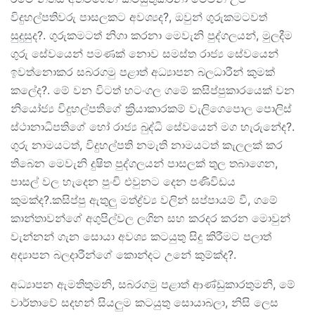
විදුහල්පතිවරු පාසලකට අවශ්‍යද?, ඔවුන් ගුරුකමටවත්
සුදුසුද?. ගුරුකමටත් නිගා කරනා මෙවැනි පුද්ගලයන්, මුලදීම
ගුරු සේවයෙන් පමණක් නොව සමස්ත රාජ්‍ය සේවයෙන්
ඉවත්නොකර සබරගමු පළාත් අධ්‍යාපන බලධාරීන් කුමක්
කලේද?. මේ වන විටත් හටංගල ගමේ කසිප්පුකාරයෙක් වන
නියෝජ්‍ය විදුහල්පතිගේ ක්‍රියාකාරකම් වැලිගෙපොල පොලිස්
ස්ථානාධිපතිගේ හෝ රාජ්‍ය බුද්ධි සේවයෙන් මග හැරුනේද?.
ගුරු නාමයටත්, විදුහල්පති නමැති නාමයටත් කැලලක් කර
තිබෙන මෙවැනි දුෂිත පුද්ගලයන් පාසලක් තුල තබාගෙන,
පාසල් වල හැදෙන පුංචි එවුනට දෙන පණිවිඩය
කුමක්ද?.කසිප්පු ඇතුලු මත්ද්‍ර්ව්‍ය වලින් සප්පායම් වී, ගමේ
කාන්තාවන්ගේ අගුපිල්වල ලගින සහ කරදර කරන මොවුන්
වැන්නන් ගැන සොයා අවශ්‍ය කටයුතු සිදු කිරීමට පලාත්
අද්‍යාපන බලදාරීන්ගේ කොන්දට උනේ කුම්ක්ද?.
අධ්‍යාපන ඇමතිතුමනි, සබරගමු පළාත් ආණ්ඩුකාරතුමනි, මේ
වාර්තාවේ සදහන් සියලුම කටයුතු සොයාබලා, නිසි ලෙස