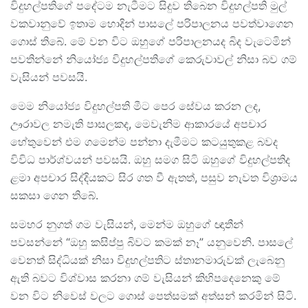
විදුහල්පතිගේ පදේටම නැටීමට සිදුව තිබෙන විදුහල්පති මුල්
වකවානුවේ ඉතාම හොදින් පාසලේ පරිපාලනය පවත්වාගෙන
ගොස් තිබේ. මේ වන විට ඔහුගේ පරිපාලනයද බිද වැටෙමින්
පවතින්නේ නියෝජ්‍ය විදුහල්පතිගේ කෙරුවාවල් නිසා බව ගම්
වැසියන් පවසයි.
මෙම නියෝජ්‍ය විදුහල්පති මීට පෙර සේවය කරන ලද,
ඌරාවල නමැති පාසලකද, මෙවැනිම ආකාරයේ අපචාර
හේතුවෙන් එම ගමෙන්ම පන්නා දැමීමට කටයුතුකළ බවද
විවිධ පාර්ශ්වයන් පවසයි. ඔහු සමග සිටි ඔහුගේ විදුහල්පතිද
ළමා අපචාර සිද්දියකට සිර ගත වී ඇතත්, පසුව නැවත විශ්‍රාමය
සකසා ගෙන තිබේ.
සමහර නුගත් ගම වැසියන්, මෙන්ම ඔහුගේ ඥාතීන්
පවසන්නේ “ඔහු කසිප්පු බිවට කමක් නෑ” යනුවෙනි. පාසලේ
වෙනත් සිද්ධියක් නිසා විදුහල්පතිට ස්තානමාරුවක් ලැබෙනු
ඇති බවට විශ්වාස කරනා ගම් වැසියන් කිහිපදෙනෙකු මේ
වන විට නිවෙස් වලට ගොස් පෙත්සමක් අත්සන් කරමින් සිටි.