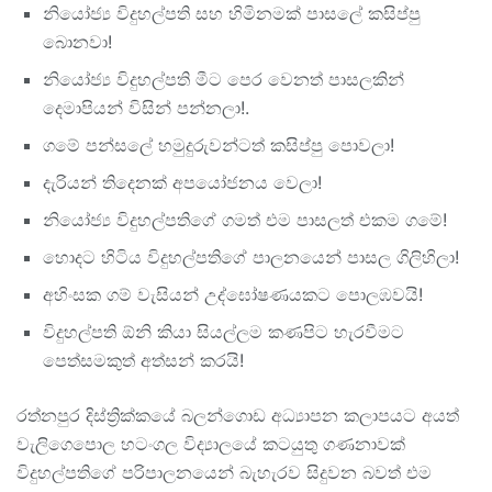
නියෝජ්‍ය විදුහල්පති සහ හිමිනමක් පාසලේ කසිප්පු
බොනවා!
නියෝජ්‍ය විදුහල්පති මීට පෙර වෙනත් පාසලකින්
දෙමාපියන් විසින් පන්නලා!.
ගමේ පන්සලේ හමුදුරුවන්ටත් කසිප්පු පොවලා!
දැරියන් තිදෙනක් අපයෝජනය වෙලා!
නියෝජ්‍ය විදුහල්පතිගේ ගමත් එම පාසලත් එකම ගමේ!
හොදට හිටිය විදුහල්පතිගේ පාලනයෙන් පාසල ගිලිහිලා!
අහිංසක ගම් වැසියන් උද්ඝෝෂණයකට පොලඹවයි!
විදුහල්පති ඕනි කියා සියල්ලම කණපිට හැරවීමට
පෙත්සමකුත් අත්සන් කරයි!
රත්නපුර දිස්ත්‍රික්කයේ බලන්ගොඩ අධ්‍යාපන කලාපයට අයත්
වැලිගෙපොල හටංගල විද්‍යාලයේ කටයුතු ගණනාවක්
විදුහල්පතිගේ පරිපාලනයෙන් බැහැරව සිදුවන බවත් එම