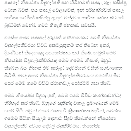
පාසලේ නියෝජ්‍ය විදුහල්පති සහ හිමිනමක් පාසල තුල කසිප්පු
බොන බවත්, එය පාසල් වෙලාවෙත්, ඉන් පරිභාහිරවත් පාසල
භාවිතා කරමින් කසිප්පු ඇතුළු මත්ද්‍රවය භාවිතා කරන බවටත්
බුද්ධිමත් මෙන්ම ගමට හිතැති ජනතාව පවසයි.
එසේම මෙම පාසලේ දරුවන් ගණනාවකට මෙහි නියෝජ්‍ය
විදුහල්පතිවරයා විවිධ අකටයුතුකම් කර තිබෙන අතර,
දියණියන් තිදෙනකුද අපයෝජනය කර තිබේ. නමුත් මෙම
නියෝජ්‍ය විදුහල්පතිවරයාද මෙම ගමේම නිසාත්, ඔහුට
තිබෙන බිය නිසාත් එම කරුණු දෙමපියන් විසින් සගවාගෙන
සිටිති. තවද මෙම නියෝජ්‍ය විදුහල්පතිවරයාට එරෙහිව මීට
පෙර මෙම ගමේ විවිධ ස්ථානවල පෝස්ටර් ගසා තිබේ.
මෙම නියෝජ්‍ය විදුහලපති, මෙම ගමේ විවිධ කාන්තාවන්ටද
හිරිහැර කර තිබේ. ඔහුගේ ඥාතීන්ද විශාල ප්‍රමාණයක් මෙම
ගමේ සිටි. ඔවුන් එකට එකතු වී ක්‍රියාකරනා බැවින්, සමස්ත
ගමේම සිටින සියලුම දෙනාට සිදුව තිබෙන්නේ නියෝජ්‍ය
විදුහල්පතිට අවශ්‍ය දේවල් සිදුකිරිමටය. නියෝජ්‍ය