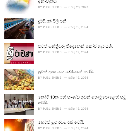
අනාවැකිය
BY
PUBLISHER 3
මාර්තු 20, 2024
දුම්රියක් පීලි පනී.
BY
PUBLISHER 3
මාර්තු 19, 2024
තවත් මන්ත්‍රීවරු තිදෙනෙක් කෝප් හැර යති.
BY
PUBLISHER 3
මාර්තු 19, 2024
පුවක් අපනයන බෝගයක් කරයි.
BY
PUBLISHER 3
මාර්තු 19, 2024
කෝටි 10ක රන් භාණ්ඩ ගුවන් තොටුපොළෙන් හමු
වෙයි.
BY
PUBLISHER 3
මාර්තු 19, 2024
හෙටත් මුළු රටම රත් වෙයි.
BY
PUBLISHER 3
මාර්තු 19, 2024