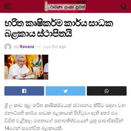
හරිත කෘෂිකර්ම කාර්ය සාධක
බළකාය ස්ථාපිතයි
by
Ravana
වසර 5ක් ago
ශ්‍රී ලංකාව තුළ හරිත කෘෂිකර්මයක් ස්ථාපනය කිරීම සඳහා වන
ජනාධිපති කාර්ය සාධක බළකායක් පිහිටුවා ඇති අතර එය
විජිත් වැලිකල මහතාගේ සභාපතිත්වයෙන් යුතු සාමාජිකයින්
14ගෙන් සමන්විත බළකායකි.