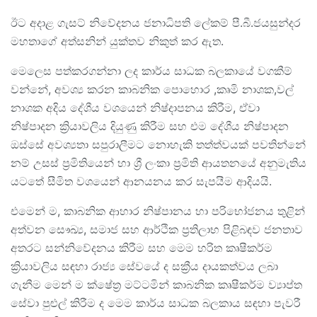
ඊට අදාළ ගැසට් නිවේදනය ජනාධිපති ලේකම් පී.බී.ජයසුන්දර
මහතාගේ අත්සනින් යුක්තව නිකුත් කර ඇත.
මෙලෙස පත්කරගන්නා ලද කාර්ය සාධක බලකායේ වගකීම්
වන්නේ, අවශ්‍ය කරන කාබනික පොහොර ,කෘමි නාශක,වල්
නාශක අදිය දේශීය වශයෙන් නිෂ්දාපනය කිරීම, ඒවා
නිෂ්පාදන ක්‍රියාවලිය දියුණු කිරීම සහ එම දේශීය නිෂ්පාදන
ඔස්සේ අවශ්‍යතා සපුරාලීමට නොහැකි තත්ත්වයක් පවතින්නේ
නම් උසස් ප්‍රමිතියෙන් හා ශ්‍රී ලංකා ප්‍රමිති ආයතනයේ අනුමැතිය
යටතේ සීමිත වශයෙන් ආනයනය කර සැපයීම ආදියයි.
එමෙන් ම, කාබනික ආහාර නිෂ්පානය හා පරිභෝජනය තුළින්
අත්වන සෞඛ්‍ය, සමාජ සහ ආර්ථික ප්‍රතිලාභ පිළිබඳව ජනතාව
අතරට සන්නිවේදනය කිරීම සහ මෙම හරිත කෘෂීකර්ම
ක්‍රියාවලිය සඳහා රාජ්‍ය සේවයේ ද සක්‍රීය දායකත්වය ලබා
ගැනීම මෙන් ම ක්ෂේත්‍ර මට්ටමින් කාබනික කෘෂීකර්ම ව්‍යාප්ත
සේවා පුළුල් කිරීම ද මෙම කාර්ය සාධක බලකාය සඳහා පැවරී