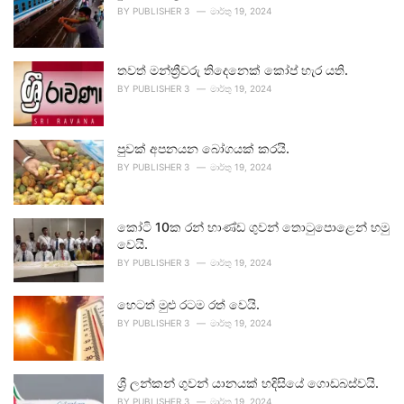
BY
PUBLISHER 3
මාර්තු 19, 2024
තවත් මන්ත්‍රීවරු තිදෙනෙක් කෝප් හැර යති.
BY
PUBLISHER 3
මාර්තු 19, 2024
පුවක් අපනයන බෝගයක් කරයි.
BY
PUBLISHER 3
මාර්තු 19, 2024
කෝටි 10ක රන් භාණ්ඩ ගුවන් තොටුපොළෙන් හමු
වෙයි.
BY
PUBLISHER 3
මාර්තු 19, 2024
හෙටත් මුළු රටම රත් වෙයි.
BY
PUBLISHER 3
මාර්තු 19, 2024
ශ්‍රී ලන්කන් ගුවන් යානයක් හදිසියේ ගොඩබස්වයි.
BY
PUBLISHER 3
මාර්තු 19, 2024