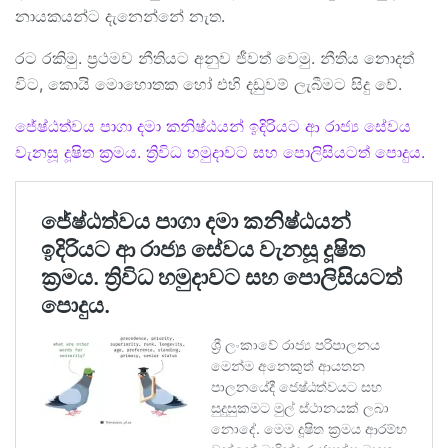
නායකයන්ට දැනෙන්නේ නැත.
රට රකිමු. ප්‍රථමව නීතියට අනුව ජීවත් වෙමු. නීතිය නොදත්
විට, කොයි මොහොතක හෝ එහි දඩුවම් ලැබීමට සිදු වේ.
ජේෂ්ඨත්වය පාගා දමා කනිෂ්ඨයන් ඉදිරියට ආ රාජ්‍ය සේවය
වැනසූ දූෂිත ක්‍රමය. ත්‍රිවිධ හමුදාවට සහ පොලිසියටත් පොදුය.