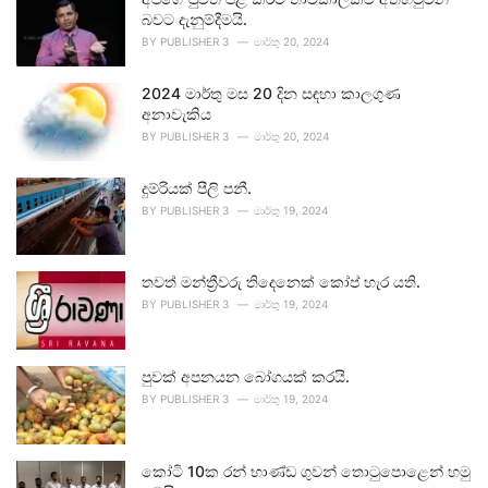
බවට දැනුම්දීමයි.
BY
PUBLISHER 3
මාර්තු 20, 2024
2024 මාර්තු මස 20 දින සඳහා කාලගුණ
අනාවැකිය
BY
PUBLISHER 3
මාර්තු 20, 2024
දුම්රියක් පීලි පනී.
BY
PUBLISHER 3
මාර්තු 19, 2024
තවත් මන්ත්‍රීවරු තිදෙනෙක් කෝප් හැර යති.
BY
PUBLISHER 3
මාර්තු 19, 2024
පුවක් අපනයන බෝගයක් කරයි.
BY
PUBLISHER 3
මාර්තු 19, 2024
කෝටි 10ක රන් භාණ්ඩ ගුවන් තොටුපොළෙන් හමු