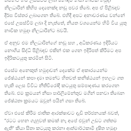
තමන්ට හිමි උසස්වීම් ලබා නොදීම නිසා නාවික හමුදා
නිලධාරීන් කිහිප දෙනෙක්ද නඩු පවර තිබේ. අප ඒ පිළිබදව
දීර්ඝ විස්තර ලබාගෙන තිබේ. එහිදී අපට අනාවරණය වන්නේ
එසේ උසස්වීම් ලබා දි නැත්තේ, නියත වශයෙන්ම හිමි විය යුතු
නාවික හමුදා නිලධාරීන්ට බවයි.
ඒ අනුව එම නිලධාරින්ගේ නඩු සහ , අධිකරණය ඉදිරියට
නොගිය සිද්ධි පිළිබඳව එකින් එක ගෙන ඉදිරිපත් කිරීමට අප
ඉදිරිකටයුතු කරමින් සිටි.
එසේම අනෙකුත් හමුදාවන් දෙකේම ඒ අකාරයෙන්ම
ජේෂ්ඨයන් කපා දමා තමන්ට හිතවත් කනිෂ්ඨයන් ඉහලට ගත
හැකි ලෙස විවිධ නීතිවිරෝදී කටයුතු සම්පාදණය කරගෙන
තිබේ. එම ක්‍රමයන් නිසා පාර්ලිමේන්තුව මගින් පනවා තිබෙන
ජේෂ්ඨතා ක්‍රමයට ඔවුන් පයින් ගසා තිබේ.
ඒවා එසේ කිරීම ජාතික ආරක්ෂාවට දැඩි තර්ජනයක් බවත්,
“රටට හෙන ගැහුවත් කමක් නෑ අපේ එවුන් උඩට ගත්තම
ඇති” කියා සිතා කටයුතු කරනා ආත්මාර්ථකාමී දුෂිත හමුදා