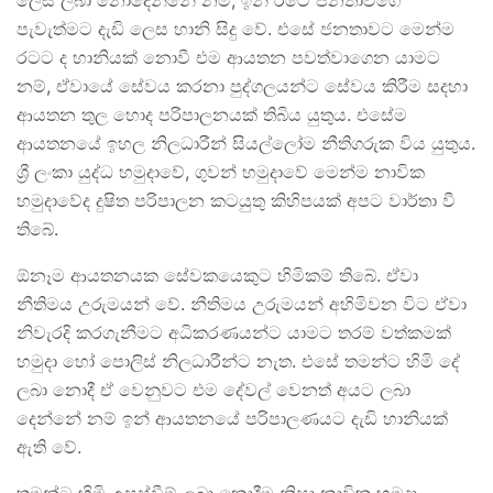
ලෙස ලබා නොදෙන්නේ නම්, ඉන් රටේ ජනතාවගේ
පැවැත්මට දැඩි ලෙස හානි සිදු වේ. එසේ ජනතාවට මෙන්ම
රටට ද හානියක් නොවී එම ආයතන පවත්වාගෙන යාමට
නම්, ඒවායේ සේවය කරනා පුද්ගලයන්ට සේවය කිරීම සදහා
ආයතන තුල හොද පරිපාලනයක් තිබිය යුතුය. එසේම
ආයතනයේ ඉහල නිලධාරීන් සියල්ලෝම නීතිගරුක විය යුතුය.
ශ්‍රී ලංකා යුද්ධ හමුදාවේ, ගුවන් හමුදාවේ මෙන්ම නාවික
හමුදාවේද දුෂිත පරිපාලන කටයුතු කිහිපයක් අපට වාර්තා වී
තිබේ.
ඕනෑම ආයතනයක සේවකයෙකුට හිමිකම් තිබේ. ඒවා
නීතිමය උරුමයන් වේ. නීතිමය උරුමයන් අහිමිවන විට ඒවා
නිවැරදි කරගැනීමට අධිකරණයන්ට යාමට තරම් වත්කමක්
හමුදා හෝ පොලිස් නිලධාරීන්ට නැත. එසේ තමන්ට හිමි දේ
ලබා නොදී ඒ වෙනුවට එම දේවල් වෙනත් අයට ලබා
දෙන්නේ නම් ඉන් ආයතනයේ පරිපාලණයට දැඩි හානියක්
ඇති වේ.