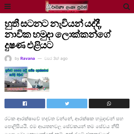
හුතී සටනට නැවියන් යද්දී,
නාවික හමුදා ලොක්කන්ගේ
දුෂණ එළියට
by
Ravana
වසර 3ක් ago
රටක ආරක්ෂාවේ හදවත වන්නේ, ආරක්ෂක හමුදාවන් සහ
පොලිසියයි. එම ආයතනවල සේවකයන් තම සේවය නිසි