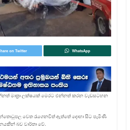
hare on Twitter
WhatsApp
එන්නත් මාත්‍රා ලක්ෂයක් මෙරට එන්නත් කරන වැඩසටහන
්තොටුපල වෙත රැගෙනවිත් ඇත්තේ දොහා සිට පැමිණි
නයකින් බව වාර්තා වේ.