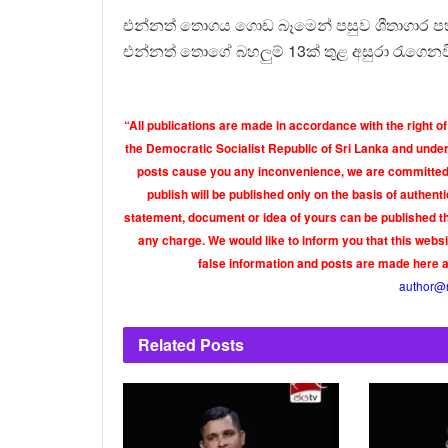
එන්නත් තොගය ගොඩ බෑමෙන් පසුව ශීතාගාර ප
එන්නත් තොගේ බහලුම් 13ක් තුළ අසුරා රැගෙනවිත
“All publications are made in accordance with the right of
the Democratic Socialist Republic of Sri Lanka and under 
posts cause you any inconvenience, we are committed t
publish will be published only on the basis of authen
statement, document or idea of yours can be published th
any charge. We would like to inform you that this webs
false information and posts are made here 
author@
Related
Posts