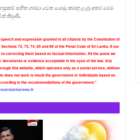
හසුකම් සහිත ගබඩා වෙත යොමු කරනු ලැබූ අතර මෙම
් තිබුණි.
 speech and expression granted to all citizens by the Constitution of
Sections 72, 73, 74, 85 and 86 of the Penal Code of Sri Lanka. If our
o correcting them based on factual information. All the posts we
tic documents or evidence acceptable in the eyes of the law. Any
rough this website, which operates only as a social service, without
ite does not work to insult the government or individuals based on
according to the recommendations of the government."
ravanalankanews.lk