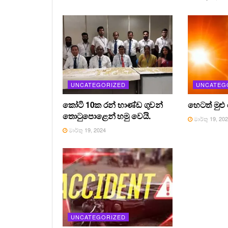
UNCATEGORIZED
UNCATEG
කෝටි 10ක රන් භාණ්ඩ ගුවන්
හෙටත් මුළු
තොටුපොළෙන් හමු වෙයි.
මාර්තු 19, 20
මාර්තු 19, 2024
UNCATEGORIZED