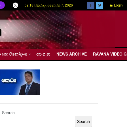
02:18 සිකුරාදා, අගෝස්තු 7, 2026
Login
ල
රීඩා සහ විනෝදාංශ
අප ගැන
NEWS ARCHIVE
RAVANA VIDEO 
Search
Search