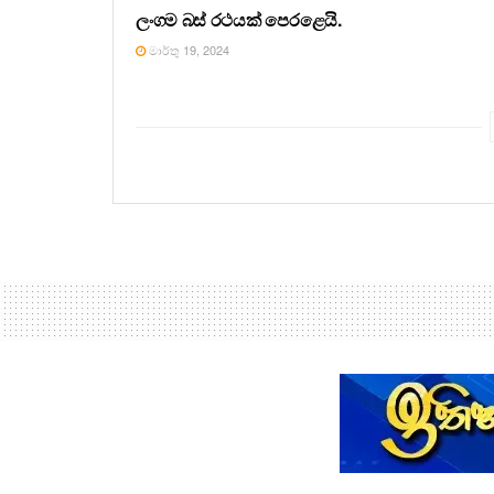
ලංගම බස් රථයක් පෙරළෙයි.
මාර්තු 19, 2024