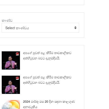
කාණ්ඩ
Select කාණ්ඩය
අපගේ පුවත් පළ කිරීම තාවකාලිකව
අත්හිටුවන බවට දැනුම්දීමයි.
අපගේ පුවත් පළ කිරීම තාවකාලිකව
අත්හිටුවන බවට දැනුම්දීමයි.
2024 මාර්තු මස 20 දින සඳහා කාලගුණ
අනාවැකිය