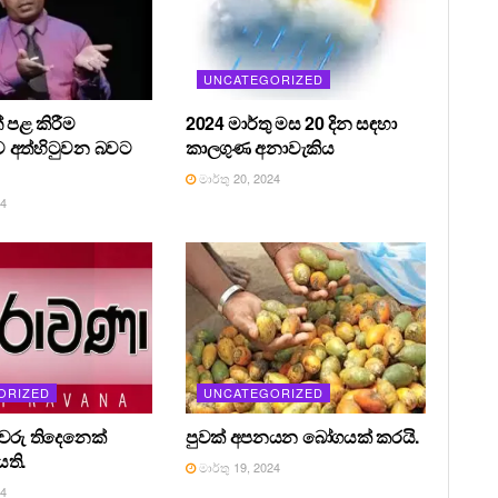
UNCATEGORIZED
 පළ කිරීම
2024 මාර්තු මස 20 දින සඳහා
 අත්හිටුවන බවට
කාලගුණ අනාවැකිය
මාර්තු 20, 2024
24
ORIZED
UNCATEGORIZED
රීවරු තිදෙනෙක්
පුවක් අපනයන බෝගයක් කරයි.
ති.
මාර්තු 19, 2024
24