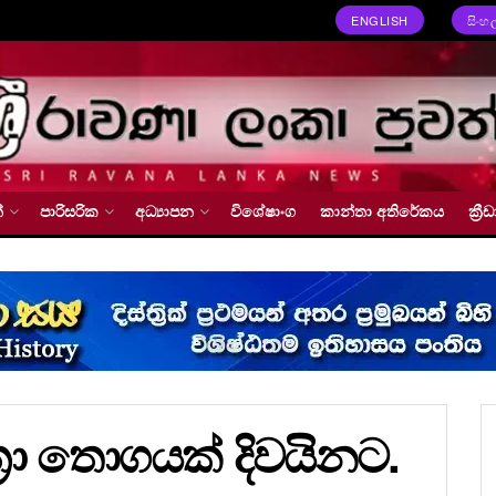
ENGLISH
සිංහ
්
පාරිසරික
අධ්‍යාපන
විශේෂාංග
කාන්තා අතිරේකය
ක්‍
්‍රා තොගයක් දිවයිනට.