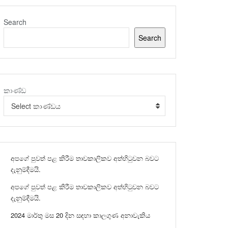
Search
Search
කාණ්ඩ
Select කාණ්ඩය
අපගේ පුවත් පළ කිරීම තාවකාලිකව අත්හිටුවන බවට
දැනුම්දීමයි.
අපගේ පුවත් පළ කිරීම තාවකාලිකව අත්හිටුවන බවට
දැනුම්දීමයි.
2024 මාර්තු මස 20 දින සඳහා කාලගුණ අනාවැකිය