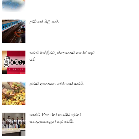
දුම්රියක් පීලි පනී.
තවත් මන්ත්‍රීවරු තිදෙනෙක් කෝප් හැර
යති.
පුවක් අපනයන බෝගයක් කරයි.
කෝටි 10ක රන් භාණ්ඩ ගුවන්
තොටුපොළෙන් හමු වෙයි.