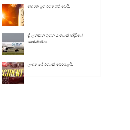
හෙටත් මුළු රටම රත් වෙයි.
ශ්‍රී ලන්කන් ගුවන් යානයක් හදිසියේ
ගොඩබස්වයි.
ලංගම බස් රථයක් පෙරළෙයි.