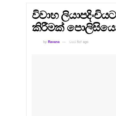
විවාහ ලියාපදිංචියට
කිරීමක් පොලිසියෙ
by
Ravana
වසර 5ක් ago