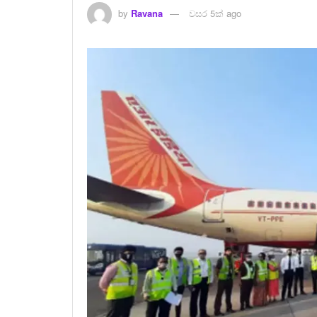
by
Ravana
වසර 5ක් ago