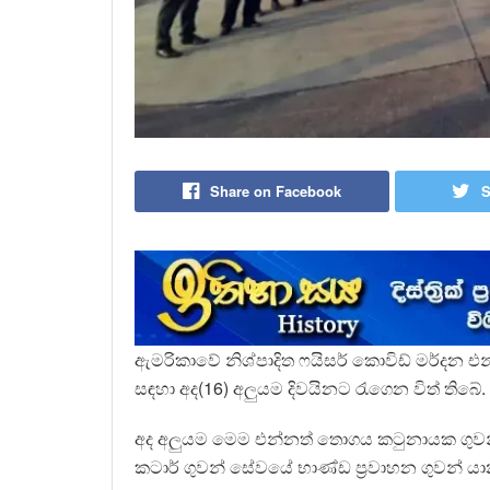
Share on Facebook
S
ඇමරිකාවේ නිශ්පාදිත ෆයිසර් කොවිඩ් මර්දන 
සඳහා අද(16) අලුයම දිවයිනට රැගෙන විත් තිබේ.
අද අලුයම මෙම එන්නත් තොගය කටුනායක ගුවන
කටාර් ගුවන් සේවයේ භාණ්ඩ ප්‍රවාහන ගුවන් යා