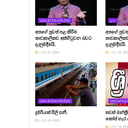
UNCATEGORIZED
ප්‍රජා
අපගේ පුවත් පළ කිරීම
අපගේ පුවත්
තාවකාලිකව අත්හිටුවන බවට
තාවකාලිකව
දැනුම්දීමයි.
දැනුම්දීමයි.
මාර්තු 21, 2024
මාර්තු 20, 20
UNCATEGORIZED
UNCATEG
දුම්රියක් පීලි පනී.
තවත් මන්ත්‍
කෝප් හැර ය
මාර්තු 19, 2024
මාර්තු 19, 20