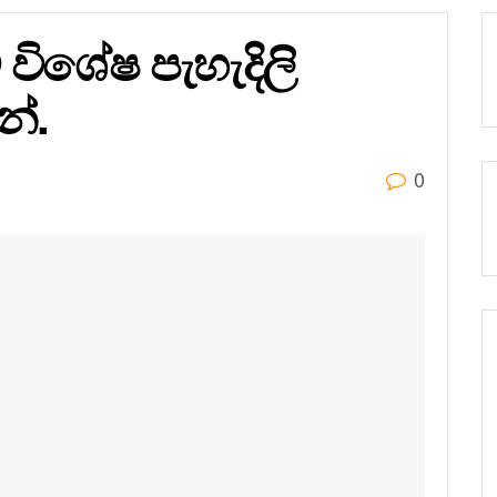
 විශේෂ පැහැදිලි
න්.
0