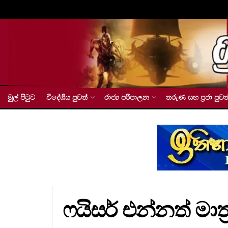
මුල් පිටුව
විදේශීය පුවත්
රාජ්‍ය පරිපාලන
තරුණ සහ ප්‍රජා පුවත
ෆයිසර් එන්නත් මාත