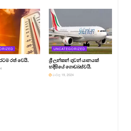
ORIZED
UNCATEGORIZED
 රටම රත් වෙයි.
ශ්‍රී ලන්කන් ගුවන් යානයක්
හදිසියේ ගොඩබස්වයි.
24
මාර්තු 19, 2024