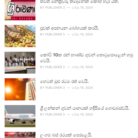
තවත් මන්ත්‍රීවරු තිදෙනෙක් කෝප් හැර යති.
BY
PUBLISHER 3
මාර්තු 19, 2024
පුවක් අපනයන බෝගයක් කරයි.
BY
PUBLISHER 3
මාර්තු 19, 2024
කෝටි 10ක රන් භාණ්ඩ ගුවන් තොටුපොළෙන් හමු
වෙයි.
BY
PUBLISHER 3
මාර්තු 19, 2024
හෙටත් මුළු රටම රත් වෙයි.
BY
PUBLISHER 3
මාර්තු 19, 2024
ශ්‍රී ලන්කන් ගුවන් යානයක් හදිසියේ ගොඩබස්වයි.
BY
PUBLISHER 3
මාර්තු 19, 2024
ලංගම බස් රථයක් පෙරළෙයි.