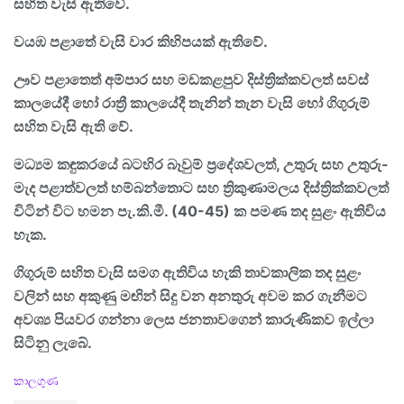
සහිත වැසි ඇතිවේ.
වයඹ පළාතේ වැසි වාර කිහිපයක් ඇතිවේ.
ඌව පළාතෙත් අම්පාර සහ මඩකළපුව දිස්ත්‍රික්කවලත් සවස්
කාලයේදී හෝ රාත්‍රී කාලයේදී තැනින් තැන වැසි හෝ ගිගුරුම්
සහිත වැසි ඇති වේ.
මධ්‍යම කඳුකරයේ බටහිර බෑවුම් ප්‍රදේශවලත්, උතුරු සහ උතුරු-
මැද පළාත්වලත් හම්බන්තොට සහ ත්‍රිකුණාමලය දිස්ත්‍රික්කවලත්
විටින් විට හමන පැ.කි.මී. (40-45) ක පමණ තද සුළං ඇතිවිය
හැක.
ගිගුරුම් සහිත වැසි සමග ඇතිවිය හැකි තාවකාලික තද සුළං
වලින් සහ අකුණු මඟින් සිදු වන අනතුරු අවම කර ගැනීමට
අවශ්‍ය පියවර ගන්නා ලෙස ජනතාවගෙන් කාරුණිකව ඉල්ලා
සිටිනු ලැබේ.
C
කාලගුණ
a