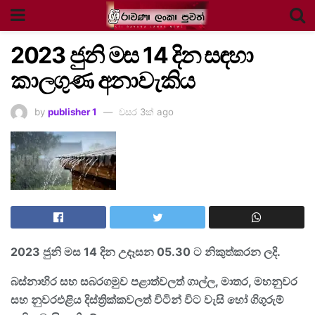
2023 ජුනි මස 14 දින සඳහා
කාලගුණ අනාවැකිය
by
publisher 1
වසර 3ක් ago
2023 ජුනි මස 14 දින උදෑසන 05.30 ට නිකුත්කරන ලදි.
බස්නාහිර සහ සබරගමුව පළාත්වලත් ගාල්ල, මාතර, මහනුවර
සහ නුවරඑළිය දිස්ත්‍රික්කවලත් විටින් විට වැසි හෝ ගිගුරුම්