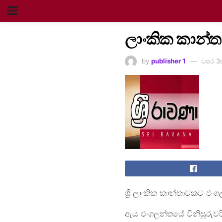
ලාංකික කාන්ත
by
publisher 1
වසර 3
ශ්‍රී ලාංකික කාන්තාවකට එ
ඇය එංගලන්තයේ විනිසුරුවර