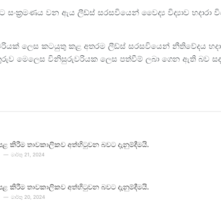
යට සංක්‍රමණය වන ඇය ලීඩ්ස් සරසවියෙන් වෛද්‍ය විද්‍යාව හදාරා 
ියක් ලෙස කටයුතු කළ අතරම ලීඩ්ස් සරසවියෙන් නීතිවේදය හදාර
ුරුව මෙලෙස විනිසුරුවරියක ලෙස පත්වීම් ලබා ගෙන ඇති බව සද
පළ කිරීම තාවකාලිකව අත්හිටුවන බවට දැනුම්දීමයි.
මාර්තු 21, 2024
පළ කිරීම තාවකාලිකව අත්හිටුවන බවට දැනුම්දීමයි.
මාර්තු 20, 2024