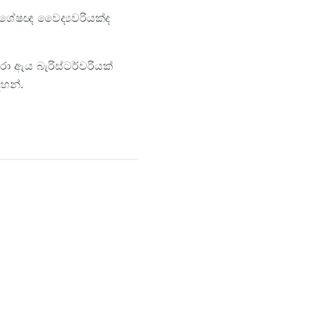
විශේෂඥ වෛද්‍යවරියක්ද
ා ඇය බැරිස්ටර්වරියක්
හන්.