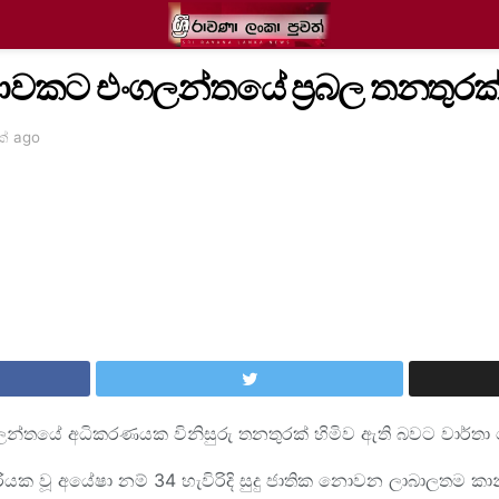
ාවකට එංගලන්තයේ ප්‍රබල තනතුරක්
ක් ago
ංගලන්තයේ අධිකරණයක විනිසුරු තනතුරක් හිමිව ඇති බවට වාර්තා 
ියක වූ අයේෂා නම් 34 හැවිරිදි සුදු ජාතික නොවන ලාබාලතම කා