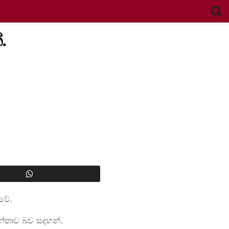
.
වේ.
න්තාව බව සදහන්.