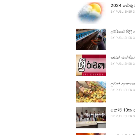
2024 මාර්තු
BY
PUBLISHER 3
දුම්රියක් පීලි 
BY
PUBLISHER 3
තවත් මන්ත්‍ර
BY
PUBLISHER 3
පුවක් අපනය
BY
PUBLISHER 3
කෝටි 10ක ර
BY
PUBLISHER 3