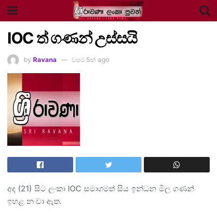
IOC ත් ගණන් උස්සයි
by
Ravana
වසර 5ක් ago
අද (21) සිට ලංකා IOC සමාගමත් සිය ඉන්ධන මිල ගණන්
ඉහළ නංවා ඇත.