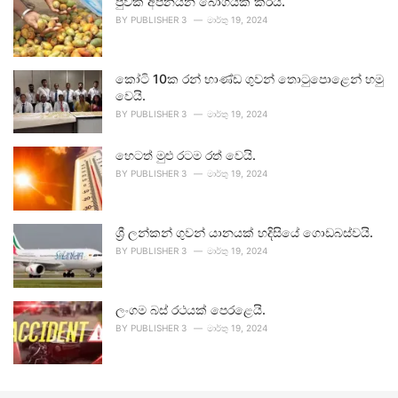
පුවක් අපනයන බෝගයක් කරයි.
BY
PUBLISHER 3
මාර්තු 19, 2024
කෝටි 10ක රන් භාණ්ඩ ගුවන් තොටුපොළෙන් හමු
වෙයි.
BY
PUBLISHER 3
මාර්තු 19, 2024
හෙටත් මුළු රටම රත් වෙයි.
BY
PUBLISHER 3
මාර්තු 19, 2024
ශ්‍රී ලන්කන් ගුවන් යානයක් හදිසියේ ගොඩබස්වයි.
BY
PUBLISHER 3
මාර්තු 19, 2024
ලංගම බස් රථයක් පෙරළෙයි.
BY
PUBLISHER 3
මාර්තු 19, 2024