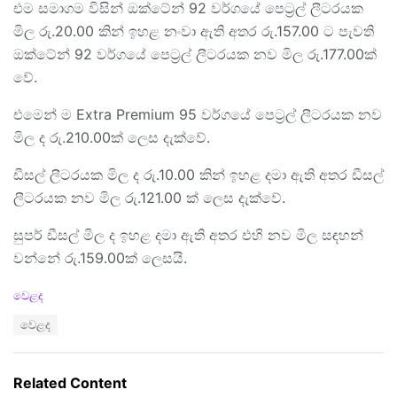
එම සමාගම විසින් ඔක්ටේන් 92 වර්ගයේ පෙට්‍රල් ලීටරයක
මිල රු.20.00 කින් ඉහළ නංවා ඇති අතර රු.157.00 ට පැවති
ඔක්ටේන් 92 වර්ගයේ පෙට්‍රල් ලීටරයක නව මිල රු.177.00ක්
වේ.
එමෙන් ම Extra Premium 95 වර්ගයේ පෙට්‍රල් ලීටරයක නව
මිල ද රු.210.00ක් ලෙස දැක්වේ.
ඩීසල් ලීටරයක මිල ද රු.10.00 කින් ඉහළ දමා ඇති අතර ඩීසල්
ලීටරයක නව මිල රු.121.00 ක් ලෙස දැක්වේ.
සුපර් ඩීසල් මිල ද ඉහළ දමා ඇති අතර එහි නව මිල සඳහන්
වන්නේ රු.159.00ක් ලෙසයි.
C
වෙළද
a
T
වෙළද
t
a
e
g
g
s
o
Related Content
:
r