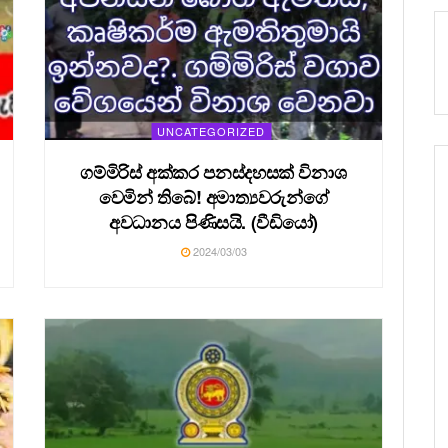
UNCATEGORIZED
⁣ගම්මිරිස් අක්කර පනස්දහසක් විනාශ
වෙමින් තිබේ! අමාත්‍යවරුන්ගේ
අවධානය පිණිසයි. (වීඩියෝ)
2024/03/03