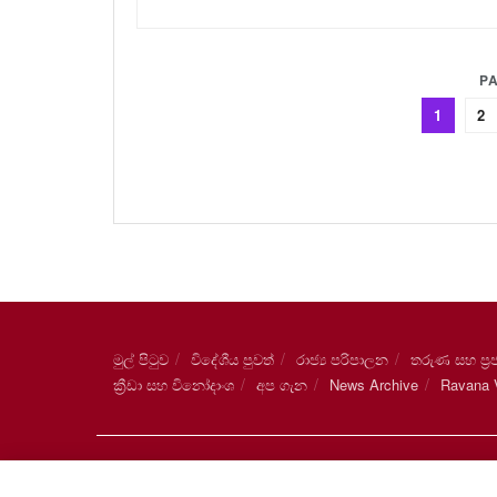
PA
1
2
මුල් පිටුව
විදේශීය පුවත්
රාජ්‍ය පරිපාලන
තරුණ සහ ප්‍රජ
ක්‍රීඩා සහ විනෝදාංශ
අප ගැන
News Archive
Ravana V
© 2021
රාවණා ලංකා
.