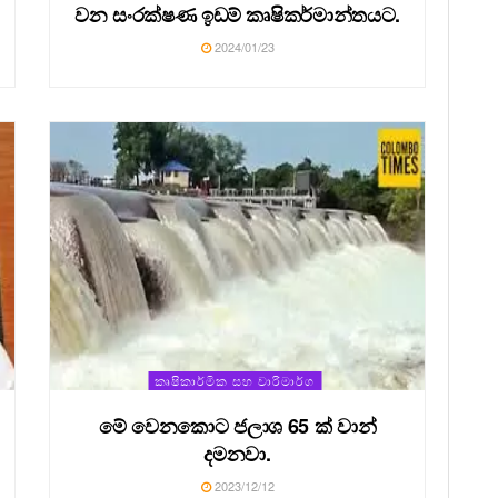
වන සංරක්ෂණ ඉඩම් කෘෂිකර්මාන්තයට.
2024/01/23
කෘෂිකාර්මික සහ වාරිමාර්ග
මේ වෙනකොට ජලාශ 65 ක් වාන්
දමනවා.
2023/12/12