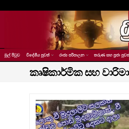
මුල් පිටුව
විදේශීය පුවත්
රාජ්‍ය පරිපාලන
තරුණ සහ ප්‍රජා පුවත
කෘෂිකාර්මික සහ වාරිමා