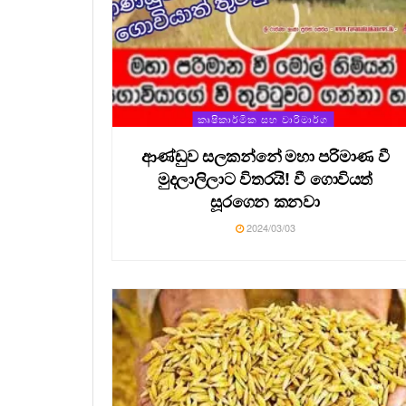
කෘෂිකාර්මික සහ වාරිමාර්ග
ආණ්ඩුව සලකන්නේ ⁣මහා පරිමාණ වී
මුදලාලිලාට විතරයි! වී ගොවියත්
සූරගෙන කනවා
2024/03/03