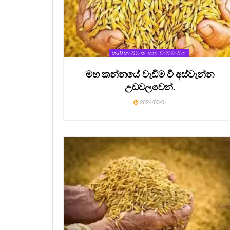
කෘෂිකාර්මික සහ වාරිමාර්ග
මහ කන්නයේ වැඩිම වී අස්වැන්න
උඩවලවෙන්.
2024/03/01