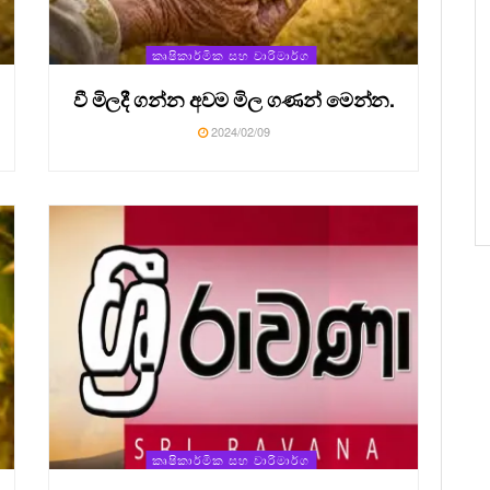
කෘෂිකාර්මික සහ වාරිමාර්ග
වී මිලදී ගන්න අවම මිල ගණන් මෙන්න.
2024/02/09
කෘෂිකාර්මික සහ වාරිමාර්ග