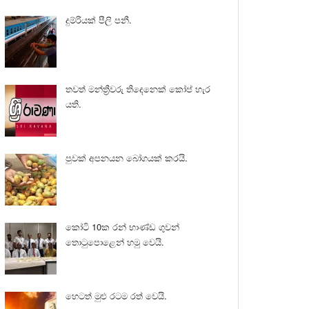
දුම්රියක් පීලි පනී.
තවත් මන්ත්‍රීවරු තිදෙනෙක් කෝප් හැර
යති.
පුවක් අපනයන බෝගයක් කරයි.
කෝටි 10ක රන් භාණ්ඩ ගුවන්
තොටුපොළෙන් හමු වෙයි.
හෙටත් මුළු රටම රත් වෙයි.