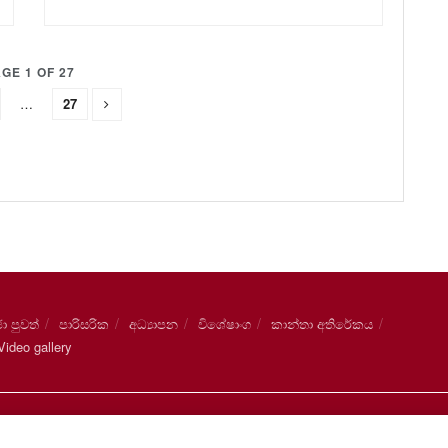
GE 1 OF 27
…
27
ා පුවත්
පාරිසරික
අධ්‍යාපන
විශේෂාංග
කාන්තා අතිරේකය
ideo gallery