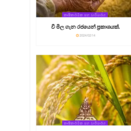
කෘෂිකාර්මික සහ වාරිමාර්ග
වී මිල ගැන රජයෙන් ප්‍රකාශයක්.
2024/02/14
කෘෂිකාර්මික සහ වාරිමාර්ග