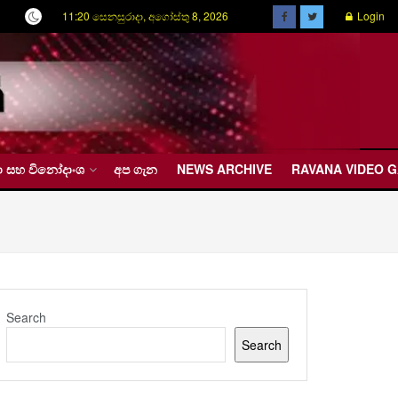
11:20 සෙනසුරාදා, අගෝස්තු 8, 2026
Login
රීඩා සහ විනෝදාංශ
අප ගැන
NEWS ARCHIVE
RAVANA VIDEO 
Search
Search