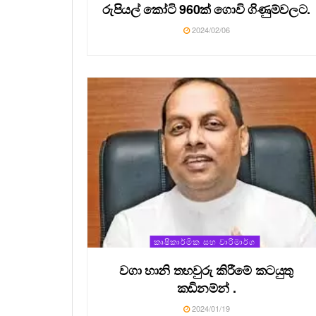
රුපියල් කෝටි 960ක් ගොවි ගිණුම්වලට.
2024/02/06
කෘෂිකාර්මික සහ වාරිමාර්ග
වගා හානි තහවුරු කිරීමේ කටයුතු
කඩිනම්න් .
2024/01/19