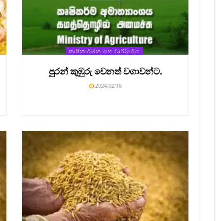
කෘෂිකාර්මික සහ වාරිමාර්ග
පුරන් කුඹුරු වෙනත් වගාවන්ට.
2024/02/16