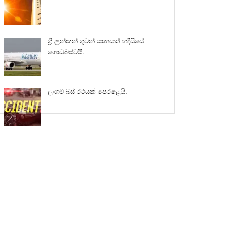
ශ්‍රී ලන්කන් ගුවන් යානයක් හදිසියේ
ගොඩබස්වයි.
ලංගම බස් රථයක් පෙරළෙයි.