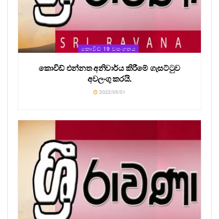
කොවිඩ් 19 වසංගතය
කොවිඩ් එන්නත අනිවාර්ය කිරීමේ ගැසට්ටුව
අවලංගු කරයි.
2022/05/01