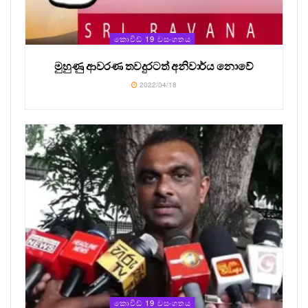
කොවිඩ් 19 වසංගතය
මුහුණු ආවරණ තවදුරටත් අනිවාර්ය නොවේ
2022/04/18
කොවිඩ් 19 වසංගතය