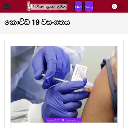
ENG
සිංහල
කොවිඩ් 19 වසංගතය
කොවිඩ් 19 වසංගතය