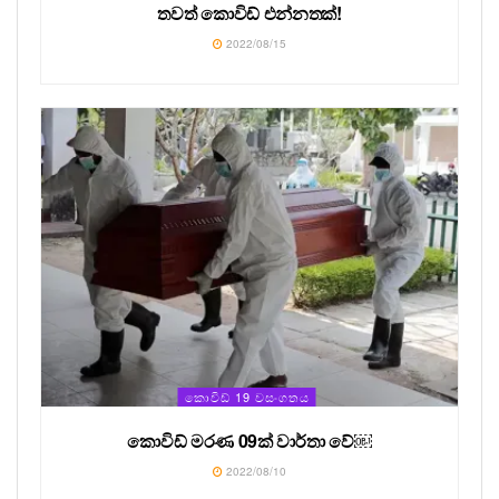
තවත් කොවිඩ් එන්නතක්!
2022/08/15
කොවිඩ් 19 වසංගතය
කොවිඩ් මරණ 09ක් වාර්තා වේ￼
2022/08/10