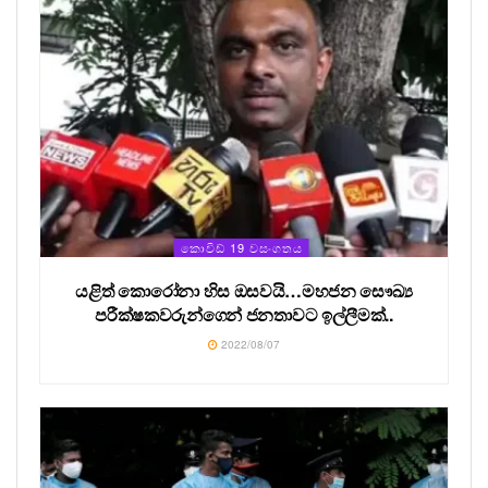
කොවිඩ් 19 වසංගතය
යළිත් කොරෝනා හිස ඔසවයි…මහජන සෞඛ්‍ය
පරීක්ෂකවරුන්ගෙන් ජනතාවට ඉල්ලීමක්..
2022/08/07