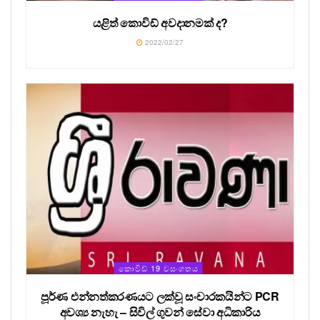
යළිත් කොවිඩ් අවදානමක් ද?
2022/02/27
කොවිඩ් 19 වසංගතය
පූර්ණ එන්නත්කරණයට ලක්වූ සංචාරකයින්ට PCR
අවශ්‍ය නැහැ – සිවිල් ගුවන් සේවා අධිකාරිය