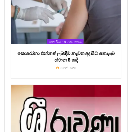
කොවිඩ් 19 වසංගතය
කොරෝනා එන්නත් ලබාදීම නැවත අද සිට කොළඹ
ස්ථාන 6 කදී
2022/07/20