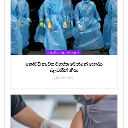
කොවිඩ් 19 වසංගතය
කෝවිඩ් නැවත ව්‍යාප්ත වෙන්නේ සෞඛ්‍ය
බලධාරීන් නිසා
2022/07/29