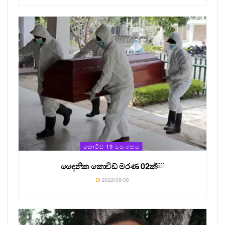
කොවිඩ් 19 වසංගතය
දෛනික කොවිඩ් මරණ 02ක්￼
2022/08/08