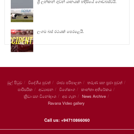
ශ්‍රී ලන්කන් ගුවන් යානයක් හදිසියේ ගොඩබස්වයි.
ලංගම බස් රථයක් පෙරළෙයි.
මුල් පිටුව
විදේශීය පුවත්
රාජ්‍ය පරිපාලන
තරුණ සහ ප්‍රජා පුවත්
පාරිසරික
අධ්‍යාපන
විශේෂාංග
කාන්තා අතිරේකය
ක්‍රීඩා සහ විනෝදාංශ
අප ගැන
News Archive
Ravana Video gallery
Call us: +94710866060