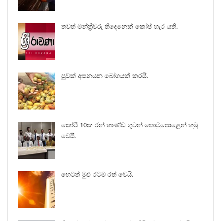
තවත් මන්ත්‍රීවරු තිදෙනෙක් කෝප් හැර යති.
පුවක් අපනයන බෝගයක් කරයි.
කෝටි 10ක රන් භාණ්ඩ ගුවන් තොටුපොළෙන් හමු
වෙයි.
හෙටත් මුළු රටම රත් වෙයි.