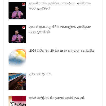
අපගේ පුවත් පළ කිරීම තාවකාලිකව අත්හිටුවන
බවට දැනුම්දීමයි.
අපගේ පුවත් පළ කිරීම තාවකාලිකව අත්හිටුවන
බවට දැනුම්දීමයි.
2024 මාර්තු මස 20 දින සඳහා කාලගුණ අනාවැකිය
දුම්රියක් පීලි පනී.
තවත් මන්ත්‍රීවරු තිදෙනෙක් කෝප් හැර යති.