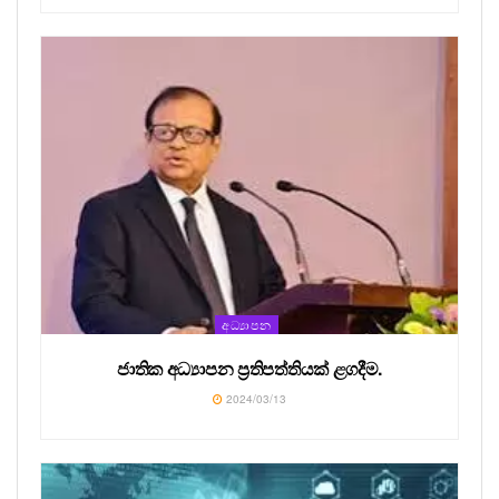
අධ්‍යාපන
ජාතික අධ්‍යාපන ප්‍රතිපත්තියක් ළගදීම.
2024/03/13