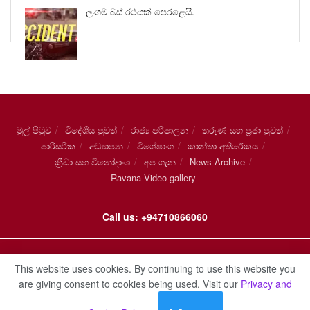
ලංගම බස් රථයක් පෙරළෙයි.
මුල් පිටුව
විදේශීය පුවත්
රාජ්‍ය පරිපාලන
තරුණ සහ ප්‍රජා පුවත්
පාරිසරික
අධ්‍යාපන
විශේෂාංග
කාන්තා අතිරේකය
ක්‍රීඩා සහ විනෝදාංශ
අප ගැන
News Archive
Ravana Video gallery
Call us: +94710866060
© 2021
රාවණා ලංකා
.
This website uses cookies. By continuing to use this website you
are giving consent to cookies being used. Visit our
Privacy and