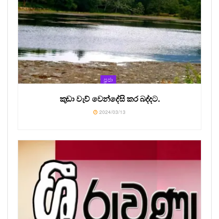
ප්‍රජා
කුඩා වැව් වෙන්දේසි කර බද්දට.
2024/03/13