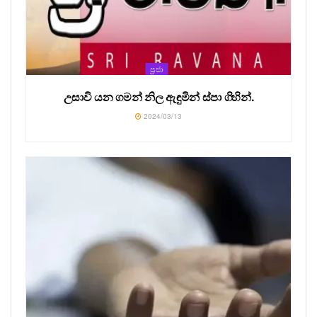
ප්‍රජා
උසාවි යන ගමන් නිල ඇඳුමින් ස්පා ගිහින්.
2024/03/13