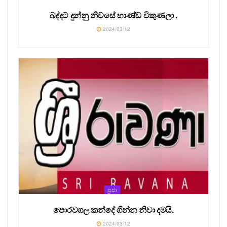
බද්දට දුන්නු නිවසේ භාණ්ඩ විකුණලා .
2024/03/12
ප්‍රජා
පොරවගල කන්දේ ගින්න නිවා දමයි.
2024/03/12