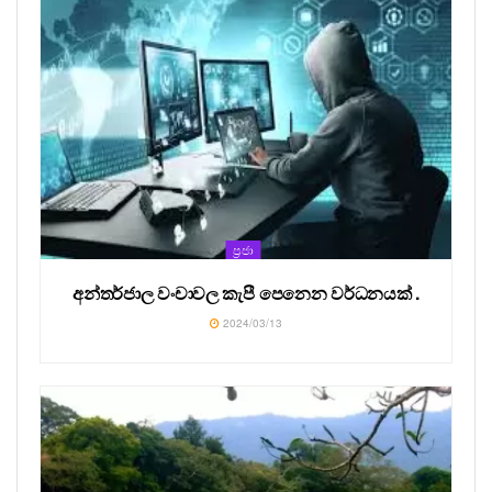
ප්‍රජා
අන්තර්ජාල වංචාවල කැපී පෙනෙන වර්ධනයක් .
2024/03/13