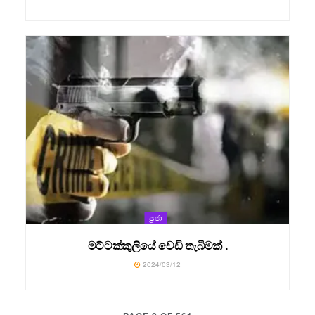
ප්‍රජා
මට්ටක්කුලියේ වෙඩි තැබීමක් .
2024/03/12