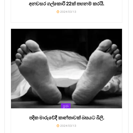
අනවසර ගල්කොරි 22ක් තහනම් කරයි.
2024/03/13
ප්‍රජා
පදික මාරුවේදී කාන්තාවක් බසයට බිලි.
2024/03/13