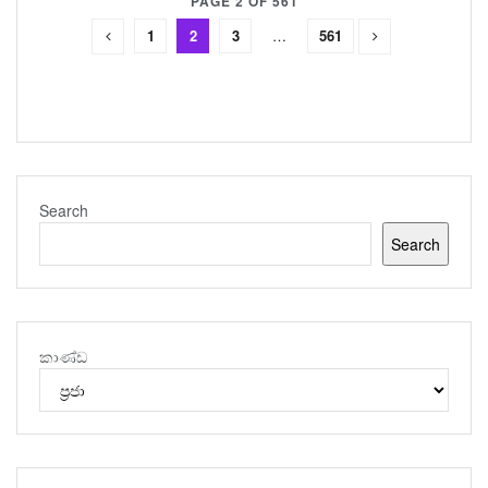
PAGE 2 OF 561
1
2
3
…
561
Search
Search
කාණ්ඩ