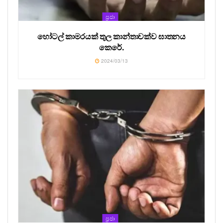
ප්‍රජා
හෝටල් කාමරයක් තුල කාන්තාවක්ව ඝාතනය
කෙරේ.
2024/03/13
ප්‍රජා