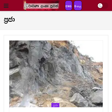
ENG
සිංහල
ප්‍රජා
ප්‍රජා