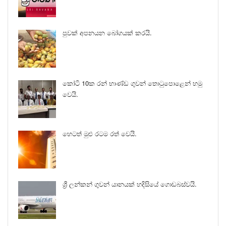
පුවක් අපනයන බෝගයක් කරයි.
කෝටි 10ක රන් භාණ්ඩ ගුවන් තොටුපොළෙන් හමු
වෙයි.
හෙටත් මුළු රටම රත් වෙයි.
ශ්‍රී ලන්කන් ගුවන් යානයක් හදිසියේ ගොඩබස්වයි.