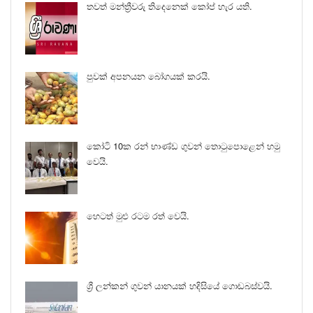
තවත් මන්ත්‍රීවරු තිදෙනෙක් කෝප් හැර යති.
පුවක් අපනයන බෝගයක් කරයි.
කෝටි 10ක රන් භාණ්ඩ ගුවන් තොටුපොළෙන් හමු
වෙයි.
හෙටත් මුළු රටම රත් වෙයි.
ශ්‍රී ලන්කන් ගුවන් යානයක් හදිසියේ ගොඩබස්වයි.