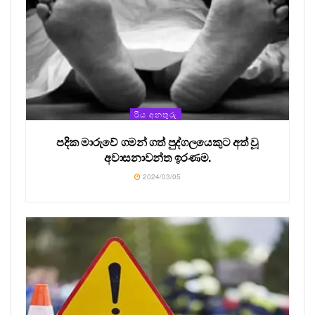
රිය අනතුරු
පදික මාරුවේ ගමන් ගත් පුද්ගලයෙකුට අත් වූ
අවාසනාවන්ත ඉරණම.
2024/03/05