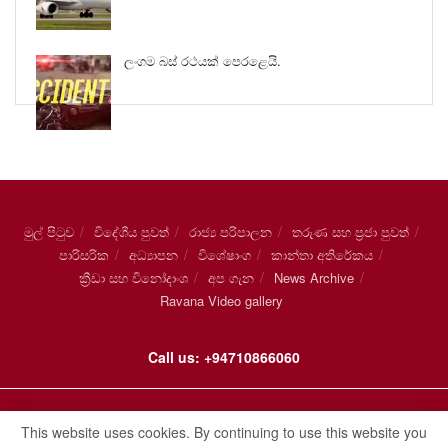
ලංගම බස් රථයක් පෙරළෙයි.
මුල් පිටුව
විදේශීය පුවත්
රාජ්‍ය පරිපාලන
තරුණ සහ ප්‍රජා පුවත්
පාරිසරික
අධ්‍යාපන
විශේෂාංග
කාන්තා අතිරේකය
ක්‍රීඩා සහ විනෝදාංශ
අප ගැන
News Archive
Ravana Video gallery
Call us: +94710866060
© 2021
රාවණා ලංකා
.
This website uses cookies. By continuing to use this website you