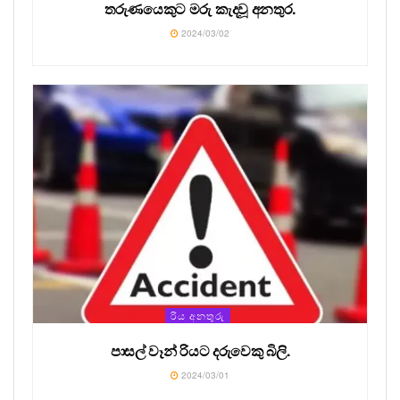
තරුණයෙකුට මරු කැදවූ අනතුර.
2024/03/02
රිය අනතුරු
පාසල් වෑන් රියට දරුවෙකු බිලි.
2024/03/01