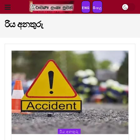
ENG
සිංහල
රිය අනතුරු
රිය අනතුරු