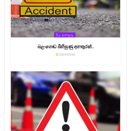
රිය අනතුරු
බළංගොඩ බිහිසුණු අනතුරක් .
2024/03/05