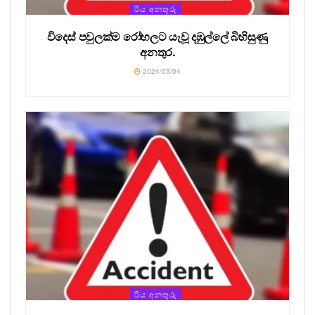
රිය අනතුරු
විදෙස් පවුලක්ම රෝහලට යැවූ දඹුල්ලේ බිහිසුණු
අනතුර.
2024/03/04
රිය අනතුරු