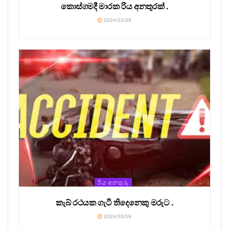
කොස්ගමදී මාරක රිය අනතුරක් .
2024/03/09
රිය අනතුරු
කැබ් රථයක ගැටී තිදෙනෙකු මරුට .
2024/03/09