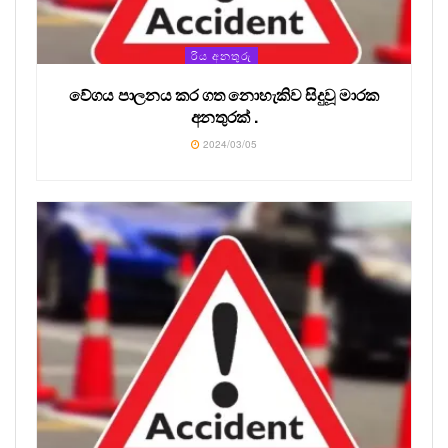
රිය අනතුරු
වේගය පාලනය කර ගත නොහැකිව සිදුවූ මාරක
අනතුරක් .
2024/03/05