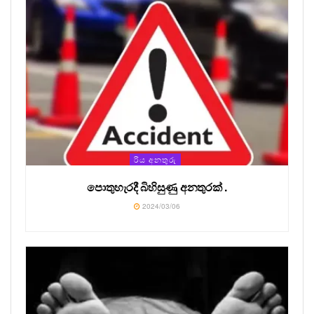
රිය අනතුරු
පොතුහැරදී බිහිසුණු අනතුරක් .
2024/03/06