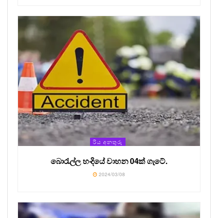
රිය අනතුරු
බොරැල්ල හංදියේ වාහන 04ක් ගැටේ.
2024/03/08