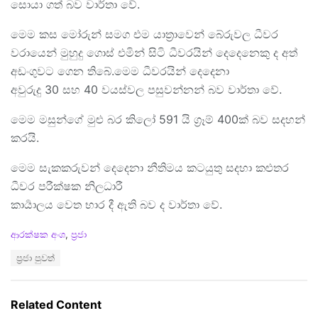
සොයා ගත් බව වාර්තා වේ.
මෙම කස මෝරුන් සමග එම යාත්‍රාවෙන් බේරුවල ධීවර
වරායෙන් මුහුදු ගොස් එමින් සිටි ධීවරයින් දෙදෙනෙකු ද අත්
අඩංගුවට ගෙන තිබේ.මෙම ධීවරයින් දෙදෙනා
අවුරුදු 30 සහ 40 වයස්වල පසුවන්නන් බව වාර්තා වේ.
මෙම මසුන්ගේ මුළු බර කිලෝ 591 යි ග්‍රෑම් 400ක් බව සදහන්
කරයි.
මෙම සැකකරුවන් දෙදෙනා නීතිමය කටයුතු සදහා කළුතර
ධීවර පරීක්ෂක නිලධාරී
කාර්‍යාලය වෙත භාර දී ඇති බව ද වාර්තා වේ.
C
ආරක්ෂක අංශ
,
ප්‍රජා
a
T
ප්‍රජා පුවත්
t
a
e
g
g
s
o
Related Content
:
r