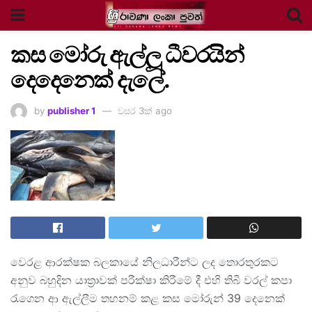
කස මෝරු ඇල්ලූ ධීවරයින්
දෙදෙනෙක් දැලේ.
by
publisher 1
වසර 3ක් ago
වෙරළ ආරක්ෂක බලකායේ නිලධාරීන්ට ලද තොරතුරකට
අනුව බහුදින යාත්‍රාවක් පරීක්ෂා කිරීමේ දී එහි තිබී වරල් කපා
රැගෙන ආ ඇල්ලීම තහනම් කළ කස මෝරුන් 39 දෙනෙක්