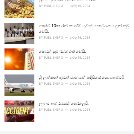
BY
PUBLISHER 3
මාර්තු 19, 2024
කෝටි 10ක රන් භාණ්ඩ ගුවන් තොටුපොළෙන් හමු
වෙයි.
BY
PUBLISHER 3
මාර්තු 19, 2024
හෙටත් මුළු රටම රත් වෙයි.
BY
PUBLISHER 3
මාර්තු 19, 2024
ශ්‍රී ලන්කන් ගුවන් යානයක් හදිසියේ ගොඩබස්වයි.
BY
PUBLISHER 3
මාර්තු 19, 2024
ලංගම බස් රථයක් පෙරළෙයි.
BY
PUBLISHER 3
මාර්තු 19, 2024