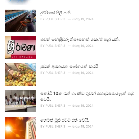
දුම්රියක් පීලි පනී.
BY
PUBLISHER 3
මාර්තු 19, 2024
තවත් මන්ත්‍රීවරු තිදෙනෙක් කෝප් හැර යති.
BY
PUBLISHER 3
මාර්තු 19, 2024
පුවක් අපනයන බෝගයක් කරයි.
BY
PUBLISHER 3
මාර්තු 19, 2024
කෝටි 10ක රන් භාණ්ඩ ගුවන් තොටුපොළෙන් හමු
වෙයි.
BY
PUBLISHER 3
මාර්තු 19, 2024
හෙටත් මුළු රටම රත් වෙයි.
BY
PUBLISHER 3
මාර්තු 19, 2024