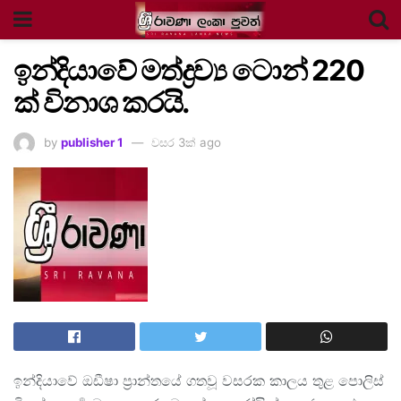
ඉන්දියාවේ මත්ද්‍රව්‍ය ටොන් 220
ක් විනාශ කරයි.
by
publisher 1
වසර 3ක් ago
ඉන්දියාවේ ඔඩීෂා ප්‍රාන්තයේ ගතවූ වසරක කාලය තුළ පොලිස්