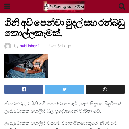
ගිනි අවි පෙන්වා මුදල් සහ රන්බඩු
කොල්ලකෑමක්.
by
publisher 1
වසර 3ක් ago
නිවෙස්වලට ගිනි අවි පෙන්වා කොල්ලකෑම් සිදුකළ සිදුවීමක්
ඌරුබොක්ක පොලිස් බල ප්‍රදේශයෙන් වාර්තා වේ.
ඌරුබොක්ක පොලිස් වසමේ ව්‍යාපාරිකයෙකුගේ නිවෙසට