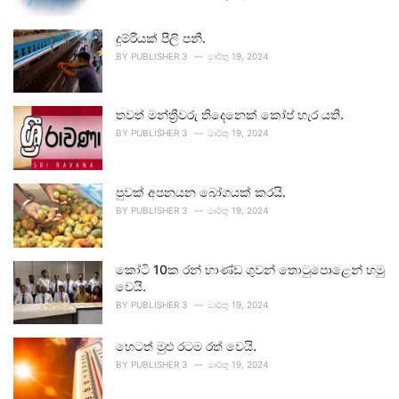
දුම්රියක් පීලි පනී.
BY
PUBLISHER 3
මාර්තු 19, 2024
තවත් මන්ත්‍රීවරු තිදෙනෙක් කෝප් හැර යති.
BY
PUBLISHER 3
මාර්තු 19, 2024
පුවක් අපනයන බෝගයක් කරයි.
BY
PUBLISHER 3
මාර්තු 19, 2024
කෝටි 10ක රන් භාණ්ඩ ගුවන් තොටුපොළෙන් හමු
වෙයි.
BY
PUBLISHER 3
මාර්තු 19, 2024
හෙටත් මුළු රටම රත් වෙයි.
BY
PUBLISHER 3
මාර්තු 19, 2024