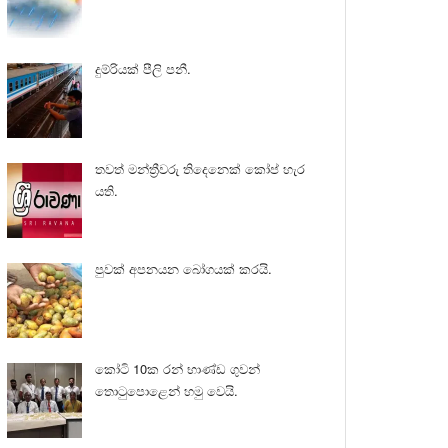
දුම්රියක් පීලි පනී.
තවත් මන්ත්‍රීවරු තිදෙනෙක් කෝප් හැර
යති.
පුවක් අපනයන බෝගයක් කරයි.
කෝටි 10ක රන් භාණ්ඩ ගුවන්
තොටුපොළෙන් හමු වෙයි.