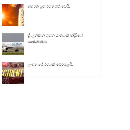
හෙටත් මුළු රටම රත් වෙයි.
ශ්‍රී ලන්කන් ගුවන් යානයක් හදිසියේ
ගොඩබස්වයි.
ලංගම බස් රථයක් පෙරළෙයි.