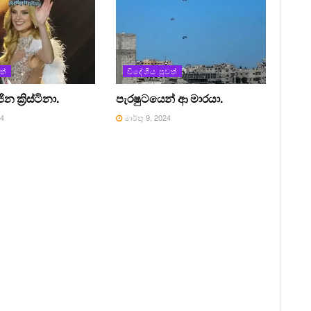
ත්
විදේශීය පුවත්
 ක්‍රිස්ටිනා.
පැරෂුටයෙන් ආ මාරයා.
24
මාර්තු 9, 2024