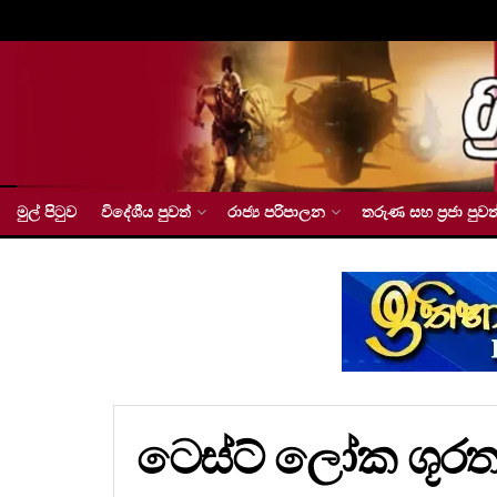
මුල් පිටුව
විදේශීය පුවත්
රාජ්‍ය පරිපාලන
තරුණ සහ ප්‍රජා පුවත
ටෙස්ට් ලෝක ශූරතා