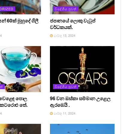
ORIZED
විදේශීය පුවත්
න් 60ක් මුහුදේ ගිලී
ජපානයේ ලොකු වැටුප්
වර්ධකයක්.
24
මාර්තු 13, 2024
ත්
විදේශීය පුවත්
ර වෙළෙඳ පොල
96 වන ඔස්කා සම්මාන උළෙල
් කටරොළු තේ.
ඇරඹෙයි .
24
මාර්තු 11, 2024