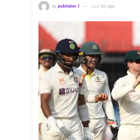
by
publisher 1
වසර 3ක් ago