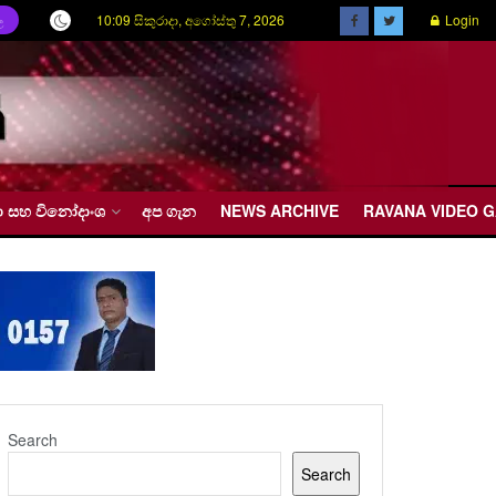
10:09 සිකුරාදා, අගෝස්තු 7, 2026
Login
ල
රීඩා සහ විනෝදාංශ
අප ගැන
NEWS ARCHIVE
RAVANA VIDEO 
Search
Search