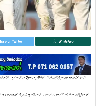
hare on Twitter
WhatsApp
 ටෙස්ට් ශූරතාවය දිනාගැනීමට ඕස්ට්‍රේලියානු කණ්ඩායම
හා තරගාවලියේ ඉන්දියාව පරාජය කරමින් ඕස්ට්‍රේලියාව