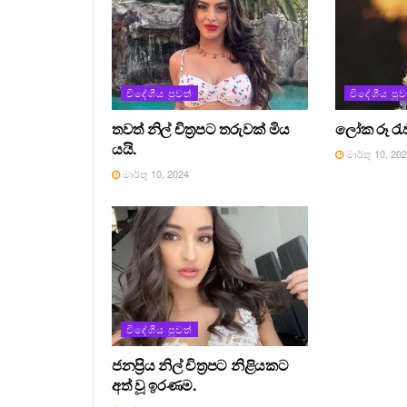
විදේශීය පුවත්
විදේශීය පුව
තවත් නිල් චිත්‍රපට තරුවක් මිය
ලෝක රූ රැජින
යයි.
මාර්තු 10, 20
මාර්තු 10, 2024
විදේශීය පුවත්
ජනප්‍රිය නිල් චිත්‍රපට නිළියකට
අත් වූ ඉරණම.