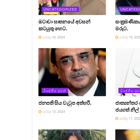
UNCATEGORIZED
UNCATEG
ඔටාවා ඝාතනයේ අවසන්
සංක්‍රමණිකය
කටයුතු හෙට.
මරුට.
මාර්තු 16, 2024
මාර්තු 15, 20
විදේශීය පුවත්
විදේශීය පුව
ජනපති සිය වැටුප අත්හරී.
ජාත්‍යන්ත
ජයගත් නිල
මාර්තු 13, 2024
මාර්තු 11, 20