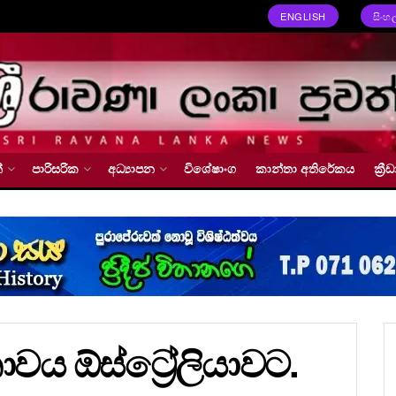
ENGLISH
සිංහ
්
පාරිසරික
අධ්‍යාපන
විශේෂාංග
කාන්තා අතිරේකය
ක්‍
වය ඕස්ට්‍රේලියාවට.