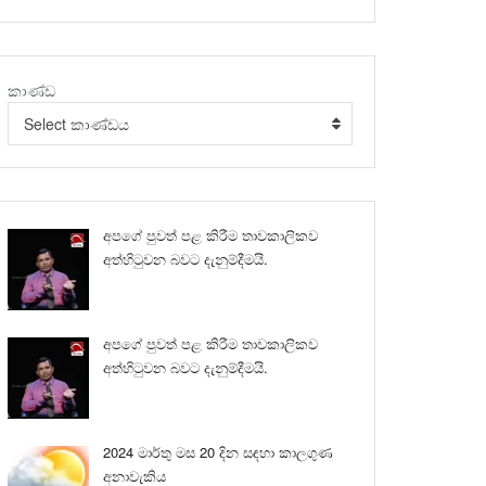
කාණ්ඩ
Select කාණ්ඩය
අපගේ පුවත් පළ කිරීම තාවකාලිකව
අත්හිටුවන බවට දැනුම්දීමයි.
අපගේ පුවත් පළ කිරීම තාවකාලිකව
අත්හිටුවන බවට දැනුම්දීමයි.
2024 මාර්තු මස 20 දින සඳහා කාලගුණ
අනාවැකිය