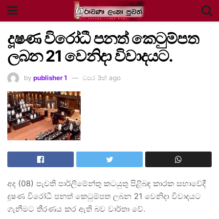
දූෂණ විරෝධී පනත් කෙටුම්පත
ලබන 21 වෙනිදා විවාදයට.
by
publisher 1
වසර 3ක් ago
අද (08) පැවති පාර්ලිමේන්තු කටයුතු පිළිබඳ කාරක සභාවේදී
දූෂණ විරෝධී පනත් කෙටුම්පත ලබන 21 වෙනිදා විවාදයට
ගැනීමට තීරණය කර ඇති බව වාර්තා වේ.