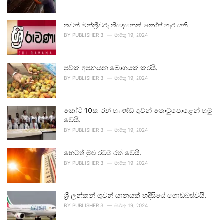
තවත් මන්ත්‍රීවරු තිදෙනෙක් කෝප් හැර යති.
BY
PUBLISHER 3
මාර්තු 19, 2024
පුවක් අපනයන බෝගයක් කරයි.
BY
PUBLISHER 3
මාර්තු 19, 2024
කෝටි 10ක රන් භාණ්ඩ ගුවන් තොටුපොළෙන් හමු
වෙයි.
BY
PUBLISHER 3
මාර්තු 19, 2024
හෙටත් මුළු රටම රත් වෙයි.
BY
PUBLISHER 3
මාර්තු 19, 2024
ශ්‍රී ලන්කන් ගුවන් යානයක් හදිසියේ ගොඩබස්වයි.
BY
PUBLISHER 3
මාර්තු 19, 2024