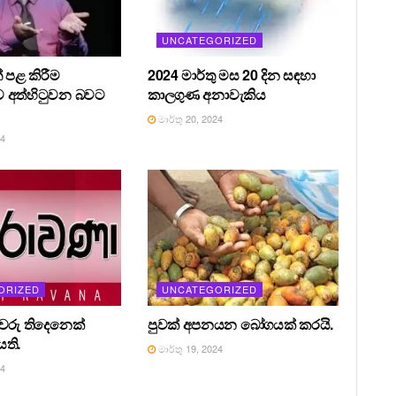
UNCATEGORIZED
 පළ කිරීම
2024 මාර්තු මස 20 දින සඳහා
 අත්හිටුවන බවට
කාලගුණ අනාවැකිය
මාර්තු 20, 2024
24
ORIZED
UNCATEGORIZED
රීවරු තිදෙනෙක්
පුවක් අපනයන බෝගයක් කරයි.
ති.
මාර්තු 19, 2024
24