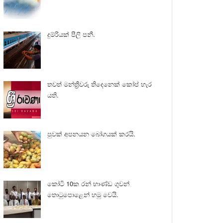
දුම්රියක් පීලි පනී.
තවත් මන්ත්‍රීවරු තිදෙනෙක් කෝප් හැර
යති.
පුවක් අපනයන බෝගයක් කරයි.
කෝටි 10ක රන් භාණ්ඩ ගුවන්
තොටුපොළෙන් හමු වෙයි.