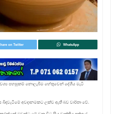
hare on Twitter
WhatsApp
 අවශ්‍ය පහසුකම් නොලැබීම හේතුවෙන් දේශීය මැටි
තය බිඳවැටීමේ අවදානමකට ලක්ව ඇති බව වාර්තා වේ.
ාශ කරන්නේ ඔවුන්ට මේ වන විට සිය වෘත්තිය අත්හැර