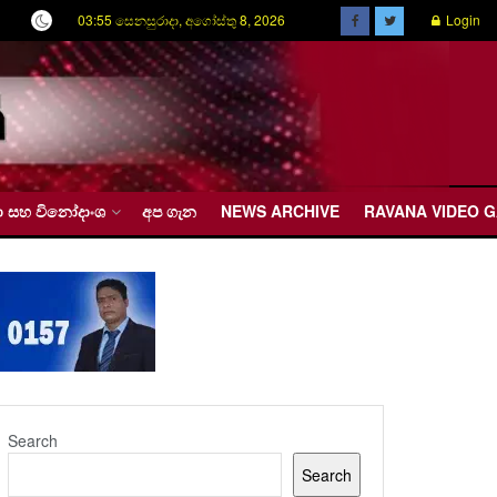
03:55 සෙනසුරාදා, අගෝස්තු 8, 2026
Login
රීඩා සහ විනෝදාංශ
අප ගැන
NEWS ARCHIVE
RAVANA VIDEO 
Search
Search