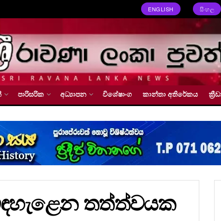
ENGLISH
සිංහල
්
පාරිසරික
අධ්‍යාපන
විශේෂාංග
කාන්තා අතිරේකය
ක්‍
බිඳහැළෙන තත්ත්වයක