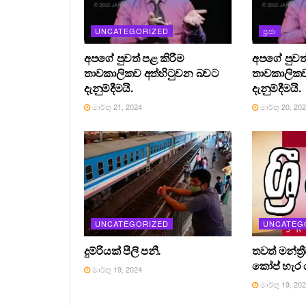
UNCATEGORIZED
ප්‍රජා
අපගේ පුවත් පළ කිරීම
අපගේ පුවත්
තාවකාලිකව අත්හිටුවන බවට
තාවකාලිකව
දැනුම්දීමයි.
දැනුම්දීමයි.
මාර්තු 21, 2024
මාර්තු 20, 20
UNCATEGORIZED
UNCATEG
දුම්රියක් පීලි පනී.
තවත් මන්ත්‍
කෝප් හැර ය
මාර්තු 19, 2024
මාර්තු 19, 20