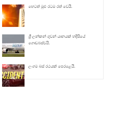
හෙටත් මුළු රටම රත් වෙයි.
ශ්‍රී ලන්කන් ගුවන් යානයක් හදිසියේ
ගොඩබස්වයි.
ලංගම බස් රථයක් පෙරළෙයි.