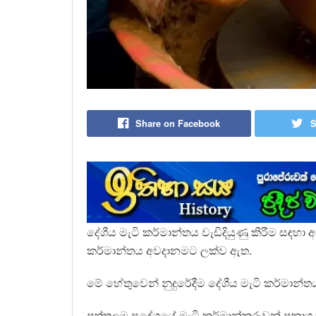
Share on Facebook
S
දේශීය මැටි කර්මාන්තය වැඩිදියුණු කිරීම සඳහා
කර්මාන්තය අවදානමට ලක්ව ඇත.
මේ හේතුවෙන් නුදුරේදීම දේශීය මැටි කර්මාන්
පුත්තලම ප්‍රදේශයේ මැටි කර්මාන්කරුවන් ප්‍රක