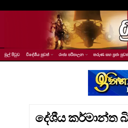
මුල් පිටුව
විදේශීය පුවත්
රාජ්‍ය පරිපාලන
තරුණ සහ ප්‍රජා පුවත
දේශීය කර්මාන්ත 