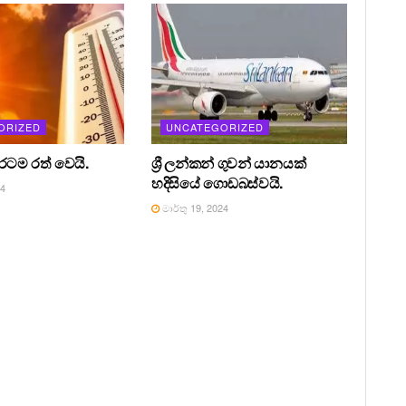
ORIZED
UNCATEGORIZED
 රටම රත් වෙයි.
ශ්‍රී ලන්කන් ගුවන් යානයක්
හදිසියේ ගොඩබස්වයි.
24
මාර්තු 19, 2024