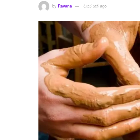
by
Ravana
වසර 5ක් ago