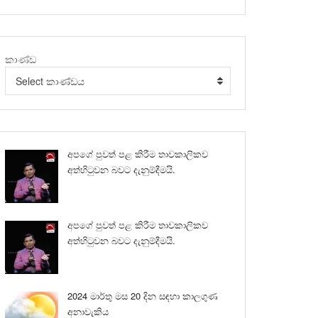
කාණ්ඩ
Select කාණ්ඩය
අපගේ පුවත් පළ කිරීම තාවකාලිකව
අත්හිටුවන බවට දැනුම්දීමයි.
අපගේ පුවත් පළ කිරීම තාවකාලිකව
අත්හිටුවන බවට දැනුම්දීමයි.
2024 මාර්තු මස 20 දින සඳහා කාලගුණ
අනාවැකිය