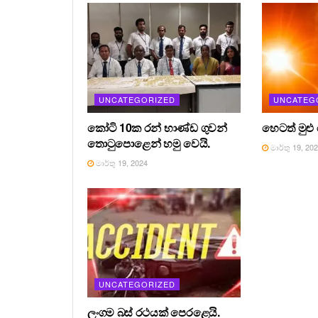
UNCATEGORIZED
UNCATEG
කෝටි 10ක රන් භාණ්ඩ ගුවන්
හෙටත් මුළු
තොටුපොළෙන් හමු වෙයි.
මාර්තු 19, 20
මාර්තු 19, 2024
UNCATEGORIZED
ලංගම බස් රථයක් පෙරළෙයි.