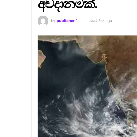
අවදානමක්.
by
publisher 1
වසර 3ක් ago