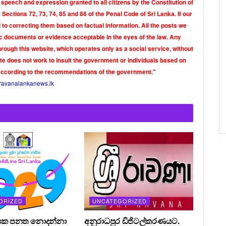
 speech and expression granted to all citizens by the Constitution of
Sections 72, 73, 74, 85 and 86 of the Penal Code of Sri Lanka. If our
o correcting them based on factual information. All the posts we
tic documents or evidence acceptable in the eyes of the law. Any
rough this website, which operates only as a social service, without
ite does not work to insult the government or individuals based on
according to the recommendations of the government."
ravanalankanews.lk
ORIZED
UNCATEGORIZED
ශක පනත නොදන්නා
අනුරාධපුර ඩිජිටල්කරණයට.