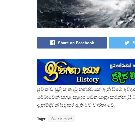
Share on Facebook
S
ප්‍රචණ්ඩ සුළි කුණාටු තත්ත්වයක් ඇති වීමේ අවද
රේඛාවෙන් පහළ කළාප වෙත යාත්‍රා කරන්නැයි බහු
දැනුම්දීමක් සිදු කර ඇති බව වාර්තා වේ.
Tags:
විශේෂ පුවත්