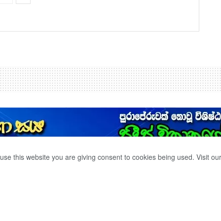
use this website you are giving consent to cookies being used. Visit ou
සමාගම සමග ගිවිසුමක.
0