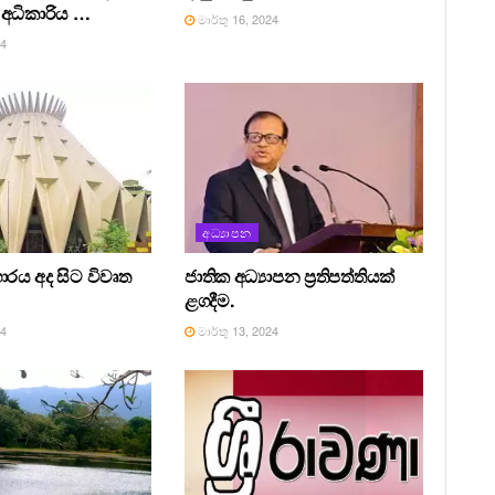
අධිකාරිය …
මාර්තු 16, 2024
24
අධ්‍යාපන
ාරය අද සිට විවෘත
ජාතික අධ්‍යාපන ප්‍රතිපත්තියක්
ළගදීම.
24
මාර්තු 13, 2024