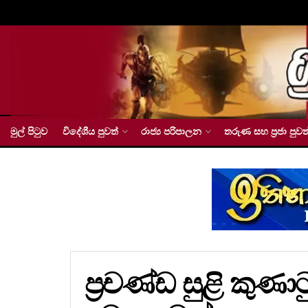
මුල් පිටුව
විදේශීය පුවත්
රාජ්‍ය පරිපාලන
තරුණ සහ ප්‍රජා පුවත
ප්‍රචණ්ඩ සුළි කුණ