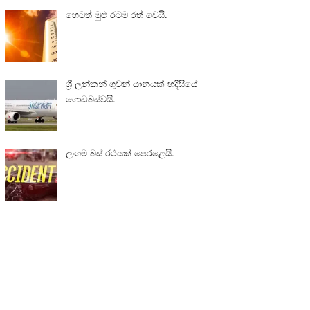
හෙටත් මුළු රටම රත් වෙයි.
ශ්‍රී ලන්කන් ගුවන් යානයක් හදිසියේ
ගොඩබස්වයි.
ලංගම බස් රථයක් පෙරළෙයි.