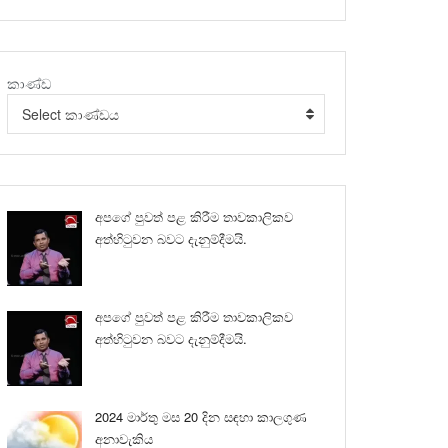
කාණ්ඩ
Select කාණ්ඩය
අපගේ පුවත් පළ කිරීම තාවකාලිකව
අත්හිටුවන බවට දැනුම්දීමයි.
අපගේ පුවත් පළ කිරීම තාවකාලිකව
අත්හිටුවන බවට දැනුම්දීමයි.
2024 මාර්තු මස 20 දින සඳහා කාලගුණ
අනාවැකිය