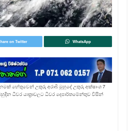
hare on Twitter
WhatsApp
ානමක් හේතුවෙන් උතුරු අරාබි මුහුදේ උතුරු අක්ෂාංශ 7
දින ධීවර යාත්‍රාවලට ධීවර දෙපාර්තමේන්තුව විසින්