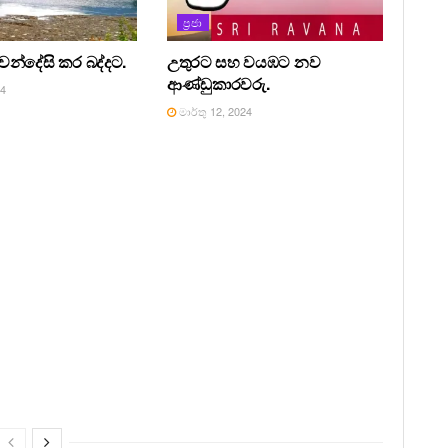
ප්‍රජා
වෙන්දේසි කර බද්දට.
උතුරට සහ වයඹට නව
ආණ්ඩුකාරවරු.
24
මාර්තු 12, 2024