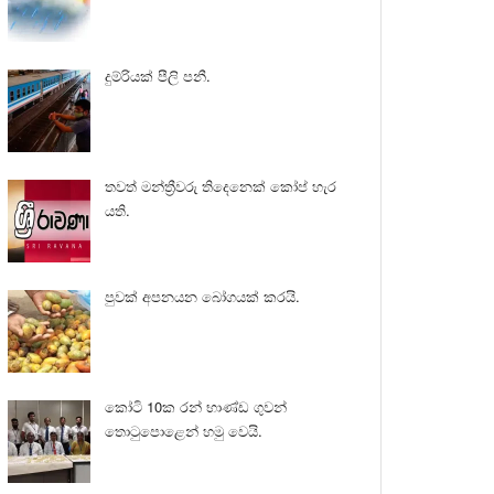
දුම්රියක් පීලි පනී.
තවත් මන්ත්‍රීවරු තිදෙනෙක් කෝප් හැර
යති.
පුවක් අපනයන බෝගයක් කරයි.
කෝටි 10ක රන් භාණ්ඩ ගුවන්
තොටුපොළෙන් හමු වෙයි.