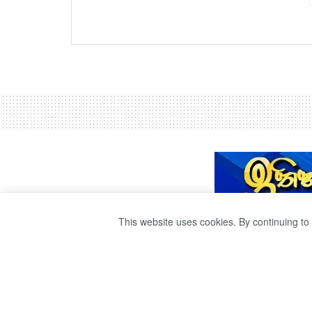
This website uses cookies. By continuing to 
ශ්‍රී ලංකාව ෂෙල් 
by
publisher 1
වසර 3ක් ago