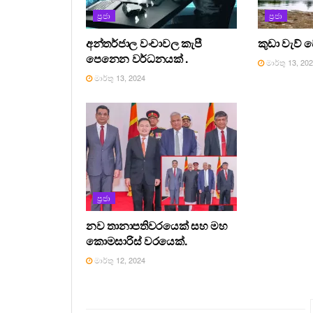
ප්‍රජා
ප්‍රජා
අන්තර්ජාල වංචාවල කැපී
කුඩා වැව් 
පෙනෙන වර්ධනයක් .
මාර්තු 13, 20
මාර්තු 13, 2024
ප්‍රජා
නව තානාපතිවරයෙක් සහ මහ
කොමසාරිස් වරයෙක්.
මාර්තු 12, 2024