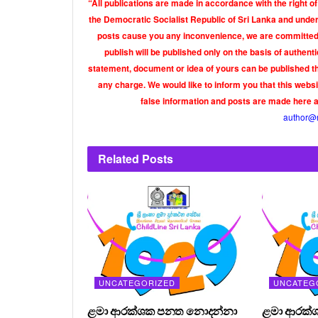
“All publications are made in accordance with the right of
the Democratic Socialist Republic of Sri Lanka and under 
posts cause you any inconvenience, we are committed t
publish will be published only on the basis of authen
statement, document or idea of yours can be published th
any charge. We would like to inform you that this webs
false information and posts are made here 
author@
Related
Posts
UNCATEGORIZED
UNCATEG
ළමා ආරක්ශක පනත නොදන්නා
ළමා ආරක්