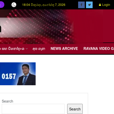
18:04 සිකුරාදා, අගෝස්තු 7, 2026
Login
ල
රීඩා සහ විනෝදාංශ
අප ගැන
NEWS ARCHIVE
RAVANA VIDEO 
Search
Search