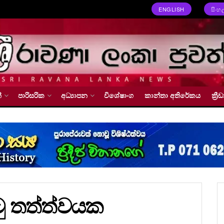
ENGLISH
සිංහ
්
පාරිසරික
අධ්‍යාපන
විශේෂාංග
කාන්තා අතිරේකය
ක්‍
ාටු තත්ත්වයක