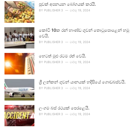
පුවක් අපනයන බෝගයක් කරයි.
BY
PUBLISHER 3
මාර්තු 19, 2024
කෝටි 10ක රන් භාණ්ඩ ගුවන් තොටුපොළෙන් හමු
වෙයි.
BY
PUBLISHER 3
මාර්තු 19, 2024
හෙටත් මුළු රටම රත් වෙයි.
BY
PUBLISHER 3
මාර්තු 19, 2024
ශ්‍රී ලන්කන් ගුවන් යානයක් හදිසියේ ගොඩබස්වයි.
BY
PUBLISHER 3
මාර්තු 19, 2024
ලංගම බස් රථයක් පෙරළෙයි.
BY
PUBLISHER 3
මාර්තු 19, 2024