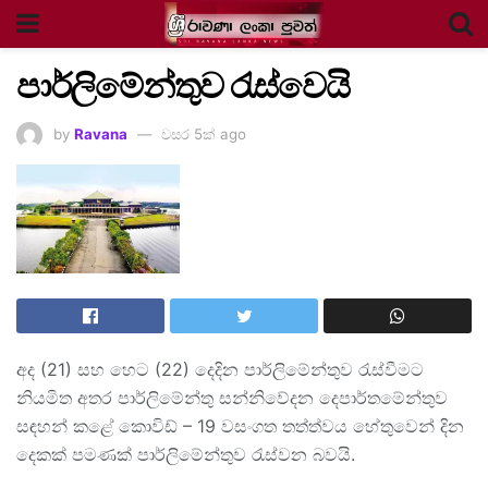
පාර්ලිමේන්තුව රැස්වෙයි
by
Ravana
වසර 5ක් ago
අද (21) සහ හෙට (22) දෙදින පාර්ලිමේන්තුව රැස්වීමට
නියමිත අතර පාර්ලිමේන්තු සන්නිවේදන දෙපාර්තමේන්තුව
සඳහන් කළේ කොවිඩ් – 19 වසංගත තත්ත්වය හේතුවෙන් දින
දෙකක් පමණක් පාර්ලිමේන්තුව රැස්වන බවයි.