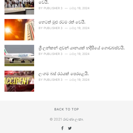
වෙයි.
BY
PUBLISHER 3
මාර්තු 19, 2024
හෙටත් මුළු රටම රත් වෙයි.
BY
PUBLISHER 3
මාර්තු 19, 2024
ශ්‍රී ලන්කන් ගුවන් යානයක් හදිසියේ ගොඩබස්වයි.
BY
PUBLISHER 3
මාර්තු 19, 2024
ලංගම බස් රථයක් පෙරළෙයි.
BY
PUBLISHER 3
මාර්තු 19, 2024
BACK TO TOP
© 2021
රාවණා ලංකා
.