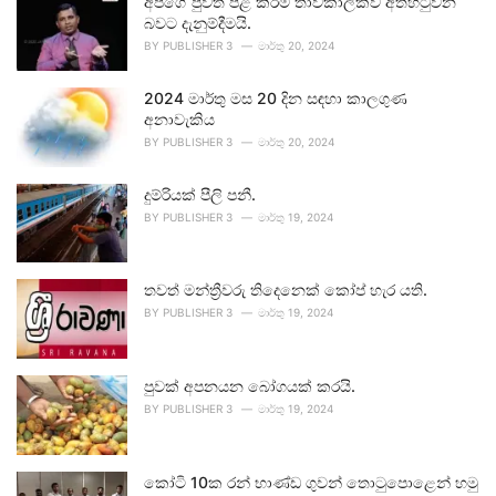
අපගේ පුවත් පළ කිරීම තාවකාලිකව අත්හිටුවන
බවට දැනුම්දීමයි.
BY
PUBLISHER 3
මාර්තු 20, 2024
2024 මාර්තු මස 20 දින සඳහා කාලගුණ
අනාවැකිය
BY
PUBLISHER 3
මාර්තු 20, 2024
දුම්රියක් පීලි පනී.
BY
PUBLISHER 3
මාර්තු 19, 2024
තවත් මන්ත්‍රීවරු තිදෙනෙක් කෝප් හැර යති.
BY
PUBLISHER 3
මාර්තු 19, 2024
පුවක් අපනයන බෝගයක් කරයි.
BY
PUBLISHER 3
මාර්තු 19, 2024
කෝටි 10ක රන් භාණ්ඩ ගුවන් තොටුපොළෙන් හමු