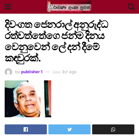
දිවංගත ජෙනරාල් අනුරුද්ධ
රත්වත්තේගෙ ජන්ම දිනය
වෙනුවෙන් ලේ දන් දීමේ
කඳවුරක්.
by
publisher 1
වසර 3ක් ago