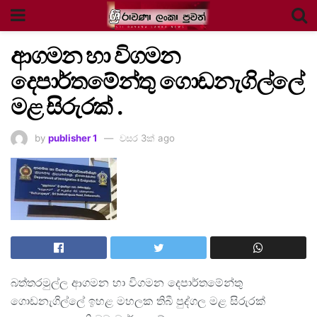
ආගමන හා විගමන
දෙපාර්තමේන්තු ගොඩනැගිල්ලේ
මළ සිරුරක් .
by
publisher 1
වසර 3ක් ago
බත්තරමුල්ල ආගමන හා විගමන දෙපාර්තමේන්තු
ගොඩනැගිල්ලේ ඉහළ මහලක තිබී පුද්ගල මළ සිරුරක්