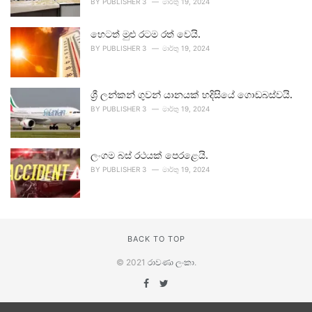
BY
PUBLISHER 3
මාර්තු 19, 2024
හෙටත් මුළු රටම රත් වෙයි.
BY
PUBLISHER 3
මාර්තු 19, 2024
ශ්‍රී ලන්කන් ගුවන් යානයක් හදිසියේ ගොඩබස්වයි.
BY
PUBLISHER 3
මාර්තු 19, 2024
ලංගම බස් රථයක් පෙරළෙයි.
BY
PUBLISHER 3
මාර්තු 19, 2024
BACK TO TOP
© 2021
රාවණා ලංකා
.