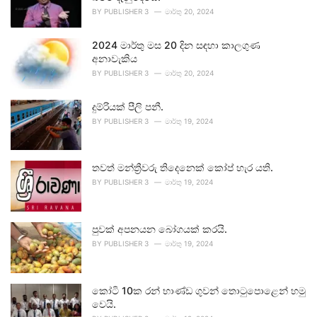
BY
PUBLISHER 3
මාර්තු 20, 2024
2024 මාර්තු මස 20 දින සඳහා කාලගුණ
අනාවැකිය
BY
PUBLISHER 3
මාර්තු 20, 2024
දුම්රියක් පීලි පනී.
BY
PUBLISHER 3
මාර්තු 19, 2024
තවත් මන්ත්‍රීවරු තිදෙනෙක් කෝප් හැර යති.
BY
PUBLISHER 3
මාර්තු 19, 2024
පුවක් අපනයන බෝගයක් කරයි.
BY
PUBLISHER 3
මාර්තු 19, 2024
කෝටි 10ක රන් භාණ්ඩ ගුවන් තොටුපොළෙන් හමු
වෙයි.