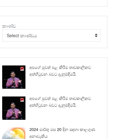
කාණ්ඩ
Select කාණ්ඩය
අපගේ පුවත් පළ කිරීම තාවකාලිකව
අත්හිටුවන බවට දැනුම්දීමයි.
අපගේ පුවත් පළ කිරීම තාවකාලිකව
අත්හිටුවන බවට දැනුම්දීමයි.
2024 මාර්තු මස 20 දින සඳහා කාලගුණ
අනාවැකිය