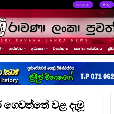
ENGLISH
සිංහල
්
පාරිසරික
අධ්‍යාපන
විශේෂාංග
කාන්තා අතිරේකය
ක්‍
ර ගෙවත්තේ වළ දැමූ