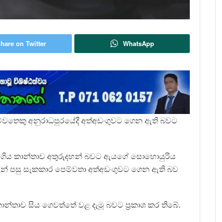
hare on Twitter
WhatsApp
ම්වතෙකු අනුරාධපුරයේදී අත්අඩංගුවට ගෙන ඇති බවට
 මියගිය කාන්තාව අතුරුදහන් බවට ඇයගේ සොහොයුරිය
ලින් පසු සැකකාර පෙම්වතා අත්අඩංගුවට ගෙන ඇති බව
ම කාන්තාව සිය ගෙවත්තේ වළ දැමූ බවට ප්‍රකාශ කර තිබේ.