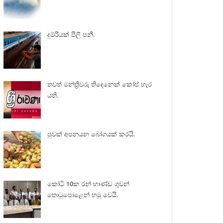
දුම්රියක් පීලි පනී.
තවත් මන්ත්‍රීවරු තිදෙනෙක් කෝප් හැර
යති.
පුවක් අපනයන බෝගයක් කරයි.
කෝටි 10ක රන් භාණ්ඩ ගුවන්
තොටුපොළෙන් හමු වෙයි.