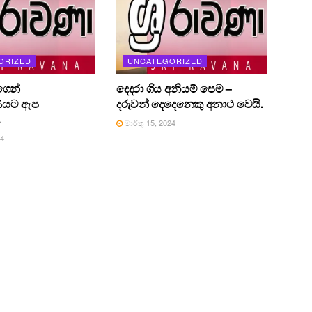
ORIZED
UNCATEGORIZED
ෙන්
දෙදරා ගිය අනියම් පෙම –
ණයට ඇප
දරුවන් දෙදෙනෙකු අනාථ වෙයි.
.
මාර්තු 15, 2024
24