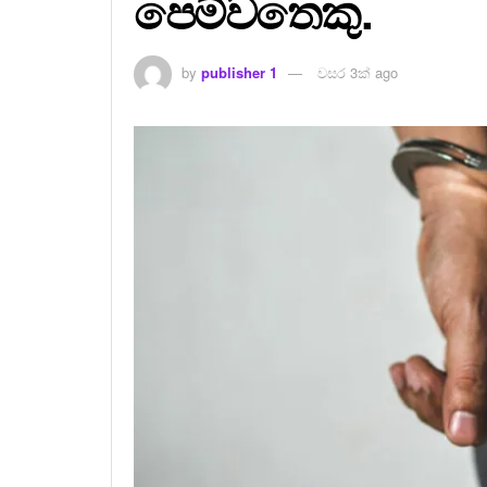
පෙම්වතෙකු.
by
publisher 1
වසර 3ක් ago