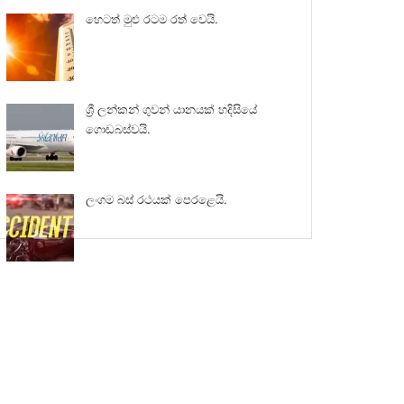
හෙටත් මුළු රටම රත් වෙයි.
ශ්‍රී ලන්කන් ගුවන් යානයක් හදිසියේ
ගොඩබස්වයි.
ලංගම බස් රථයක් පෙරළෙයි.