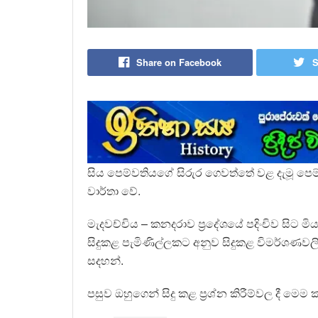
Share on Facebook
S
සිය පෙම්වතියගේ සිරුර ගෙවත්තේ වළ දැමූ පෙ
වාර්තා වේ.
මැදවච්චිය – කනදරාව ප්‍රදේශයේ පදිංචිව සිට
සිදුකළ පැමිණිල්ලකට අනුව සිදුකළ විමර්ශණව
සදහන්.
පසුව ඔහුගෙන් සිදු කළ ප්‍රශ්න කිරීම්වල දී මෙ