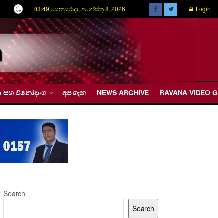
03:49 සෙනසුරාදා, අගෝස්තු 8, 2026
Login
රීඩා සහ විනෝදාංශ
අප ගැන
NEWS ARCHIVE
RAVANA VIDEO 
Search
Search