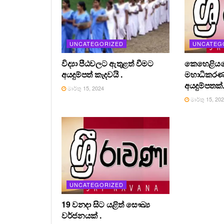
UNCATEGORIZED
UNCATEG
විද්‍යා පීඨවලට ඇතුළත් වීමට
කෙහෙළියග
අයදුම්පත් කැදවයි .
මහාධිකර
අයදුම්පතක්
මාර්තු 15, 2024
මාර්තු 15, 20
UNCATEGORIZED
19 වනදා සිට යළිත් සෞඛ්‍ය
වර්ජනයක් .