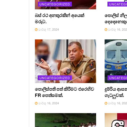
UNCATEGORIZED
UNCATEG
බස් රථ අනතුරකින් අයෙක්
පොලිස් නිල
මරුට.
දෙදෙනෙකුග
මාර්තු 17, 2024
මාර්තු 16, 20
UNCATEGORIZED
UNCATEG
පොලිස්පති පත් කිරීමට එරෙහිව
දුම්රිය ආස
FR පෙත්සමක්.
ගැටලුවක්.
මාර්තු 16, 2024
මාර්තු 16, 20