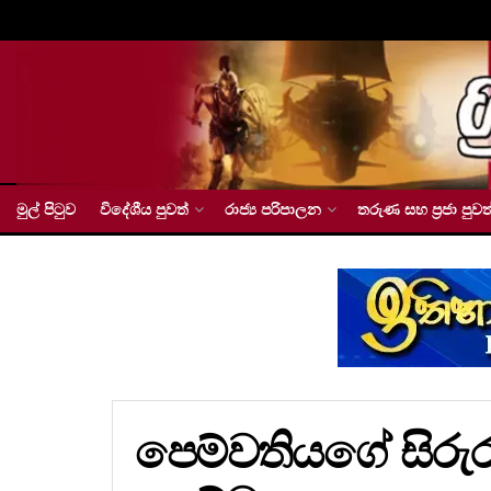
මුල් පිටුව
විදේශීය පුවත්
රාජ්‍ය පරිපාලන
තරුණ සහ ප්‍රජා පුවත
පෙම්වතියගේ සිරු