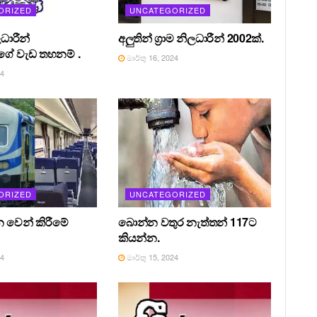
ORIZED
UNCATEGORIZED
ධාරීන්
අලුතින් ග්‍රාම නිලධාරීන් 2002ක්.
ේ වැඩ තහනම් .
මාර්තු 16, 2024
24
ORIZED
UNCATEGORIZED
න වෙන් කිරීමේ
බොන්න වතුර නැත්තන් 117ට
කියන්න.
24
මාර්තු 15, 2024