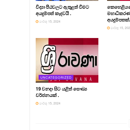
විද්‍යා පීඨවලට ඇතුළත් වීමට
කෙහෙළියග
අයදුම්පත් කැදවයි .
මහාධිකර
අයදුම්පතක්
මාර්තු 15, 2024
මාර්තු 15, 20
UNCATEGORIZED
19 වනදා සිට යළිත් සෞඛ්‍ය
වර්ජනයක් .
මාර්තු 15, 2024