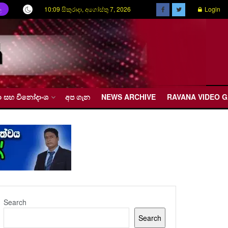
10:09 සිකුරාදා, අගෝස්තු 7, 2026
Login
ල
රීඩා සහ විනෝදාංශ
අප ගැන
NEWS ARCHIVE
RAVANA VIDEO 
Search
Search