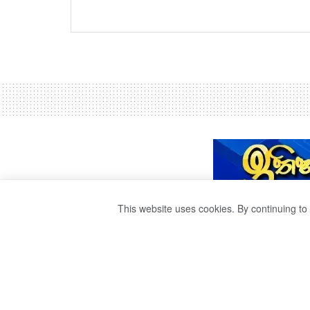
This website uses cookies. By continuing to 
වෛද්‍ය සිසුන් 600ක
by
publisher 1
වසර 3ක් ago