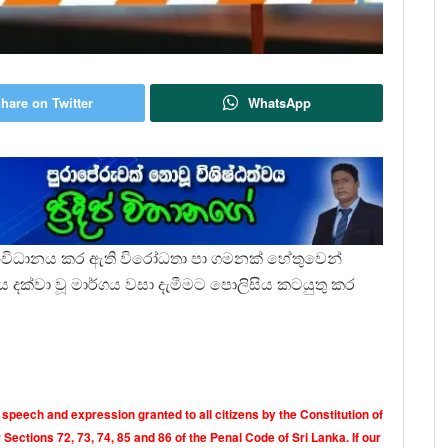
hare on Twitter
WhatsApp
න් සංවිධානය කර ඇති විරෝධතා පා ගමනක් හේතුවෙන්
ලය දක්වා වූ මාර්ගය වසා දැමීමට පොලිසිය කටයුතු කර
 speech and expression granted to all citizens by the Constitution of
Sections 72, 73, 74, 85 and 86 of the Penal Code of Sri Lanka. If our