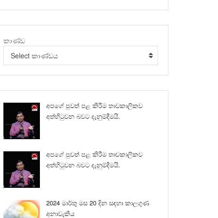
කාණ්ඩ
Select කාණ්ඩය
අපගේ පුවත් පළ කිරීම තාවකාලිකව
අත්හිටුවන බවට දැනුම්දීමයි.
අපගේ පුවත් පළ කිරීම තාවකාලිකව
අත්හිටුවන බවට දැනුම්දීමයි.
2024 මාර්තු මස 20 දින සඳහා කාලගුණ
අනාවැකිය