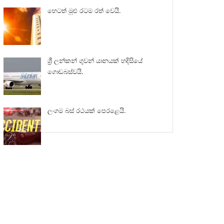
හෙටත් මුළු රටම රත් වෙයි.
ශ්‍රී ලන්කන් ගුවන් යානයක් හදිසියේ
ගොඩබස්වයි.
ලංගම බස් රථයක් පෙරළෙයි.