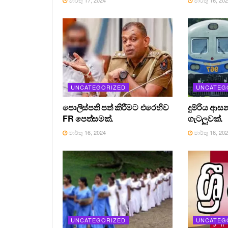
UNCATEGORIZED
UNCATEG
පොලිස්පති පත් කිරීමට එරෙහිව
දුම්රිය ආස
FR පෙත්සමක්.
ගැටලුවක්.
මාර්තු 16, 2024
මාර්තු 16, 20
UNCATEGORIZED
UNCATEG