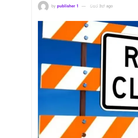
by
publisher 1
වසර 3ක් ago