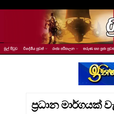
මුල් පිටුව
විදේශීය පුවත්
රාජ්‍ය පරිපාලන
තරුණ සහ ප්‍රජා පුවත
ප්‍රධාන මාර්ගයක් ව