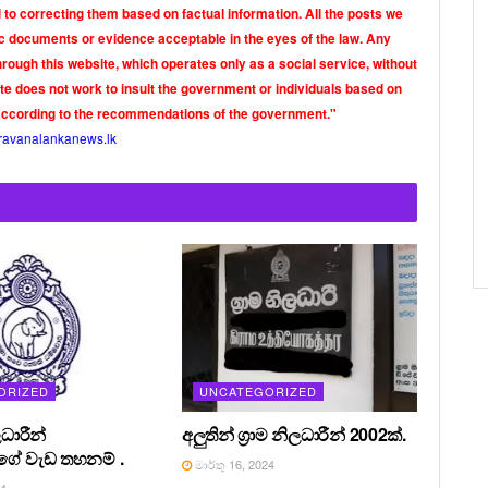
o correcting them based on factual information. All the posts we
tic documents or evidence acceptable in the eyes of the law. Any
rough this website, which operates only as a social service, without
ite does not work to insult the government or individuals based on
according to the recommendations of the government."
ravanalankanews.lk
ORIZED
UNCATEGORIZED
ධාරීන්
අලුතින් ග්‍රාම නිලධාරීන් 2002ක්.
ේ වැඩ තහනම් .
මාර්තු 16, 2024
24