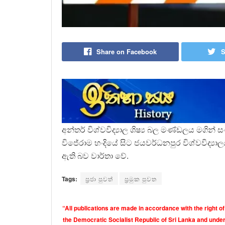
Share on Facebook
S
අන්තර් විශ්වවිද්‍යාල ශිෂ්‍ය බල මණ්ඩලය මගි
විජේරාම හංදියේ සිට ජයවර්ධනපුර විශ්වවිද්‍යා
ඇති බව වාර්තා වේ.
Tags:
ප්‍රජා පුවත්
ප්‍රමුක පුවත
“All publications are made in accordance with the right of
the Democratic Socialist Republic of Sri Lanka and under 