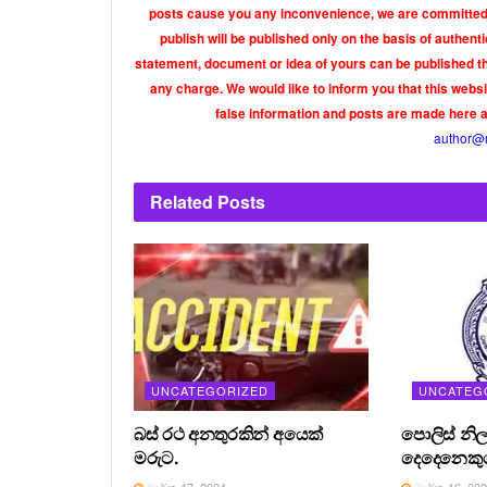
posts cause you any inconvenience, we are committed t
publish will be published only on the basis of authen
statement, document or idea of yours can be published th
any charge. We would like to inform you that this webs
false information and posts are made here 
author@
Related
Posts
UNCATEGORIZED
UNCATEG
බස් රථ අනතුරකින් අයෙක්
පොලිස් නිල
මරුට.
දෙදෙනෙකුග
මාර්තු 17, 2024
මාර්තු 16, 20