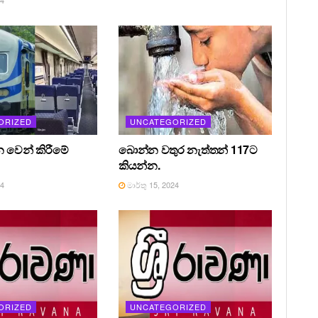
ORIZED
UNCATEGORIZED
න වෙන් කිරීමේ
බොන්න වතුර නැත්තන් 117ට
කියන්න.
24
මාර්තු 15, 2024
ORIZED
UNCATEGORIZED