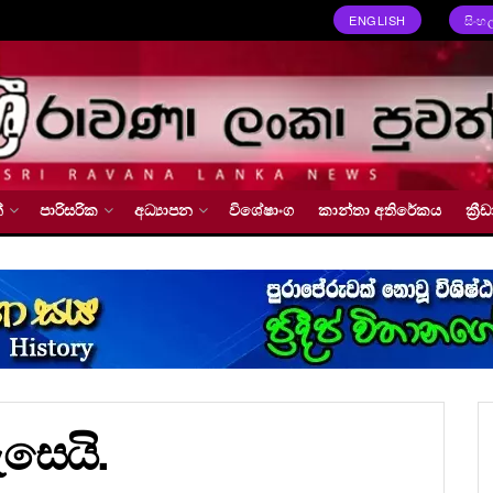
ENGLISH
සිංහ
්
පාරිසරික
අධ්‍යාපන
විශේෂාංග
කාන්තා අතිරේකය
ක්‍
ැසෙයි.