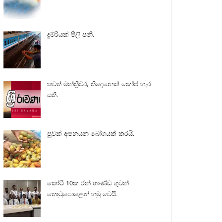
දුම්රියක් පීලි පනී.
තවත් මන්ත්‍රීවරු තිදෙනෙක් කෝප් හැර
යති.
පුවක් අපනයන බෝගයක් කරයි.
කෝටි 10ක රන් භාණ්ඩ ගුවන්
තොටුපොළෙන් හමු වෙයි.