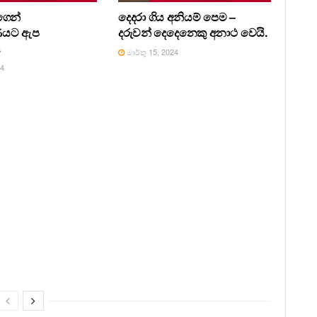
ෙන්
දෙදරා ගිය අනියම් පෙම –
ණයට ඇප
දරුවන් දෙදෙනෙකු අනාථ වෙයි.
.
මාර්තු 15, 2024
24