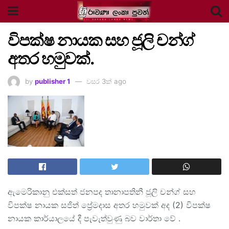
විපක්ෂ නායක සහ ජූලි චන්ග්
අතර හමුවක්.
by
publisher 1
වසර 3ක් ago
ඇමෙරිකානු එක්සත් ජනපද තානාපතිනී ජූලි චන්ග් සහ
විපක්ෂ නායක සජිත් ප්‍රේමදාස අතර හමුවක් අද (2) විපක්ෂ
නායක කාර්යාලයේ දී පැවැත්වුණු බව වාර්තා වේ .