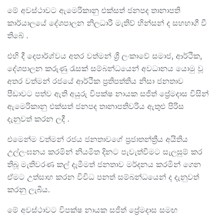
මේ අවස්ථාවට ඇමෙරිකානු එක්සත් ජනපද තානාපති
කාර්යාලයේ දේශපාලන නිලධාරී මැතිව් හින්සන් ද සහභාගී වී
තිබේ .
එහි දී දෙපාර්ශ්වය අතර වත්මන් ශ්‍රී ලංකාවේ සමාජ, ආර්ථික,
දේශපාලන කරුණු රැසක් සම්බන්ධයෙන් අවධානය යොමු වූ
අතර වත්මන් රජයේ ආර්ථික ප්‍රතිපත්තිය නිසා ජනතාව
පීඩාවට පත්ව ඇති අයුරු විපක්ෂ නායක සජිත් ප්‍රේමදාස විසින්
ඇමෙරිකානු එක්සත් ජනපද තානාපතිවරිය ඇතුළු පිරිස
දැනුවත් කරන ලදී .
එමෙන්ම වත්මන් රජය ජනතාවගේ ප්‍රජාතන්ත්‍රීය අයිතිය
උල්ලංඝනය කරමින් නියමිත දිනට පැවැත්වීමට සැලසුම් කර
තිබූ මැතිවරණ කල් දැමීමත් ජනතාව මර්දනය කරමින් ගෙන
ඒමට උත්සාහ කරන විවිධ පනත් සම්බන්ධයෙන් ද දැනුවත්
කරනු ලැබීය.
මේ අවස්ථාවට විපක්ෂ නායක සජිත් ප්‍රේමදාස සමඟ