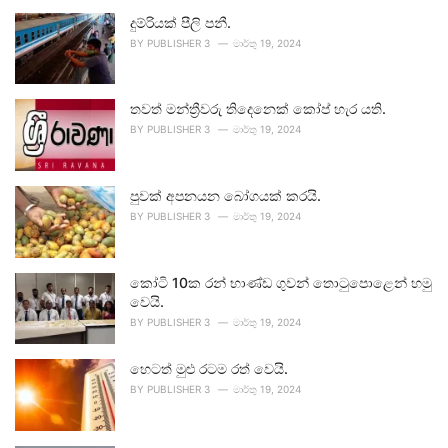
දුම්රියක් පීලි පනී.
BY
PUBLISHER 3
මාර්තු 19, 2024
තවත් මන්ත්‍රීවරු තිදෙනෙක් කෝප් හැර යති.
BY
PUBLISHER 3
මාර්තු 19, 2024
පුවක් අපනයන බෝගයක් කරයි.
BY
PUBLISHER 3
මාර්තු 19, 2024
කෝටි 10ක රන් භාණ්ඩ ගුවන් තොටුපොළෙන් හමු
වෙයි.
BY
PUBLISHER 3
මාර්තු 19, 2024
හෙටත් මුළු රටම රත් වෙයි.
BY
PUBLISHER 3
මාර්තු 19, 2024