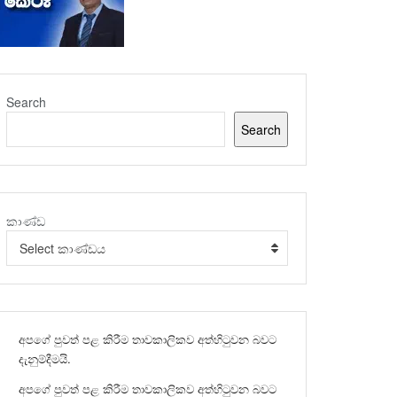
Search
Search
කාණ්ඩ
Select කාණ්ඩය
අපගේ පුවත් පළ කිරීම තාවකාලිකව අත්හිටුවන බවට
දැනුම්දීමයි.
අපගේ පුවත් පළ කිරීම තාවකාලිකව අත්හිටුවන බවට