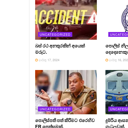
UNCATEGORIZED
UNCATEG
බස් රථ අනතුරකින් අයෙක්
පොලිස් නිල
මරුට.
දෙදෙනෙකුග
මාර්තු 17, 2024
මාර්තු 16, 20
UNCATEGORIZED
UNCATEG
පොලිස්පති පත් කිරීමට එරෙහිව
දුම්රිය ආස
FR පෙත්සමක්.
ගැටලුවක්.