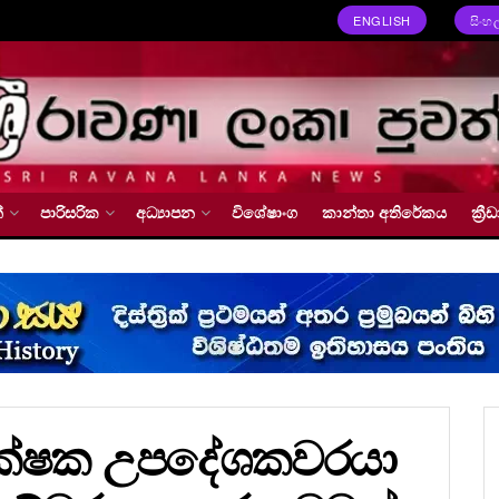
ENGLISH
සිංහ
්
පාරිසරික
අධ්‍යාපන
විශේෂාංග
කාන්තා අතිරේකය
ක්‍
ආරක්ෂක උපදේශකවරයා