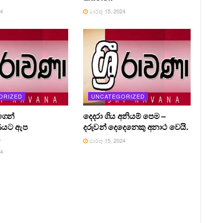
24
මාර්තු 15, 2024
ORIZED
UNCATEGORIZED
ෙන්
දෙදරා ගිය අනියම් පෙම –
ණයට ඇප
දරුවන් දෙදෙනෙකු අනාථ වෙයි.
.
මාර්තු 15, 2024
24