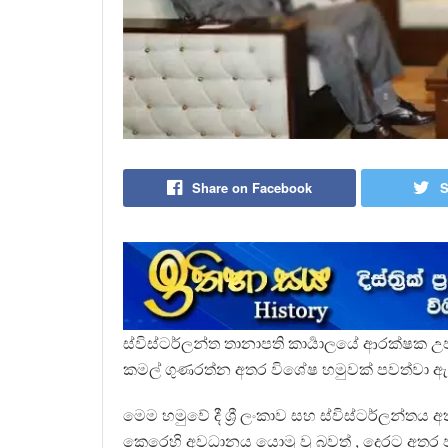
Share on Facebook
S
ස්විස්ටර්ලන්ත තානාපති කාර්‍යාලයේ ආරක්
කමල් ගුණරත්න අතර විශේෂ හමුවක් පවත්වා ඇත
මෙම හමුවේ දී ශ්‍රී ලංකාව සහ ස්විස්ටර්ලන්තය 
කෙරෙහි අවධානය යොමු වූ බවත් , දෙරට අතර