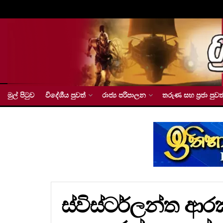
මුල් පිටුව
විදේශීය පුවත්
රාජ්‍ය පරිපාලන
තරුණ සහ ප්‍රජා පුවත
ස්විස්ටර්ලන්ත 