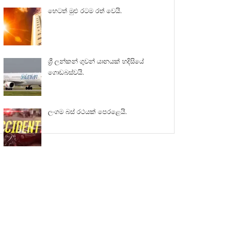
හෙටත් මුළු රටම රත් වෙයි.
ශ්‍රී ලන්කන් ගුවන් යානයක් හදිසියේ
ගොඩබස්වයි.
ලංගම බස් රථයක් පෙරළෙයි.