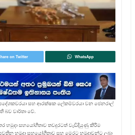
hare on Twitter
WhatsApp
ෂක උපදේශකවරයා සහ ආරක්ෂක ලේකම්වරයා වන ජෙනරාල්
ි බව වාර්තා වේ.
අතර හමුදා සහයෝගීතාව තවදුරටත් වැඩිදියුණු කිරීම
 පවතින හමුදා සහයෝගීතාව සහ මෙරට හමුදාවන්ට ලබා