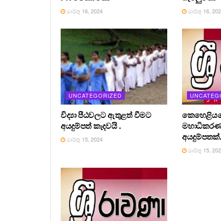
මාර්තු 16, 2024
මාර්තු 16, 20
UNCATEGORIZED
UNCATEG
විද්‍යා පීඨවලට ඇතුළත් වීමට
කෙහෙළියග
අයදුම්පත් කැදවයි .
මහාධිකර
අයදුම්පතක්
මාර්තු 15, 2024
මාර්තු 15, 20