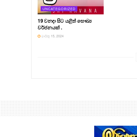
UNCATEGORIZED
19 වනදා සිට යළිත් සෞඛ්‍ය
වර්ජනයක් .
මාර්තු 15, 2024