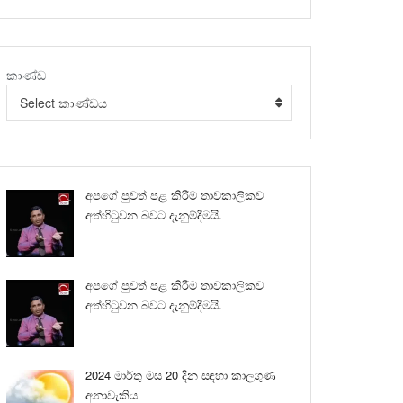
කාණ්ඩ
Select කාණ්ඩය
අපගේ පුවත් පළ කිරීම තාවකාලිකව
අත්හිටුවන බවට දැනුම්දීමයි.
අපගේ පුවත් පළ කිරීම තාවකාලිකව
අත්හිටුවන බවට දැනුම්දීමයි.
2024 මාර්තු මස 20 දින සඳහා කාලගුණ
අනාවැකිය