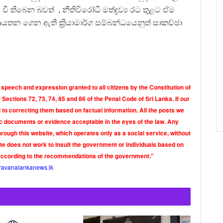
ී තිබෙන බවත් , නීතිවිරෝධී මත්ද්‍රව්‍ය රට තුළට ඒම
ආයතන ගෙන ඇති ක්‍රියාමාර්ග සම්බන්ධයෙනුත් සාකච්ඡා
 speech and expression granted to all citizens by the Constitution of
Sections 72, 73, 74, 85 and 86 of the Penal Code of Sri Lanka. If our
o correcting them based on factual information. All the posts we
tic documents or evidence acceptable in the eyes of the law. Any
rough this website, which operates only as a social service, without
ite does not work to insult the government or individuals based on
according to the recommendations of the government."
ravanalankanews.lk