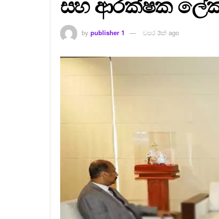
සහ ආරක්ෂක ලේකම
by
publisher 1
වසර 3ක් ago