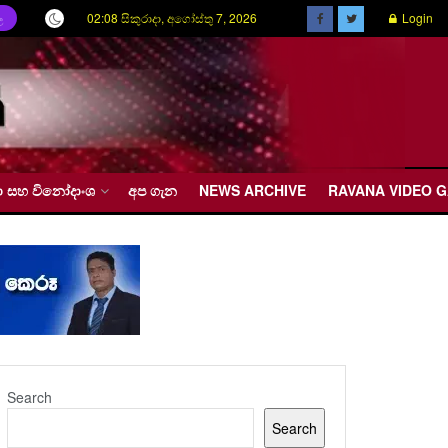
02:08 සිකුරාදා, අගෝස්තු 7, 2026
Login
ල
රීඩා සහ විනෝදාංශ
අප ගැන
NEWS ARCHIVE
RAVANA VIDEO 
Search
Search