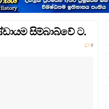
 කණ්ඩායම සිම්බාබ්වේ ට.
0