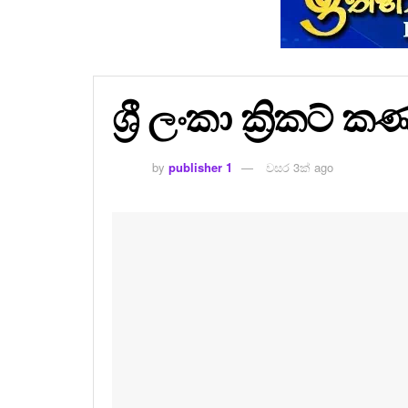
ශ්‍රී ලංකා ක්‍රිකට්
by
publisher 1
වසර 3ක් ago