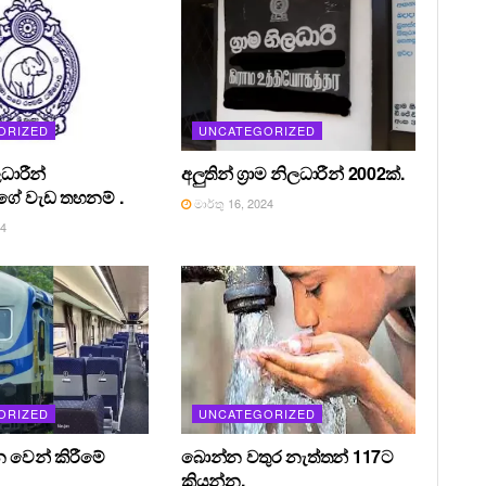
ORIZED
UNCATEGORIZED
ධාරීන්
අලුතින් ග්‍රාම නිලධාරීන් 2002ක්.
ේ වැඩ තහනම් .
මාර්තු 16, 2024
24
ORIZED
UNCATEGORIZED
න වෙන් කිරීමේ
බොන්න වතුර නැත්තන් 117ට
කියන්න.