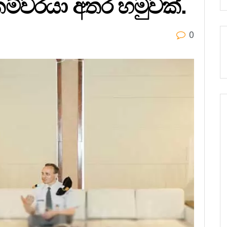
්වරයා අතර හමුවක්.
0