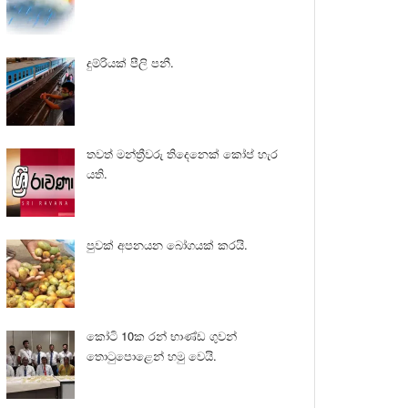
දුම්රියක් පීලි පනී.
තවත් මන්ත්‍රීවරු තිදෙනෙක් කෝප් හැර
යති.
පුවක් අපනයන බෝගයක් කරයි.
කෝටි 10ක රන් භාණ්ඩ ගුවන්
තොටුපොළෙන් හමු වෙයි.