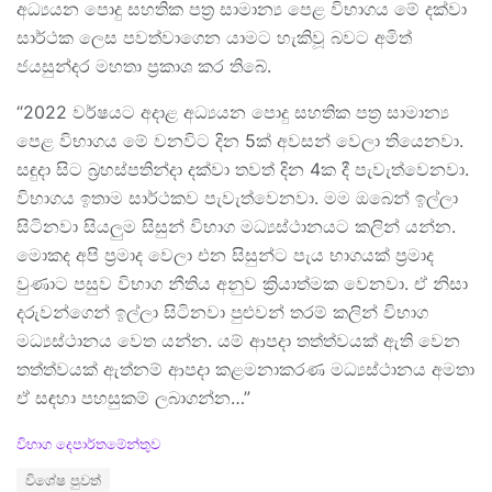
අධ්‍යයන පොදු සහතික පත්‍ර සාමාන්‍ය පෙළ විභාගය මේ දක්වා
සාර්ථක ලෙස පවත්වාගෙන යාමට හැකිවූ බවට අමිත්
ජයසුන්දර මහතා ප්‍රකාශ කර තිබේ.
“2022 වර්ෂයට අදාළ අධ්‍යයන පොදු සහතික පත්‍ර සාමාන්‍ය
පෙළ විභාගය මේ වනවිට දින 5ක් අවසන් වෙලා තියෙනවා.
සඳුදා සිට බ්‍රහස්පතින්දා දක්වා තවත් දින 4ක දී පැවැත්වෙනවා.
විභාගය ඉතාම සාර්ථකව පැවැත්වෙනවා. මම ඔබෙන් ඉල්ලා
සිටිනවා සියලුම සිසුන් විභාග මධ්‍යස්ථානයට කලින් යන්න.
මොකද අපි ප්‍රමාද වෙලා එන සිසුන්ට පැය භාගයක් ප්‍රමාද
වුණාට පසුව විභාග නීතිය අනුව ක්‍රියාත්මක වෙනවා. ඒ නිසා
දරුවන්ගෙන් ඉල්ලා සිටිනවා පුළුවන් තරම් කලින් විභාග
මධ්‍යස්ථානය වෙත යන්න. යම් ආපදා තත්ත්වයක් ඇති වෙන
තත්ත්වයක් ඇත්නම් ආපදා කළමනාකරණ මධ්‍යස්ථානය අමතා
ඒ සඳහා පහසුකම් ලබාගන්න…”
C
විභාග දෙපාර්තමේන්තුව
a
T
විශේෂ පුවත්
t