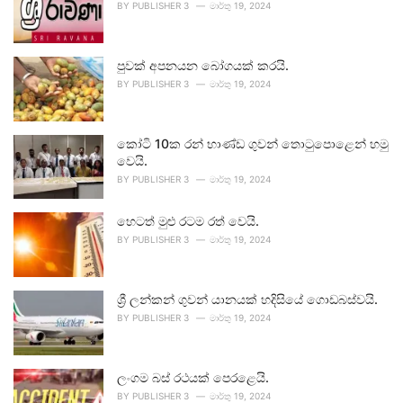
BY
PUBLISHER 3
මාර්තු 19, 2024
පුවක් අපනයන බෝගයක් කරයි.
BY
PUBLISHER 3
මාර්තු 19, 2024
කෝටි 10ක රන් භාණ්ඩ ගුවන් තොටුපොළෙන් හමු
වෙයි.
BY
PUBLISHER 3
මාර්තු 19, 2024
හෙටත් මුළු රටම රත් වෙයි.
BY
PUBLISHER 3
මාර්තු 19, 2024
ශ්‍රී ලන්කන් ගුවන් යානයක් හදිසියේ ගොඩබස්වයි.
BY
PUBLISHER 3
මාර්තු 19, 2024
ලංගම බස් රථයක් පෙරළෙයි.
BY
PUBLISHER 3
මාර්තු 19, 2024