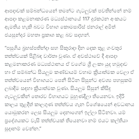
ආපදාවක් සම්බන්ධයෙන් තමන්ට ගැටලුවක් පවතින්නේ නම්
ආපදා කළමනාකරණ මධ්‍යස්ථානයේ 117 දුරකථන අංකයට
ඇමතිය හැකි බවට විභාග කොමසාරිස් ජනරාල් අමිත්
ජයසුන්දර මහතා ප්‍රකාශ කළ බව සදහන්.
“පසුගිය බ්‍රහස්පතින්දා සහ සිකුරාදා දින දෙක තුළ ගංවතුර
තත්ත්වයක් පිළිබඳ වාර්තා වුණා. ඒ අවස්ථාවේ දී ආපදා
කළමනාකරණ මධ්‍යස්ථානය ඒ වගේම ශ්‍රී ලංකා යුද හමුදාව
හා ඒ සම්බන්ධ සියලුම කණ්ඩායම් වහාම ක්‍රියාත්මක වෙලා ඒ
තත්ත්වයෙන් විභාගයට පෙනී සිටින සිසුන්ට අවශ්‍ය පහසුකම්
ලබාදීම සඳහා ක්‍රියාත්මක වුණා. සියලුම සිසුන් කිසිදු
ගැටලුවකින් තොරව විභාගයට මුහුණදීලා තියෙනවා. ඉදිරි
කාලය තුළදීත් කාලගුණ තත්ත්වය ගැන විශේෂයෙන් අවධානය
යොමුකරන ලෙස සියලුම දෙනාගෙන් ඉල්ලා සිටිනවා. යම්
ප්‍රදේශයකට වැසි තත්ත්වයක් තියෙනවා නම් එයට කල්තියා
සුදානම් වෙන්න.”