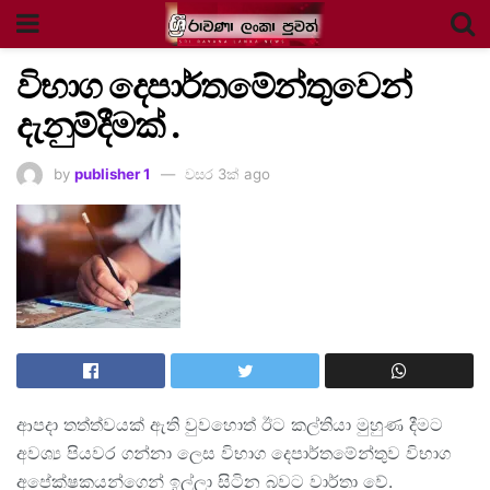
විභාග දෙපාර්තමේන්තුවෙන්
දැනුම්දීමක් .
by
publisher 1
වසර 3ක් ago
ආපදා තත්ත්වයක් ඇති වුවහොත් ඊට කල්තියා මුහුණ දීමට
අවශ්‍ය පියවර ගන්නා ලෙස විභාග දෙපාර්තමේන්තුව විභාග
අපේක්ෂකයන්ගෙන් ඉල්ලා සිටින බවට වාර්තා වේ.