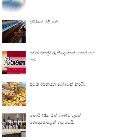
දුම්රියක් පීලි පනී.
තවත් මන්ත්‍රීවරු තිදෙනෙක් කෝප් හැර
යති.
පුවක් අපනයන බෝගයක් කරයි.
කෝටි 10ක රන් භාණ්ඩ ගුවන්
තොටුපොළෙන් හමු වෙයි.