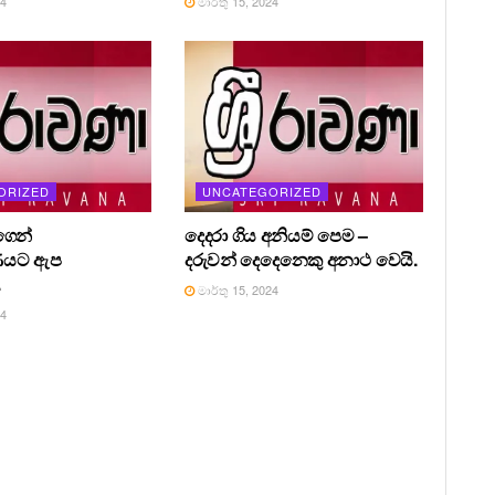
24
මාර්තු 15, 2024
ORIZED
UNCATEGORIZED
ෙන්
දෙදරා ගිය අනියම් පෙම –
ණයට ඇප
දරුවන් දෙදෙනෙකු අනාථ වෙයි.
.
මාර්තු 15, 2024
24