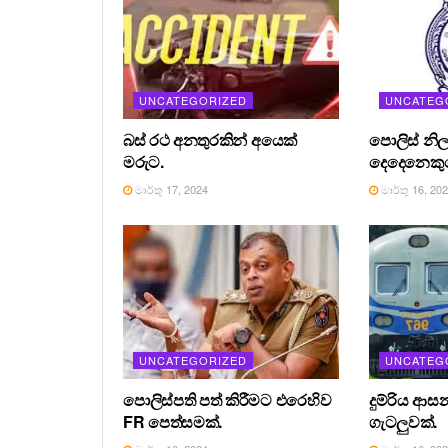
UNCATEGORIZED
UNCATEG
බස් රථ අනතුරකින් අයෙක්
පොලිස් නිල
මරුට.
දෙදෙනෙකුග
මාර්තු 17, 2024
මාර්තු 16, 20
UNCATEGORIZED
UNCATEG
පොලිස්පති පත් කිරීමට එරෙහිව
දුම්රිය ආස
FR පෙත්සමක්.
ගැටලුවක්.