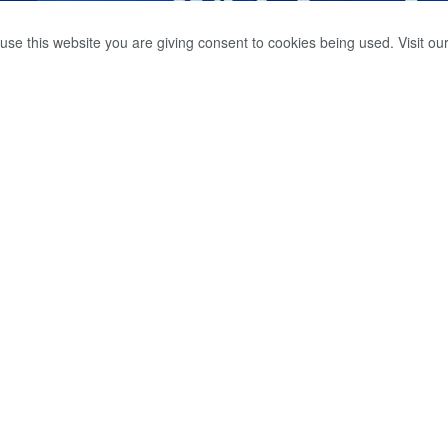
use this website you are giving consent to cookies being used. Visit ou
‍රියා වැළැක්වීමේ පනත
0