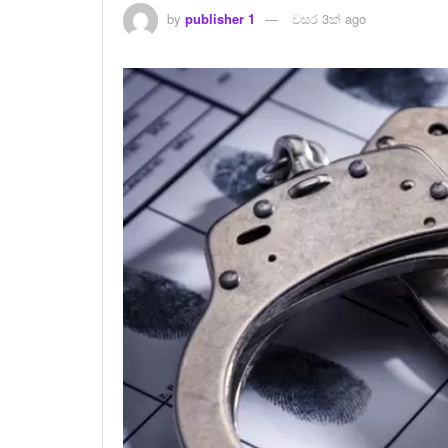
by
publisher 1
වසර 3ක් ago