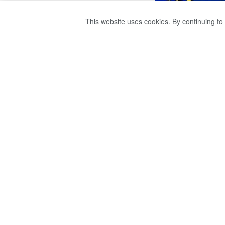
This website uses cookies. By continuing to 
ගෘහස්ථ ප්‍රචණ්ඩ ක්
පාර්ලිමේන්තුවට.
by
publisher 1
වසර 3ක් ago