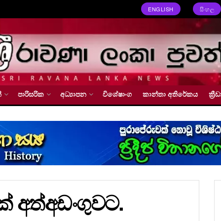
ENGLISH
සිංහල
්
පාරිසරික
අධ්‍යාපන
විශේෂාංග
කාන්තා අතිරේකය
ක්‍
ෙක් අත්අඩංගුවට.