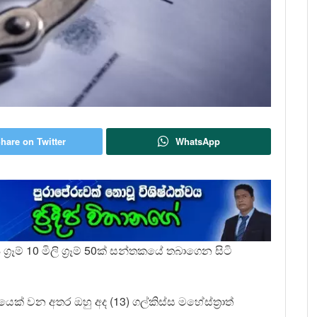
hare on Twitter
WhatsApp
‍ය ග්‍රෑම් 10 මිලි ග්‍රෑම් 50ක් සන්තකයේ තබාගෙන සිටි
අයෙක් වන අතර ඔහු අද (13) ගල්කිස්ස මහේස්ත්‍රාත්