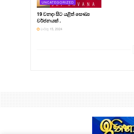
UNCATEGORIZED
19 වනදා සිට යළිත් සෞඛ්‍ය
වර්ජනයක් .
මාර්තු 15, 2024