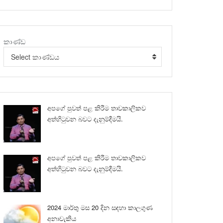
කාණ්ඩ
Select කාණ්ඩය
අපගේ පුවත් පළ කිරීම තාවකාලිකව
අත්හිටුවන බවට දැනුම්දීමයි.
අපගේ පුවත් පළ කිරීම තාවකාලිකව
අත්හිටුවන බවට දැනුම්දීමයි.
2024 මාර්තු මස 20 දින සඳහා කාලගුණ
අනාවැකිය