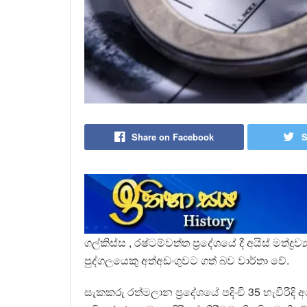
Share on Facebook
S
ගල්කිස්ස , රෂ්ටම්වත්ත ප්‍රදේශයේ දී අයිස් මත්ද්‍රව්
පුද්ගලයෙකු අත්අඩංගුවට ගත් බව වාර්තා වේ.
සැකකරු රත්මලාන ප්‍රදේශයේ පදිංචි 35 හැවිරිදි 