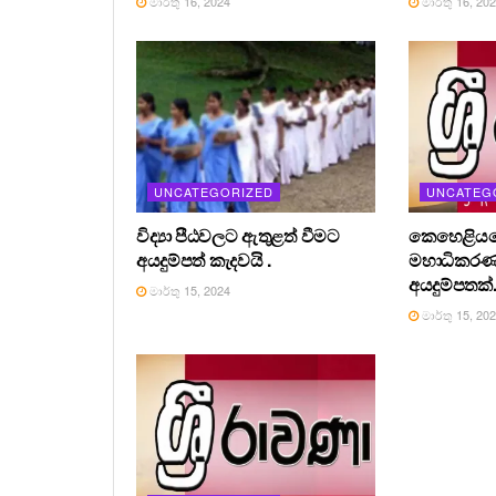
මාර්තු 16, 2024
මාර්තු 16, 20
UNCATEGORIZED
UNCATEG
විද්‍යා පීඨවලට ඇතුළත් වීමට
කෙහෙළියග
අයදුම්පත් කැදවයි .
මහාධිකර
අයදුම්පතක්
මාර්තු 15, 2024
මාර්තු 15, 20