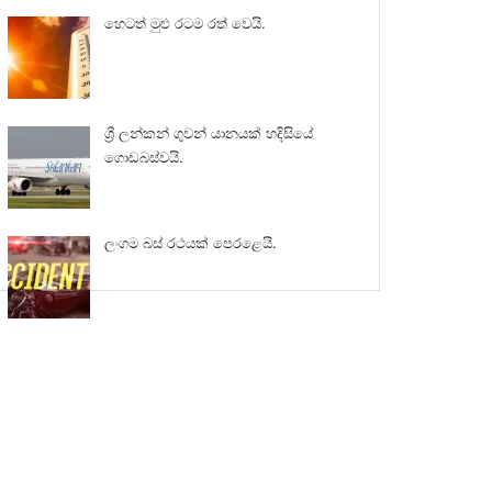
හෙටත් මුළු රටම රත් වෙයි.
ශ්‍රී ලන්කන් ගුවන් යානයක් හදිසියේ
ගොඩබස්වයි.
ලංගම බස් රථයක් පෙරළෙයි.