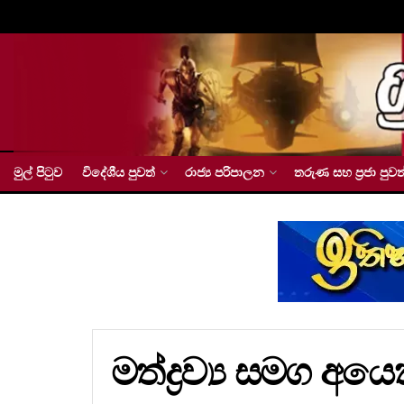
මුල් පිටුව
විදේශීය පුවත්
රාජ්‍ය පරිපාලන
තරුණ සහ ප්‍රජා පුවත
මත්ද්‍රව්‍ය සමග අය