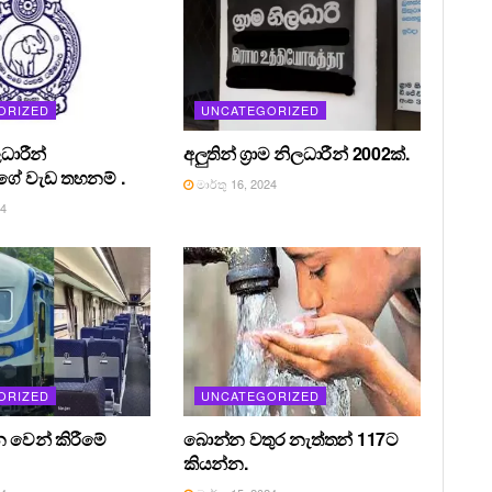
ORIZED
UNCATEGORIZED
ධාරීන්
අලුතින් ග්‍රාම නිලධාරීන් 2002ක්.
ේ වැඩ තහනම් .
මාර්තු 16, 2024
24
ORIZED
UNCATEGORIZED
න වෙන් කිරීමේ
බොන්න වතුර නැත්තන් 117ට
කියන්න.