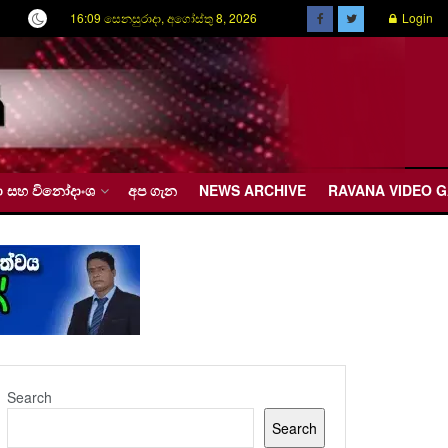
16:09 සෙනසුරාදා, අගෝස්තු 8, 2026
Login
රීඩා සහ විනෝදාංශ
අප ගැන
NEWS ARCHIVE
RAVANA VIDEO 
Search
Search