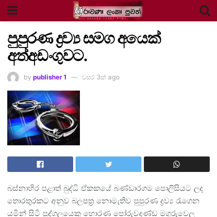
පුපුරණ ද්‍රව්‍ය සමග අයෙක්
අත්අඩංගුවට.
by
publisher 1
වසර 3ක් ago
බස්නාහිර පළාත් බුද්ධි ඒකකයේ බණ්ඩාරගම පොලිසියට ලද
තොරතුරකට අනුව බලපත්‍ර නොමැතිව පුපුරණ ද්‍රව්‍ය රැගෙන
යමින් සිටි පුද්ගලයෙකු හොරණ පෝරුවදණ්ඩ මගුරුවෙල