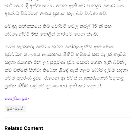
මාර්ගයේ දී අත්අඩංගුවට ගෙන ඇති බව පානදුර කොට්ඨාස
අපරාධ විමර්ශන අංශය ප්‍රකාශ කළ බව වාර්තා වේ.
මොහු සන්තකයේ තිබී වෝටර් ජෙල් කරල් 15 ක් සහ
ඩෙටනේටර් 5ක් පොලිස් භාරයට ගෙන තිබේ.
මෙම සැකකරු සේවය කරන පෝරුවදණ්ඩ ආයෝජන
ප්‍රවර්ධන කලාපය ආයතනය පිහිටි භූමියේ කළු ගලක් කැඩීම
සඳහා රැගෙන එන ලද පුපුරණ ද්‍රව්‍ය සොරා ගෙන ඇති බවත් ,
තම වත්තේ පිහිටා තිබෙන ළිඳේ ඇති ගලට බෝර දැමීම සඳහා
මෙම පුපුරණ ද්‍රව්‍ය රැගෙන ආ බවත් සැකකරුගෙන් සිදු කළ
ප්‍රශ්න කිරීම් හමුවේ ප්‍රකාශ කර ඇති බව සඳහන්.
C
පොලිසිය
,
ප්‍රජා
a
T
ප්‍රජා පුවත්
t
a
e
g
g
s
o
Related Content
:
r