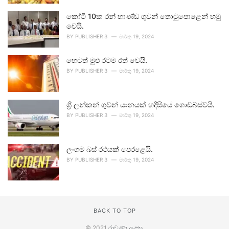
කෝටි 10ක රන් භාණ්ඩ ගුවන් තොටුපොළෙන් හමු
වෙයි.
BY
PUBLISHER 3
මාර්තු 19, 2024
හෙටත් මුළු රටම රත් වෙයි.
BY
PUBLISHER 3
මාර්තු 19, 2024
ශ්‍රී ලන්කන් ගුවන් යානයක් හදිසියේ ගොඩබස්වයි.
BY
PUBLISHER 3
මාර්තු 19, 2024
ලංගම බස් රථයක් පෙරළෙයි.
BY
PUBLISHER 3
මාර්තු 19, 2024
BACK TO TOP
© 2021
රාවණා ලංකා
.