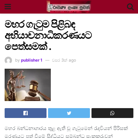
මහර ගැටුම පිළිබඳ
අභියාචනාධිකරණයට
පෙත්සමක් .
by
publisher 1
වසර 3ක් ago
මහර බන්ධනාගාරය තුළ ඇති වූ ගැටුමෙන් රැදවියන් පිරිසක්
මරණයට පත් වීමේ සිද්ධියට සම්බන්ධ සැකකරුවන්