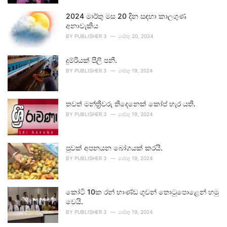
2024 මාර්තු මස 20 දින සඳහා කාලගුණ
අනාවැකිය
BY
PUBLISHER 3
මාර්තු 20, 2024
දුම්රියක් පීලි පනී.
BY
PUBLISHER 3
මාර්තු 19, 2024
තවත් මන්ත්‍රීවරු තිදෙනෙක් කෝප් හැර යති.
BY
PUBLISHER 3
මාර්තු 19, 2024
පුවක් අපනයන බෝගයක් කරයි.
BY
PUBLISHER 3
මාර්තු 19, 2024
කෝටි 10ක රන් භාණ්ඩ ගුවන් තොටුපොළෙන් හමු
වෙයි.
BY
PUBLISHER 3
මාර්තු 19, 2024