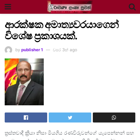
ආරක්ෂක අමාත්‍යවරයාගෙන්
විශේෂ ප්‍රකාශයක්.
by
publisher 1
වසර 3ක් ago
ත්‍රස්තවාදී ක්‍රියා නිසා මියගිය රණවිරුවන්ගේ යැපෙන්නන් සහ