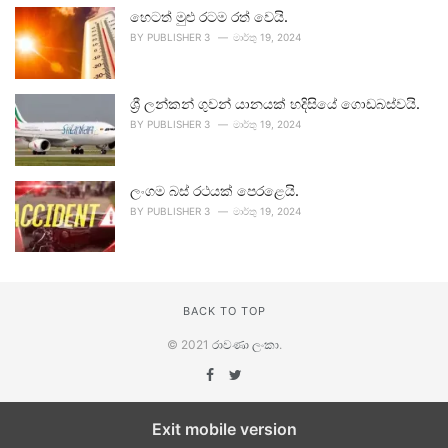
හෙටත් මුළු රටම රත් වෙයි.
BY
PUBLISHER 3
මාර්තු 19, 2024
ශ්‍රී ලන්කන් ගුවන් යානයක් හදිසියේ ගොඩබස්වයි.
BY
PUBLISHER 3
මාර්තු 19, 2024
ලංගම බස් රථයක් පෙරළෙයි.
BY
PUBLISHER 3
මාර්තු 19, 2024
BACK TO TOP
© 2021
රාවණා ලංකා
.
Exit mobile version