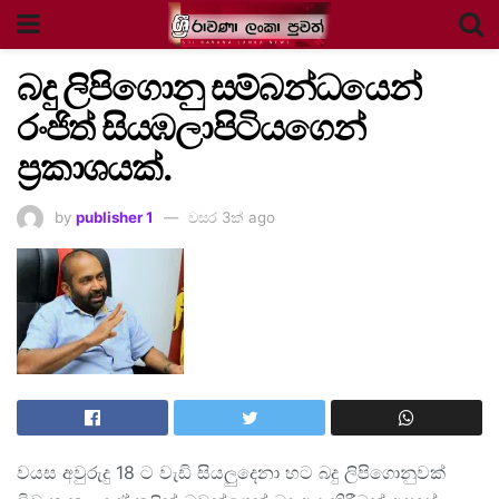
බදු ලිපිගොනු සම්බන්ධයෙන්
රංජිත් සියඹලාපිටියගෙන්
ප්‍රකාශයක්.
by
publisher 1
වසර 3ක් ago
වයස අවුරුදු 18 ට වැඩි සියලුදෙනා හට බදු ලිපිගොනුවක්