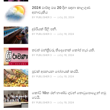
2024 මාර්තු මස 20 දින සඳහා කාලගුණ
අනාවැකිය
BY
PUBLISHER 3
මාර්තු 20, 2024
දුම්රියක් පීලි පනී.
BY
PUBLISHER 3
මාර්තු 19, 2024
තවත් මන්ත්‍රීවරු තිදෙනෙක් කෝප් හැර යති.
BY
PUBLISHER 3
මාර්තු 19, 2024
පුවක් අපනයන බෝගයක් කරයි.
BY
PUBLISHER 3
මාර්තු 19, 2024
කෝටි 10ක රන් භාණ්ඩ ගුවන් තොටුපොළෙන් හමු
වෙයි.
BY
PUBLISHER 3
මාර්තු 19, 2024