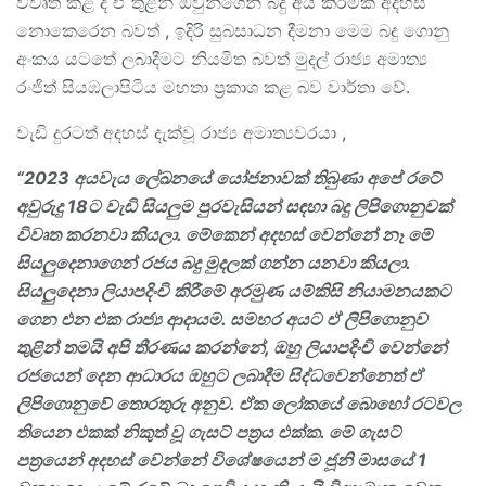
විවෘත කළ ද ඒ තුළින් ඔවුන්ගෙන් බදු අය කිරීමක් අදහස්
නොකෙරෙන බවත් , ඉදිරි සුබසාධන දීමනා මෙම බදු ගොනු
අංකය යටතේ ලබාදීමට නියමිත බවත් මුදල් රාජ්‍ය අමාත්‍ය
රංජිත් සියඹලාපිටිය මහතා ප්‍රකාශ කළ බව වාර්තා වේ.
වැඩි දුරටත් අදහස් දැක්වූ රාජ්‍ය අමාත්‍යවරයා ,
“2023
අයවැය ලේඛනයේ යෝජනාවක් තිබුණා අපේ රටේ
අවුරුදු
18
ට වැඩි සියලුම පුරවැසියන් සඳහා බදු ලිපිගොනුවක්
විවෘත කරනවා කියලා. මේකෙන් අදහස් වෙන්නේ නෑ මේ
සියලුදෙනාගෙන් රජය බදු මුදලක් ගන්න යනවා කියලා.
සියලුදෙනා ලියාපදිංචි කිරීමේ අරමුණ යම්කිසි නියාමනයකට
ගෙන එන එක රාජ්‍ය ආදායම. සමහර අයට ඒ ලිපිගොනුව
තුළින් තමයි අපි තීරණය කරන්නේ
,
ඔහු ලියාපදිංචි වෙන්නේ
රජයෙන් දෙන ආධාරය ඔහුට ලබාදීම සිද්ධවෙන්නෙත් ඒ
ලිපිගොනුවේ තොරතුරු අනුව. ඒක ලෝකයේ බොහෝ රටවල
තියෙන එකක් නිකුත් වූ ගැසට් පත්‍රය එක්ක. මේ ගැසට්
පත්‍රයෙන් අදහස් වෙන්නේ විශේෂයෙන් ම ජූනි මාසයේ
1