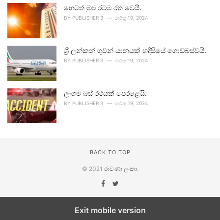
හෙටත් මුළු රටම රත් වෙයි.
BY
PUBLISHER 3
මාර්තු 19, 2024
ශ්‍රී ලන්කන් ගුවන් යානයක් හදිසියේ ගොඩබස්වයි.
BY
PUBLISHER 3
මාර්තු 19, 2024
ලංගම බස් රථයක් පෙරළෙයි.
BY
PUBLISHER 3
මාර්තු 19, 2024
BACK TO TOP
© 2021
රාවණා ලංකා
.
Exit mobile version