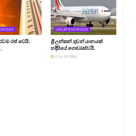
ORIZED
UNCATEGORIZED
 රටම රත් වෙයි.
ශ්‍රී ලන්කන් ගුවන් යානයක්
හදිසියේ ගොඩබස්වයි.
24
මාර්තු 19, 2024