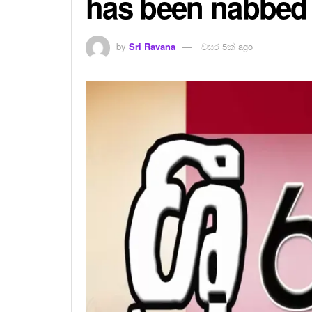
has been nabbed
by
Sri Ravana
වසර 5ක් ago