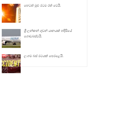
හෙටත් මුළු රටම රත් වෙයි.
ශ්‍රී ලන්කන් ගුවන් යානයක් හදිසියේ
ගොඩබස්වයි.
ලංගම බස් රථයක් පෙරළෙයි.