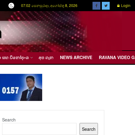
07:02 සෙනසුරාදා, අගෝස්තු 8, 2026
Login
රීඩා සහ විනෝදාංශ
අප ගැන
NEWS ARCHIVE
RAVANA VIDEO 
Search
Search