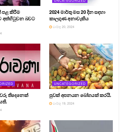
UNCATEGORIZED
 පළ කිරීම
2024 මාර්තු මස 20 දින සඳහා
 අත්හිටුවන බවට
කාලගුණ අනාවැකිය
මාර්තු 20, 2024
24
ORIZED
UNCATEGORIZED
රීවරු තිදෙනෙක්
පුවක් අපනයන බෝගයක් කරයි.
ති.
මාර්තු 19, 2024
24