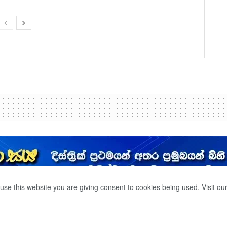
use this website you are giving consent to cookies being used. Visit ou
ා හෙරෝයින් තොගයක්