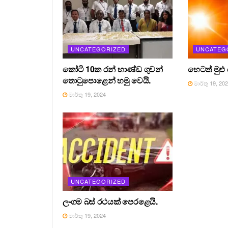
UNCATEGORIZED
UNCATEG
කෝටි 10ක රන් භාණ්ඩ ගුවන්
හෙටත් මුළු
තොටුපොළෙන් හමු වෙයි.
මාර්තු 19, 20
මාර්තු 19, 2024
UNCATEGORIZED
ලංගම බස් රථයක් පෙරළෙයි.
මාර්තු 19, 2024