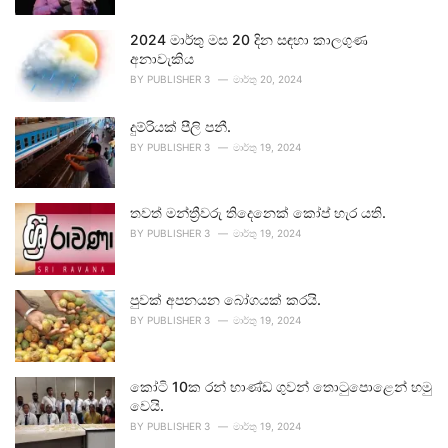
2024 මාර්තු මස 20 දින සඳහා කාලගුණ
අනාවැකිය
BY
PUBLISHER 3
මාර්තු 20, 2024
දුම්රියක් පීලි පනී.
BY
PUBLISHER 3
මාර්තු 19, 2024
තවත් මන්ත්‍රීවරු තිදෙනෙක් කෝප් හැර යති.
BY
PUBLISHER 3
මාර්තු 19, 2024
පුවක් අපනයන බෝගයක් කරයි.
BY
PUBLISHER 3
මාර්තු 19, 2024
කෝටි 10ක රන් භාණ්ඩ ගුවන් තොටුපොළෙන් හමු
වෙයි.
BY
PUBLISHER 3
මාර්තු 19, 2024