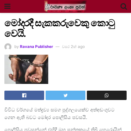
මෝදරදී සැකකරුවෙකු කොටු
වෙයි.
by
Ravana Publisher
වසර 2ක් ago
විවිධ වර්ගයේ මත්ද්‍රව්‍ය සමග පුද්ගලයෙක්ව අත්අඩංගුවට
ගෙන ඇති බවට මෝදර පොලීසිය පවසයි.
පොලීසිය පවසන්නේ එහිදී ඔහු සන්තකයේ තිබී හෙරොයින්