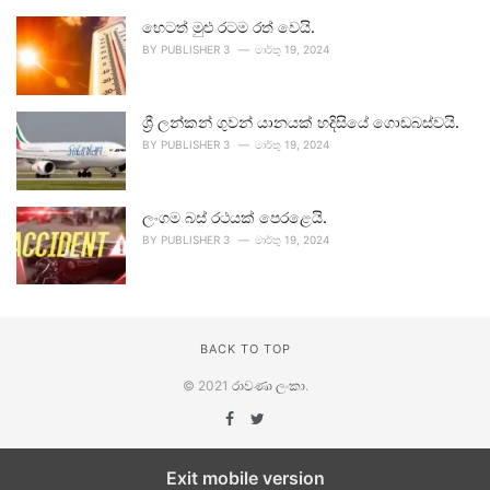
හෙටත් මුළු රටම රත් වෙයි.
BY
PUBLISHER 3
මාර්තු 19, 2024
ශ්‍රී ලන්කන් ගුවන් යානයක් හදිසියේ ගොඩබස්වයි.
BY
PUBLISHER 3
මාර්තු 19, 2024
ලංගම බස් රථයක් පෙරළෙයි.
BY
PUBLISHER 3
මාර්තු 19, 2024
BACK TO TOP
© 2021
රාවණා ලංකා
.
Exit mobile version