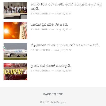
කෝටි 10ක රන් භාණ්ඩ ගුවන් තොටුපොළෙන් හමු
වෙයි.
BY
PUBLISHER 3
මාර්තු 19, 2024
හෙටත් මුළු රටම රත් වෙයි.
BY
PUBLISHER 3
මාර්තු 19, 2024
ශ්‍රී ලන්කන් ගුවන් යානයක් හදිසියේ ගොඩබස්වයි.
BY
PUBLISHER 3
මාර්තු 19, 2024
ලංගම බස් රථයක් පෙරළෙයි.
BY
PUBLISHER 3
මාර්තු 19, 2024
BACK TO TOP
© 2021
රාවණා ලංකා
.