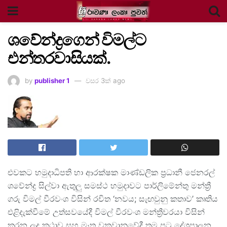
ශවේන්ද්‍රගෙන් විමල්ට
එන්තරවාසියක්.
by
publisher 1
වසර 3ක් ago
එවකට හමුදාධිපති හා ආරක්ෂක මාණ්ඩලික ප්‍රධානී ජෙනරල්
ශවේන්ද්‍ර සිල්වා ඇතුලු සමස්ථ හමුදාවට පාර්ලිමේන්තු මන්ත්‍රී
ගරු විමල් වීරවංශ විසින් රචිත ‘නවය; සැඟවුනු කතාව’ කෘතිය
එළිදැක්වීමේ උත්සවයේදී විමල් වීරවංශ මන්ත්‍රීවරයා විසින්
කරන ලද කථාව සහ මෑත වකවානුවේදී තම පටු දේශපාලන