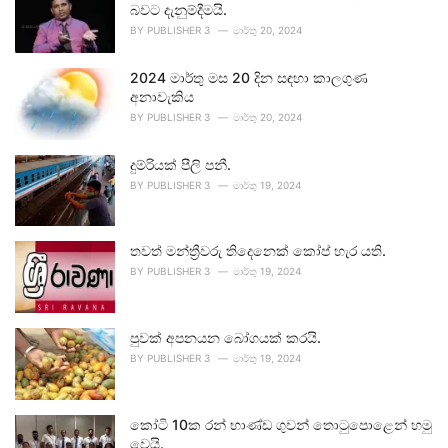
බවට දැනුම්දීමයි.
BY
PUBLISHER 3
මාර්තු 20, 2024
2024 මාර්තු මස 20 දින සඳහා කාලගුණ
අනාවැකිය
BY
PUBLISHER 3
මාර්තු 20, 2024
දුම්රියක් පීලි පනී.
BY
PUBLISHER 3
මාර්තු 19, 2024
තවත් මන්ත්‍රීවරු තිදෙනෙක් කෝප් හැර යති.
BY
PUBLISHER 3
මාර්තු 19, 2024
පුවක් අපනයන බෝගයක් කරයි.
BY
PUBLISHER 3
මාර්තු 19, 2024
කෝටි 10ක රන් භාණ්ඩ ගුවන් තොටුපොළෙන් හමු
වෙයි.