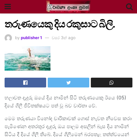
තරුණයෙකු දිය රකුසාට බිලි.
by
publisher 1
වසර 3ක් ago
හලාවත දැදුරු ඔයේ දිය නාමින් සිටි තරුණයෙකු ඊයෙ (05)
දියේ ගිලී ජීවිතක්ෂයට පත් වූ බව වාර්තා වේ.
මෙම තරුණයා විනෝද චාරිකාවක් ගොස් නැවත නිවෙස කරා
පැමිණෙන අතරතුර දැදුරු ඔය පාලම අසලින් බැස දිය නාමින්
සිටිය දී දියේ ගිලී තිබේ. දියේ ගිලීමෙන් බරපතළ තත්ත්වයෙන්