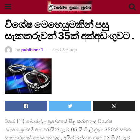
විශේෂ මෙහෙයුමකින් පසු
සැකකරුවන් 35ක් අත්අඩංගුවට .
by
publisher 1
වසර 3ක් ago
ඊයේ (11) බොරැල්ල ප්‍රදේශයේ සිදු කරන ලද විශේෂ
මෙහෙයුමකදී හෙරෝයින් ග්‍රෑම් 05 යි මි.ලි.ග්‍රෑම් 350ක් සමග
සැකකරුවන් දෙදෙනෙකුද , අයිස් මත්ද්‍රව්‍ය ග්‍රෑම් 03 මි.ලි ග්‍රෑම්