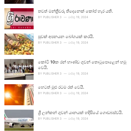
තවත් මන්ත්‍රීවරු තිදෙනෙක් කෝප් හැර යති.
BY
PUBLISHER 3
මාර්තු 19, 2024
පුවක් අපනයන බෝගයක් කරයි.
BY
PUBLISHER 3
මාර්තු 19, 2024
කෝටි 10ක රන් භාණ්ඩ ගුවන් තොටුපොළෙන් හමු
වෙයි.
BY
PUBLISHER 3
මාර්තු 19, 2024
හෙටත් මුළු රටම රත් වෙයි.
BY
PUBLISHER 3
මාර්තු 19, 2024
ශ්‍රී ලන්කන් ගුවන් යානයක් හදිසියේ ගොඩබස්වයි.
BY
PUBLISHER 3
මාර්තු 19, 2024