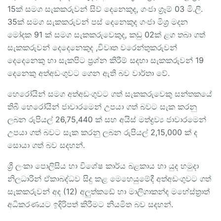
15ක් සමග සැකකරුවන් සිව් දෙනෙකුද, ගංජා ග්‍රෑම් 03 මි.ලි.
35ක් සමග සැකකරුවන් පස් දෙනෙකුද ගංජා මිශ්‍ර මදන
මෝදක 91 ක් සමග සැකකරුවෙකුද, කඩු 02ක් ළග තබා ගත්
සැකකරුවන් දෙදෙනෙකුද ,විවෘත වරෙන්තුකරුවන්
දෙදෙනෙකු හා සැකපිට ප්‍රශ්න කිරීම් සදහා සැකකරුවන් 19
දෙනෙකු අත්අඩංගුවට ගෙන ඇති බව වාර්තා වේ.
හෙරෝයින් සමග අත්අඩංගුවට ගත් සැකකරුවෙකු සන්තකයේ
තිබී හෙරෝයින් ජාවාරමෙන් උපයා ගත් බවට සැක කරනු
ලබන රුපියල් 26,75,440 ක් සහ අයිස් මත්ද්‍රව්‍ය ජාවාරමෙන්
උපයා ගත් බවට සැක කරනු ලබන රුපියල් 2,15,000 ක් ද
සොයා ගත් බව සදහන්.
ශ්‍රී ලංකා පොලිසිය හා විශේෂ කාර්ය බළකාය හා යුද හමුදා
නිලධාරින් ඒකාබද්ධව සිදු කළ මෙහෙයුමේදී අත්අඩංගුවට ගත්
සැකකරුවන් අද (12) අලුත්කඩේ හා මාලිගාකන්ද මහේස්ත්‍රාත්
අධිකරණයට ඉදිරිපත් කිරීමට නියමිත බව සදහන්.