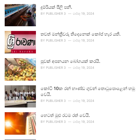
දුම්රියක් පීලි පනී.
BY
PUBLISHER 3
මාර්තු 19, 2024
තවත් මන්ත්‍රීවරු තිදෙනෙක් කෝප් හැර යති.
BY
PUBLISHER 3
මාර්තු 19, 2024
පුවක් අපනයන බෝගයක් කරයි.
BY
PUBLISHER 3
මාර්තු 19, 2024
කෝටි 10ක රන් භාණ්ඩ ගුවන් තොටුපොළෙන් හමු
වෙයි.
BY
PUBLISHER 3
මාර්තු 19, 2024
හෙටත් මුළු රටම රත් වෙයි.
BY
PUBLISHER 3
මාර්තු 19, 2024