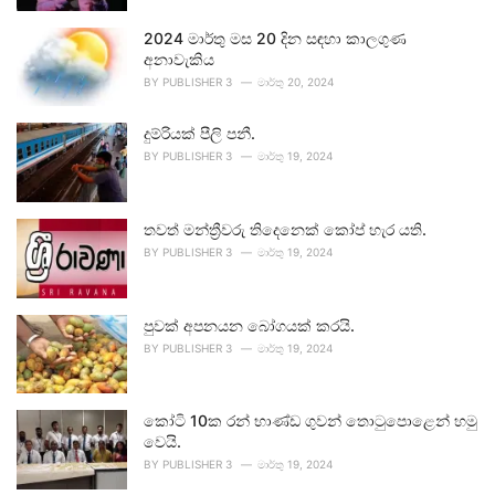
2024 මාර්තු මස 20 දින සඳහා කාලගුණ
අනාවැකිය
BY
PUBLISHER 3
මාර්තු 20, 2024
දුම්රියක් පීලි පනී.
BY
PUBLISHER 3
මාර්තු 19, 2024
තවත් මන්ත්‍රීවරු තිදෙනෙක් කෝප් හැර යති.
BY
PUBLISHER 3
මාර්තු 19, 2024
පුවක් අපනයන බෝගයක් කරයි.
BY
PUBLISHER 3
මාර්තු 19, 2024
කෝටි 10ක රන් භාණ්ඩ ගුවන් තොටුපොළෙන් හමු
වෙයි.
BY
PUBLISHER 3
මාර්තු 19, 2024