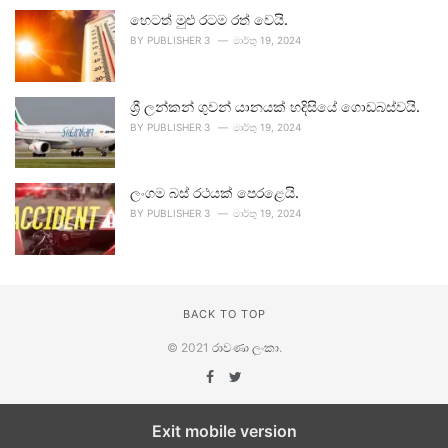
හෙටත් මුළු රටම රත් වෙයි.
BY
PUBLISHER 3
මාර්තු 19, 2024
ශ්‍රී ලන්කන් ගුවන් යානයක් හදිසියේ ගොඩබස්වයි.
BY
PUBLISHER 3
මාර්තු 19, 2024
ලංගම බස් රථයක් පෙරළෙයි.
BY
PUBLISHER 3
මාර්තු 19, 2024
BACK TO TOP
© 2021
රාවණා ලංකා
.
Exit mobile version