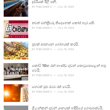
දුම්රියක් පීලි පනී.
BY
PUBLISHER 3
මාර්තු 19, 2024
තවත් මන්ත්‍රීවරු තිදෙනෙක් කෝප් හැර යති.
BY
PUBLISHER 3
මාර්තු 19, 2024
පුවක් අපනයන බෝගයක් කරයි.
BY
PUBLISHER 3
මාර්තු 19, 2024
කෝටි 10ක රන් භාණ්ඩ ගුවන් තොටුපොළෙන් හමු
වෙයි.
BY
PUBLISHER 3
මාර්තු 19, 2024
හෙටත් මුළු රටම රත් වෙයි.
BY
PUBLISHER 3
මාර්තු 19, 2024
ශ්‍රී ලන්කන් ගුවන් යානයක් හදිසියේ ගොඩබස්වයි.