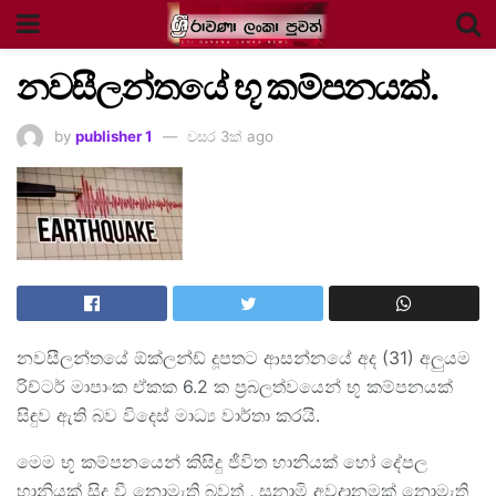
නවසීලන්තයේ භූ කම්පනයක්.
by
publisher 1
වසර 3ක් ago
නවසීලන්තයේ ඕක්ලන්ඩ් දූපතට ආසන්නයේ අද (31) අලුයම
රිච්ටර් මාපාංක ඒකක 6.2 ක ප්‍රබලත්වයෙන් භූ කම්පනයක්
සිඳුව ඇති බව විදෙස් මාධ්‍ය වාර්තා කරයි.
මෙම භූ කම්පනයෙන් කිසිදු ජීවිත හානියක් හෝ දේපල
හානියක් සිදු වී නොමැති බවත් , සුනාමි අවදානමක් නොමැති